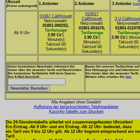
M
Uhrzeit
1.Anbieter
2.Anbieter
3.Anbieter
Anbi
(Preise aufsteigend)
010017
01067 Callthrough
Callthrough
3 U Callthrou
Netzvorwahl:
Netzvorwahl:
Netzvorwahl
01801-000252,
01801-001676,
01801-011078
Tarifansage
Ab 9 Uhr
Tarifansage
Tarifansage
3.90 Ct
/1
3.90 Ct
/1
3.90 Ct
/1 Minut
Minute(n)
Minute(n)
Taktzeit:60
Taktzeit:60
Taktzeit:60
Sekunde(n)
Sekunde(n)
Sekunde(n)
Unser kostenloser Newsletter informiert Sie
Bauen Sie unseren Tarifrechner auf
immer über die neuesten Tarife und Nachrichten.
Ihre Homepage ein und Informieren
Die kostenlose Tariftabelle hilft beim Sparen.
Sie immer über die neuesten Tarife.
Ihre E-Mail-Anschrift:
Weitere Infos erhalten Sie
hier
Alle Angaben ohne Gewähr!
Auflistung der berücksichtigten Telefonanbieter
Kurzinfo-Tabelle zum Drucken
Die 24-Stundentabelle arbeitet mit zusammengefassten Uhrzeiten!
Ein Eintrag -
Ab 9 Uhr
- und ein Eintrag -
Ab 12 Uhr
- bedeutet, dass
ein Tarif von 9 bis 12 Uhr gilt. Ab 12 Uhr beginnt entsprechend ein n
Tarif.