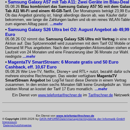
•
Samsung Galaxy A57 mit Tab A11: Zwei Geräte im Blau-Deal
05.08.26
Blau kombiniert das Samsung Galaxy A57 5G mit dem Gala
Tab A11 Wi-Fi und einem 40-GB-Tarif.
Der Monatspreis beträgt 23,99 Eu
Ob das Angebot günstig ist, hängt allerdings davon ab, was Käufer dafür
bekommen, wie lange die Zahlungen laufen und ob ein reines WLAN-Table
zum eigenen Alltag passt.
...mehr
•
Samsung Galaxy S26 Ultra bei O2: August Angebot ab 49,99
Euro
05.08.26 O2 nimmt das
Samsung Galaxy S26 Ultra mit Vertrag
in eine 
Aktion auf. Das Spitzenmodell wird zusammen mit dem Tarif O2 Mobile o
Demand M Plus angeboten. Nach den vorliegenden Aktionsdaten stehen e
Laufzeit von 24 Monaten und eine Finanzierung über 36 Monate zur Wahl.
niedrigste
...mehr
•
MagentaTV SmartStream: 6 Monate gratis und 50 Euro
Cashback, eff. 10,67 Euro
05.08.26 Wer Live-TV, Netflix, Disney+ und RTL+ nutzt, bezahlt dafür sch
mehrere einzelne Rechnungen. Das wieder verfügbare
MagentaTV
SmartStream Angebot
bei LogiTel fasst diese Dienste in einem Vertrag
zusammen. In den ersten sechs Monaten fällt keine Grundgebühr an. Vo
siebten Monat an kostet der Tarif 17 Euro monatlich.
...mehr
Ein Dienst von
www.telefontarifrechner.de
im
Tarifrechner.de
Netzwerk
Ein Dienst von
www.telefontarifrechner.de
©
Copyright
1998-2026 by
DATA INFORM-Datenmanagementsysteme der Informatik GmbH
Impressum
Datenschutzhinweise