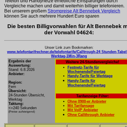
Telefon und Handynetze erhebliche Einsparungen durch
Vergleiche machen und damit weiterhin billiger telefonieren.
Bei unserem großem
Strompreise Alt Bennebek Vergleich
können Sie auch mehrere Hundert Euro sparen
Die besten Billigvorwahlen für Alt Bennebek m
der Vorwahl 04624:
Unser Link zum Bookmarken:
www.telefontarifrechner.de/telefontarife/Calltrough-24 Stunden-Tabel
Werktag-1Min-3Rang
Ergebnis der
Weitere 24-Stundenvergleiche!
Auswertung:
Festnetz-Tarife für
Stand: 6.8.2026
Wochenende/Feiertag
Anbieter:
Handy-Tarife für Werktage
Handy-Tarife für
Region:
Wochenende/Feiertag
Fern
Übersicht:
24-Stunden Übersicht,
Tarifanzeige Filter:
Werktag
Ohne 0900-er Anbieter
Taktung:
Mit Tarifansage
<=240 Sekunden
Mit VoIP Anbieter
(Preise aufsteigend)
Ohne Callthrough Anbieter