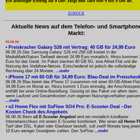
Ein alleiniger Eintrag
Ab 9 Uhr
- zeigt den Tarif von 9 bis 9 Uhr an.
ZURÜCK
Aktuelle News auf dem Telefon- und Smartphon
Markt:
06.08.26:
•
Preiskracher Galaxy S26 mit Vertrag: 40 GB für 24,99 Euro
06.08.26
Das Samsung Galaxy S26 mit 256 GB
kostet in der
MediaMarktSaturn Tarifwelt derzeit 24,99 Euro monatlich. Hinzu kommen 
Euro für das Gerät. Im Paket stecken 40 GB 5G, eine Allnet-Flat und die
Nutzung des Vodafone-Netzes. Entscheidend ist jedoch die vollständige
Rechnung über 24 Monate.
...mehr
•
iPhone 17 mit 60 GB für 34,99 Euro: Blau-Deal im Preischec
06.08.26 Blau bietet das iPhone 17 zusammen mit einer 60-GB-Allnet-Flat
34,99 Euro im Monat an. Hinzu kommt 1 Euro einmalig, der Anschlussprei
entfällt bei einer Online-Bestellung. Günstig ist das Paket vor allem dann,
wenn Laufzeit und Gesamtkosten zum eigenen Nutzungsverhalten passen
...mehr
•
o2 Home Flex mit SoFlow SO4 Pro: E-Scooter-Deal --Der
Kosten Check des Angebots
06.08.26 Beim
o2 E-Scooter Angebot
wird ein monatlich kündbarer
Internetanschluss mit einem E-Scooter kombiniert. Wer einen
o2 Home F
Tarif über DSL, Kabel oder Glasfaser bestellt, soll zwölf Monate lang jewei
10 Euro weniger Grundpreis zahlen. Den SoFlow
...mehr