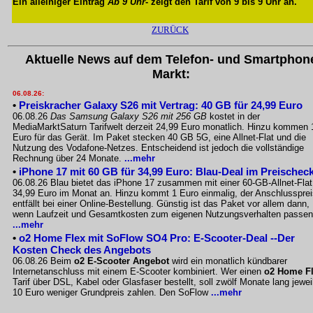
Ein alleiniger Eintrag
Ab 9 Uhr
- zeigt den Tarif von 9 bis 9 Uhr an.
ZURÜCK
Aktuelle News auf dem Telefon- und Smartphon
Markt:
06.08.26:
•
Preiskracher Galaxy S26 mit Vertrag: 40 GB für 24,99 Euro
06.08.26
Das Samsung Galaxy S26 mit 256 GB
kostet in der
MediaMarktSaturn Tarifwelt derzeit 24,99 Euro monatlich. Hinzu kommen 
Euro für das Gerät. Im Paket stecken 40 GB 5G, eine Allnet-Flat und die
Nutzung des Vodafone-Netzes. Entscheidend ist jedoch die vollständige
Rechnung über 24 Monate.
...mehr
•
iPhone 17 mit 60 GB für 34,99 Euro: Blau-Deal im Preischec
06.08.26 Blau bietet das iPhone 17 zusammen mit einer 60-GB-Allnet-Flat
34,99 Euro im Monat an. Hinzu kommt 1 Euro einmalig, der Anschlussprei
entfällt bei einer Online-Bestellung. Günstig ist das Paket vor allem dann,
wenn Laufzeit und Gesamtkosten zum eigenen Nutzungsverhalten passen
...mehr
•
o2 Home Flex mit SoFlow SO4 Pro: E-Scooter-Deal --Der
Kosten Check des Angebots
06.08.26 Beim
o2 E-Scooter Angebot
wird ein monatlich kündbarer
Internetanschluss mit einem E-Scooter kombiniert. Wer einen
o2 Home F
Tarif über DSL, Kabel oder Glasfaser bestellt, soll zwölf Monate lang jewei
10 Euro weniger Grundpreis zahlen. Den SoFlow
...mehr