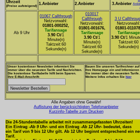
M
Uhrzeit
1.Anbieter
2.Anbieter
3.Anbieter
Anbi
(Preise aufsteigend)
010017
01067 Callthrough
Callthrough
3 U Callthrou
Netzvorwahl:
Netzvorwahl:
Netzvorwahl
01801-000252,
01801-001676,
01801-011078
Tarifansage
Ab 9 Uhr
Tarifansage
Tarifansage
3.90 Ct
/1
3.90 Ct
/1
3.90 Ct
/1 Minut
Minute(n)
Minute(n)
Taktzeit:60
Taktzeit:60
Taktzeit:60
Sekunde(n)
Sekunde(n)
Sekunde(n)
Unser kostenloser Newsletter informiert Sie
Bauen Sie unseren Tarifrechner auf
immer über die neuesten Tarife und Nachrichten.
Ihre Homepage ein und Informieren
Die kostenlose Tariftabelle hilft beim Sparen.
Sie immer über die neuesten Tarife.
Ihre E-Mail-Anschrift:
Weitere Infos erhalten Sie
hier
Alle Angaben ohne Gewähr!
Auflistung der berücksichtigten Telefonanbieter
Kurzinfo-Tabelle zum Drucken
Die 24-Stundentabelle arbeitet mit zusammengefassten Uhrzeiten!
Ein Eintrag -
Ab 9 Uhr
- und ein Eintrag -
Ab 12 Uhr
- bedeutet, dass
ein Tarif von 9 bis 12 Uhr gilt. Ab 12 Uhr beginnt entsprechend ein n
Tarif.