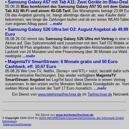
•
Samsung Galaxy A57 mit Tab A11: Zwei Geräte im Blau-Deal
05.08.26
Blau kombiniert das Samsung Galaxy A57 5G mit dem Gala
Tab A11 Wi-Fi und einem 40-GB-Tarif.
Der Monatspreis beträgt 23,99 Eu
Ob das Angebot günstig ist, hängt allerdings davon ab, was Käufer dafür
bekommen, wie lange die Zahlungen laufen und ob ein reines WLAN-Table
zum eigenen Alltag passt.
...mehr
•
Samsung Galaxy S26 Ultra bei O2: August Angebot ab 49,99
Euro
05.08.26 O2 nimmt das
Samsung Galaxy S26 Ultra mit Vertrag
in eine 
Aktion auf. Das Spitzenmodell wird zusammen mit dem Tarif O2 Mobile o
Demand M Plus angeboten. Nach den vorliegenden Aktionsdaten stehen e
Laufzeit von 24 Monaten und eine Finanzierung über 36 Monate zur Wahl.
niedrigste
...mehr
•
MagentaTV SmartStream: 6 Monate gratis und 50 Euro
Cashback, eff. 10,67 Euro
05.08.26 Wer Live-TV, Netflix, Disney+ und RTL+ nutzt, bezahlt dafür sch
mehrere einzelne Rechnungen. Das wieder verfügbare
MagentaTV
SmartStream Angebot
bei LogiTel fasst diese Dienste in einem Vertrag
zusammen. In den ersten sechs Monaten fällt keine Grundgebühr an. Vo
siebten Monat an kostet der Tarif 17 Euro monatlich.
...mehr
Ein Dienst von
www.telefontarifrechner.de
im
Tarifrechner.de
Netzwerk
Ein Dienst von
www.telefontarifrechner.de
©
Copyright
1998-2026 by
DATA INFORM-Datenmanagementsysteme der Informatik GmbH
Impressum
Datenschutzhinweise