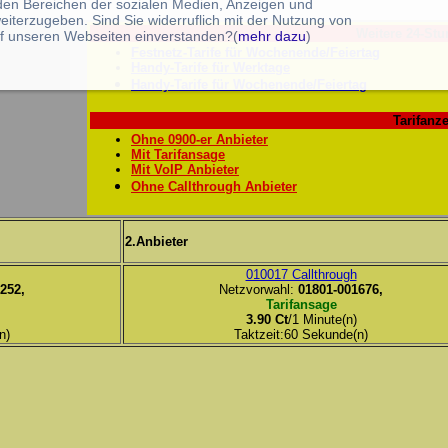
 den Bereichen der sozialen Medien, Anzeigen und
eiterzugeben. Sind Sie widerruflich mit der Nutzung von
Weitere 24-Stu
f unseren Webseiten einverstanden?(
mehr dazu
)
Festnetz-Tarife für Wochenende/Feiertag
Handy-Tarife für Werktage
Handy-Tarife für Wochenende/Feiertag
Tarifanze
Ohne 0900-er Anbieter
Mit Tarifansage
Mit VoIP Anbieter
Ohne Callthrough Anbieter
2.Anbieter
010017 Callthrough
252,
Netzvorwahl:
01801-001676,
Tarifansage
3.90 Ct
/1 Minute(n)
n)
Taktzeit:60 Sekunde(n)