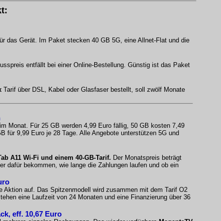
t:
ür das Gerät. Im Paket stecken 40 GB 5G, eine Allnet-Flat und die
spreis entfällt bei einer Online-Bestellung. Günstig ist das Paket
x
Tarif über DSL, Kabel oder Glasfaser bestellt, soll zwölf Monate
n
 im Monat. Für 25 GB werden 4,99 Euro fällig, 50 GB kosten 7,49
B für 9,99 Euro je 28 Tage. Alle Angebote unterstützen 5G und
b A11 Wi-Fi und einem 40-GB-Tarif.
Der Monatspreis beträgt
fer dafür bekommen, wie lange die Zahlungen laufen und ob ein
uro
e Aktion auf. Das Spitzenmodell wird zusammen mit dem Tarif O2
ehen eine Laufzeit von 24 Monaten und eine Finanzierung über 36
, eff. 10,67 Euro