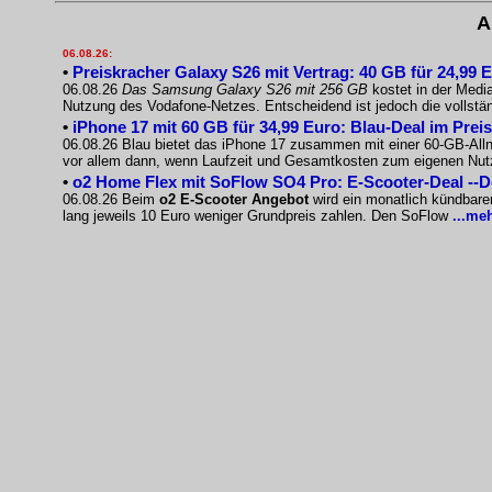
A
06.08.26:
•
Preiskracher Galaxy S26 mit Vertrag: 40 GB für 24,99 
06.08.26
Das Samsung Galaxy S26 mit 256 GB
kostet in der Medi
Nutzung des Vodafone-Netzes. Entscheidend ist jedoch die vollst
•
iPhone 17 mit 60 GB für 34,99 Euro: Blau-Deal im Prei
06.08.26 Blau bietet das iPhone 17 zusammen mit einer 60-GB-Allnet
vor allem dann, wenn Laufzeit und Gesamtkosten zum eigenen Nu
•
o2 Home Flex mit SoFlow SO4 Pro: E-Scooter-Deal --
06.08.26 Beim
o2 E-Scooter Angebot
wird ein monatlich kündbare
lang jeweils 10 Euro weniger Grundpreis zahlen. Den SoFlow
...me