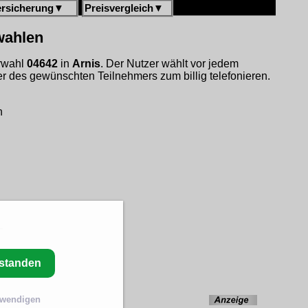
ersicherung
▼
Preisvergleich
▼
wahlen
orwahl
04642
in
Arnis
. Der Nutzer wählt vor jedem
 des gewünschten Teilnehmers zum billig telefonieren.
h
rstanden
twendigen