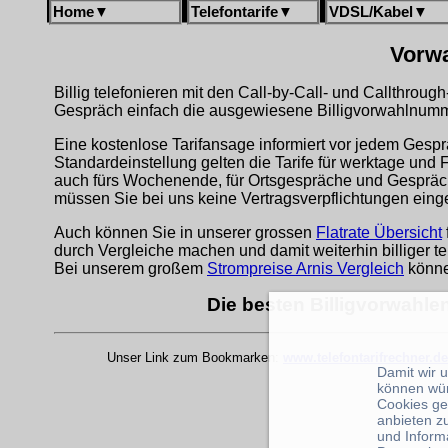
Home
▼
Telefontarife
▼
VDSL/Kabel
▼
Vorwa
Billig telefonieren mit den Call-by-Call- und Callthrou
Gespräch einfach die ausgewiesene Billigvorwahlnumme
Eine kostenlose Tarifansage informiert vor jedem Gespr
Standardeinstellung gelten die Tarife für werktage und 
auch fürs Wochenende, für Ortsgespräche und Gespräche
müssen Sie bei uns keine Vertragsverpflichtungen eing
Auch können Sie in unserer grossen
Flatrate Übersicht
durch Vergleiche machen und damit weiterhin billiger te
Bei unserem großem
Strompreise Arnis Vergleich
könne
Die besten Billigvorwahlen
Unser Link zum Bookmarken:
www.telefontarifrechner.de
Damit wir 
können wü
Cookies ge
anbieten z
und Inform