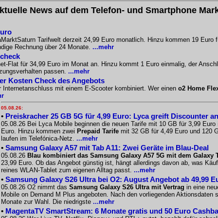
ktuelle News auf dem Telefon- und Smartphone Mark
Euro
aMarktSaturn Tarifwelt derzeit 24,99 Euro monatlich. Hinzu kommen 19 Euro f
ändige Rechnung über 24 Monate.
...mehr
scheck
-Flat für 34,99 Euro im Monat an. Hinzu kommt 1 Euro einmalig, der Anschlus
tzungsverhalten passen.
...mehr
Der Kosten Check des Angebots
r Internetanschluss mit einem E-Scooter kombiniert. Wer einen
o2 Home Fle
hr
05.08.26:
•
Preiskracher 25 GB 5G für 4,99 Euro: Lyca greift Discounter a
05.08.26 Bei Lyca Mobile beginnen die neuen Tarife mit 10 GB für 3,99 Euro
Euro. Hinzu kommen zwei
Prepaid Tarife
mit 32 GB für 4,49 Euro und 120 G
laufen im Telefónica-Netz.
...mehr
•
Samsung Galaxy A57 mit Tab A11: Zwei Geräte im Blau-Deal
05.08.26
Blau kombiniert das Samsung Galaxy A57 5G mit dem Galaxy Ta
23,99 Euro. Ob das Angebot günstig ist, hängt allerdings davon ab, was Käu
reines WLAN-Tablet zum eigenen Alltag passt.
...mehr
•
Samsung Galaxy S26 Ultra bei O2: August Angebot ab 49,99 E
05.08.26 O2 nimmt das
Samsung Galaxy S26 Ultra mit Vertrag
in eine neu
Mobile on Demand M Plus angeboten. Nach den vorliegenden Aktionsdaten st
Monate zur Wahl. Die niedrigste
...mehr
•
MagentaTV SmartStream: 6 Monate gratis und 50 Euro Cashback