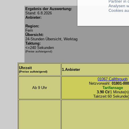
Partner in
Analysen w
Ergebnis der Auswertung:
Cookies au
Stand: 6.8.2026
Anbieter:
Region:
Fern
Übersicht:
24-Stunden Übersicht, Werktag
Taktung:
<=240 Sekunden
(Preise aufsteigend)
Uhrzeit
1.Anbieter
(Preise aufsteigend)
01067 Callthrough
Netzvorwahl:
01801-000
Ab 9 Uhr
Tarifansage
3.90 Ct
/1 Minute(n)
Taktzeit:60 Sekunde(