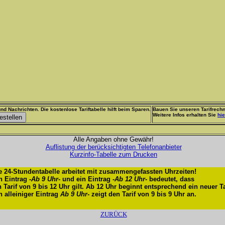
nd Nachrichten. Die kostenlose Tariftabelle hilft beim Sparen.
Bauen Sie unseren Tarifrechn
Weitere Infos erhalten Sie
hie
Alle Angaben ohne Gewähr!
Auflistung der berücksichtigten Telefonanbieter
Kurzinfo-Tabelle zum Drucken
e 24-Stundentabelle arbeitet mit zusammengefassten Uhrzeiten!
n Eintrag -
Ab 9 Uhr
- und ein Eintrag -
Ab 12 Uhr
- bedeutet, dass
n Tarif von 9 bis 12 Uhr gilt. Ab 12 Uhr beginnt entsprechend ein neuer Ta
n alleiniger Eintrag
Ab 9 Uhr
- zeigt den Tarif von 9 bis 9 Uhr an.
ZURÜCK