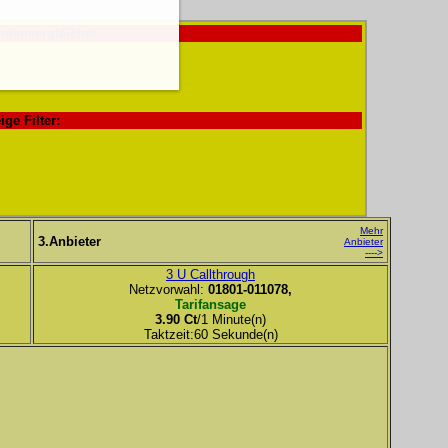
ndenvergleiche!
ige Filter:
Mehr
3.Anbieter
Anbieter
---->
3 U Callthrough
Netzvorwahl:
01801-011078,
Tarifansage
3.90 Ct
/1 Minute(n)
Taktzeit:60 Sekunde(n)