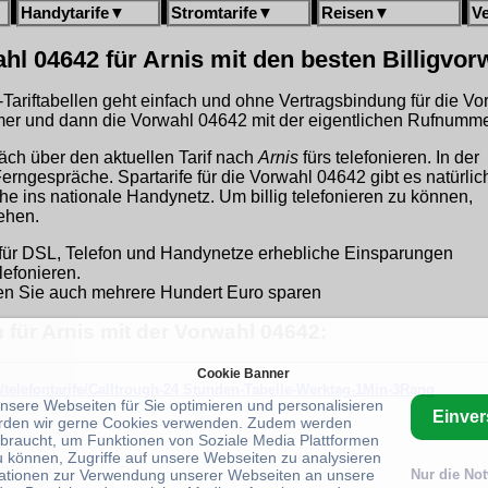
Handytarife
▼
Stromtarife
▼
Reisen
▼
V
hl 04642 für Arnis mit den besten Billigvor
gh-Tariftabellen geht einfach und ohne Vertragsbindung für die V
r und dann die Vorwahl 04642 mit der eigentlichen Rufnummer
äch über den aktuellen Tarif nach
Arnis
fürs telefonieren. In der
Ferngespräche. Spartarife für die Vorwahl 04642 gibt es natürlic
 ins nationale Handynetz. Um billig telefonieren zu können,
ehen.
für DSL, Telefon und Handynetze erhebliche Einsparungen
lefonieren.
n Sie auch mehrere Hundert Euro sparen
 für Arnis mit der Vorwahl 04642:
Cookie Banner
/telefontarife/Calltrough-24 Stunden-Tabelle-Werktag-1Min-3Rang
unsere Webseiten für Sie optimieren und personalisieren
Einve
rden wir gerne Cookies verwenden. Zudem werden
braucht, um Funktionen von Soziale Media Plattformen
u können, Zugriffe auf unsere Webseiten zu analysieren
ationen zur Verwendung unserer Webseiten an unsere
Nur die No