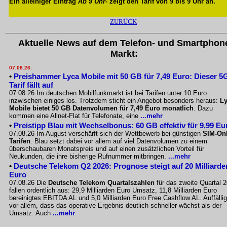
Ein alleiniger Eintrag
Ab 9 Uhr
- zeigt den Tarif von 9 bis 9 Uhr an.
ZURÜCK
Aktuelle News auf dem Telefon- und Smartphon
Markt:
07.08.26:
•
Preishammer Lyca Mobile mit 50 GB für 7,49 Euro: Dieser 5
Tarif fällt auf
07.08.26 Im deutschen Mobilfunkmarkt ist bei Tarifen unter 10 Euro
inzwischen einiges los. Trotzdem sticht ein Angebot besonders heraus:
L
Mobile bietet 50 GB Datenvolumen für 7,49 Euro monatlich
. Dazu
kommen eine Allnet-Flat für Telefonate, eine
...mehr
•
Preistipp Blau mit Wechselbonus: 60 GB effektiv für 9,99 Eu
07.08.26 Im August verschärft sich der Wettbewerb bei günstigen
SIM-Onl
Tarifen
. Blau setzt dabei vor allem auf viel Datenvolumen zu einem
überschaubaren Monatspreis und auf einen zusätzlichen Vorteil für
Neukunden, die ihre bisherige Rufnummer mitbringen.
...mehr
•
Deutsche Telekom Q2 2026: Prognose steigt auf 20 Milliarde
Euro
07.08.26 Die
Deutsche Telekom Quartalszahlen
für das zweite Quartal 
fallen ordentlich aus: 29,9 Milliarden Euro Umsatz, 11,8 Milliarden Euro
bereinigtes EBITDA AL und 5,0 Milliarden Euro Free Cashflow AL. Auffällig
vor allem, dass das operative Ergebnis deutlich schneller wächst als der
Umsatz. Auch
...mehr