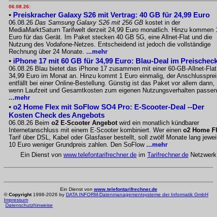
06.08.26:
•
Preiskracher Galaxy S26 mit Vertrag: 40 GB für 24,99 Euro
06.08.26
Das Samsung Galaxy S26 mit 256 GB
kostet in der
MediaMarktSaturn Tarifwelt derzeit 24,99 Euro monatlich. Hinzu kommen 
Euro für das Gerät. Im Paket stecken 40 GB 5G, eine Allnet-Flat und die
Nutzung des Vodafone-Netzes. Entscheidend ist jedoch die vollständige
Rechnung über 24 Monate.
...mehr
•
iPhone 17 mit 60 GB für 34,99 Euro: Blau-Deal im Preischec
06.08.26 Blau bietet das iPhone 17 zusammen mit einer 60-GB-Allnet-Flat
34,99 Euro im Monat an. Hinzu kommt 1 Euro einmalig, der Anschlussprei
entfällt bei einer Online-Bestellung. Günstig ist das Paket vor allem dann,
wenn Laufzeit und Gesamtkosten zum eigenen Nutzungsverhalten passen
...mehr
•
o2 Home Flex mit SoFlow SO4 Pro: E-Scooter-Deal --Der
Kosten Check des Angebots
06.08.26 Beim
o2 E-Scooter Angebot
wird ein monatlich kündbarer
Internetanschluss mit einem E-Scooter kombiniert. Wer einen
o2 Home F
Tarif über DSL, Kabel oder Glasfaser bestellt, soll zwölf Monate lang jewei
10 Euro weniger Grundpreis zahlen. Den SoFlow
...mehr
Ein Dienst von
www.telefontarifrechner.de
im
Tarifrechner.de
Netzwerk
Ein Dienst von
www.telefontarifrechner.de
©
Copyright
1998-2026 by
DATA INFORM-Datenmanagementsysteme der Informatik GmbH
Impressum
Datenschutzhinweise