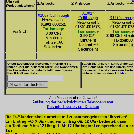
M
Uhrzeit
1.Anbieter
2.Anbieter
3.Anbieter
Anbi
(Preise aufsteigend)
010017
01067 Callthrough
Callthrough
3 U Callthrou
Netzvorwahl:
Netzvorwahl:
Netzvorwahl
01801-000252,
01801-001676,
01801-011078
Tarifansage
Ab 9 Uhr
Tarifansage
Tarifansage
3.90 Ct
/1
3.90 Ct
/1
3.90 Ct
/1 Minut
Minute(n)
Minute(n)
Taktzeit:60
Taktzeit:60
Taktzeit:60
Sekunde(n)
Sekunde(n)
Sekunde(n)
Unser kostenloser Newsletter informiert Sie
Bauen Sie unseren Tarifrechner auf
immer über die neuesten Tarife und Nachrichten.
Ihre Homepage ein und Informieren
Die kostenlose Tariftabelle hilft beim Sparen.
Sie immer über die neuesten Tarife.
Ihre E-Mail-Anschrift:
Weitere Infos erhalten Sie
hier
Alle Angaben ohne Gewähr!
Auflistung der berücksichtigten Telefonanbieter
Kurzinfo-Tabelle zum Drucken
Die 24-Stundentabelle arbeitet mit zusammengefassten Uhrzeiten!
Ein Eintrag -
Ab 9 Uhr
- und ein Eintrag -
Ab 12 Uhr
- bedeutet, dass
ein Tarif von 9 bis 12 Uhr gilt. Ab 12 Uhr beginnt entsprechend ein n
Tarif.