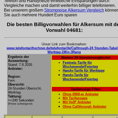
Telefon und Handynetze erhebliche Einsparungen durch
Vergleiche machen und damit weiterhin billiger telefonieren.
Bei unserem großem
Strompreise Alkersum Vergleich
könne
Sie auch mehrere Hundert Euro sparen
Die besten Billigvorwahlen für Alkersum mit d
Vorwahl 04681:
Unser Link zum Bookmarken:
www.telefontarifrechner.de/telefontarife/Calltrough-24 Stunden-Tabel
Werktag-1Min-3Rang
Ergebnis der
Weitere 24-Stundenvergleiche!
Auswertung:
Festnetz-Tarife für
Stand: 7.8.2026
Wochenende/Feiertag
Anbieter:
Handy-Tarife für Werktage
Handy-Tarife für
Region:
Wochenende/Feiertag
Fern
Übersicht:
24-Stunden Übersicht,
Tarifanzeige Filter:
Werktag
Ohne 0900-er Anbieter
Taktung:
Mit Tarifansage
<=240 Sekunden
Mit VoIP Anbieter
(Preise aufsteigend)
Ohne Callthrough Anbieter