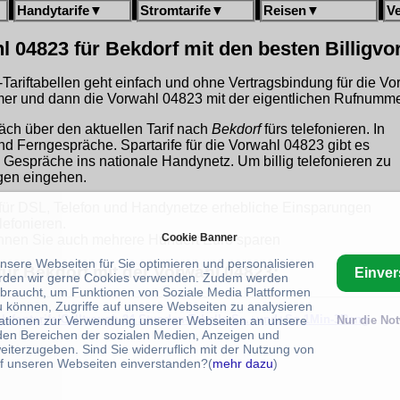
Handytarife
▼
Stromtarife
▼
Reisen
▼
V
l 04823 für Bekdorf mit den besten Billigv
gh-Tariftabellen geht einfach und ohne Vertragsbindung für die V
r und dann die Vorwahl 04823 mit der eigentlichen Rufnummer
äch über den aktuellen Tarif nach
Bekdorf
fürs telefonieren. In
und Ferngespräche. Spartarife für die Vorwahl 04823 gibt es
 Gespräche ins nationale Handynetz. Um billig telefonieren zu
ngen eingehen.
für DSL, Telefon und Handynetze erhebliche Einsparungen
lefonieren.
Cookie Banner
nen Sie auch mehrere Hundert Euro sparen
unsere Webseiten für Sie optimieren und personalisieren
für Bekdorf mit der Vorwahl 04823:
Einve
rden wir gerne Cookies verwenden. Zudem werden
braucht, um Funktionen von Soziale Media Plattformen
u können, Zugriffe auf unsere Webseiten zu analysieren
telefontarife/Calltrough-24 Stunden-Tabelle-Sa.+und+So-1Min-3Rang
ationen zur Verwendung unserer Webseiten an unsere
Nur die No
 den Bereichen der sozialen Medien, Anzeigen und
eiterzugeben. Sind Sie widerruflich mit der Nutzung von
f unseren Webseiten einverstanden?(
mehr dazu
)