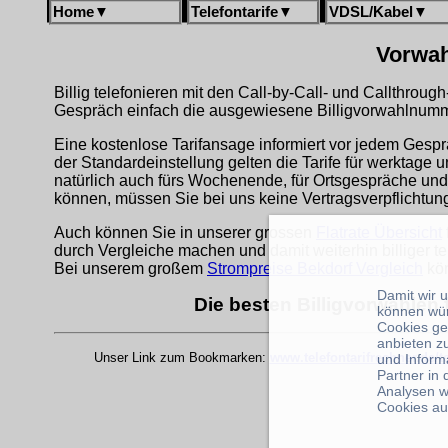
Home
▼
Telefontarife
▼
VDSL/Kabel
▼
Vorwah
Billig telefonieren mit den Call-by-Call- und Callthrou
Gespräch einfach die ausgewiesene Billigvorwahlnumme
Eine kostenlose Tarifansage informiert vor jedem Gespr
der Standardeinstellung gelten die Tarife für werktage 
natürlich auch fürs Wochenende, für Ortsgespräche und
können, müssen Sie bei uns keine Vertragsverpflichtu
Auch können Sie in unserer grossen
Flatrate Übersicht
durch Vergleiche machen und damit weiterhin billiger te
Bei unserem großem
Strompreise Bekdorf Vergleich
kön
Damit wir 
Die besten Billigvorwahlen 
können wü
Cookies ge
anbieten z
Unser Link zum Bookmarken:
www.telefontarifrechner.de/
und Inform
Partner in
Analysen w
Cookies au