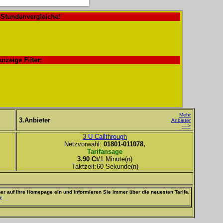
-Stundenvergleiche!
anzeige Filter:
Mehr
3.Anbieter
Anbieter
---->
3 U Callthrough
Netzvorwahl:
01801-011078,
Tarifansage
3.90 Ct
/1 Minute(n)
Taktzeit:60 Sekunde(n)
er auf Ihre Homepage ein und Informieren Sie immer über die neuesten Tarife.
r