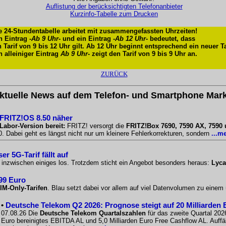
Auflistung der berücksichtigten Telefonanbieter
Kurzinfo-Tabelle zum Drucken
e 24-Stundentabelle arbeitet mit zusammengefassten Uhrzeiten!
n Eintrag -
Ab 9 Uhr
- und ein Eintrag -
Ab 12 Uhr
- bedeutet, dass
n Tarif von 9 bis 12 Uhr gilt. Ab 12 Uhr beginnt entsprechend ein neuer Ta
n alleiniger Eintrag
Ab 9 Uhr
- zeigt den Tarif von 9 bis 9 Uhr an.
ZURÜCK
ktuelle News auf dem Telefon- und Smartphone Mark
 FRITZ!OS 8.50 näher
Labor-Version bereit:
FRITZ! versorgt die
FRITZ!Box 7690, 7590 AX, 7590
 Dabei geht es längst nicht nur um kleinere Fehlerkorrekturen, sondern
...m
r 5G-Tarif fällt auf
o inzwischen einiges los. Trotzdem sticht ein Angebot besonders heraus:
Lyca
,99 Euro
IM-Only-Tarifen
. Blau setzt dabei vor allem auf viel Datenvolumen zu einem
•
Deutsche Telekom Q2 2026: Prognose steigt auf 20 Milliarden 
07.08.26 Die
Deutsche Telekom Quartalszahlen
für das zweite Quartal 2026
Euro bereinigtes EBITDA AL und 5,0 Milliarden Euro Free Cashflow AL. Auffäll