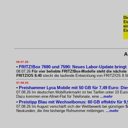
Di
Ei
ei
Ei
A
08.07.26:
•
FRITZ!Box 7690 und 7590: Neues Labor-Update bringt
08.07.26
Für vier beliebte FRITZ!Box-Modelle steht die nächste 
FRITZ!OS 8.40
steckt die laufende Entwicklung von FRITZ!OS 8.50.
07.08.26:
•
Preishammer Lyca Mobile mit 50 GB für 7,49 Euro: Diese
07.08.26 Im deutschen Mobilfunkmarkt ist bei Tarifen unter 10 Eur
Dazu kommen eine Allnet-Flat für Telefonate, eine
...mehr
•
Preistipp Blau mit Wechselbonus: 60 GB effektiv für 9
07.08.26 Im August verschärft sich der Wettbewerb bei günstigen
S
Neukunden, die ihre bisherige Rufnummer mitbringen.
...mehr