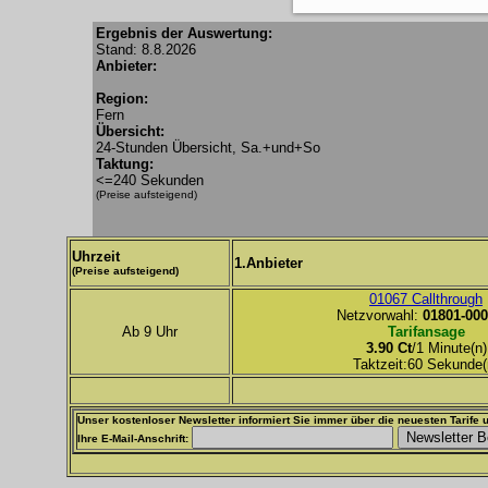
Ergebnis der Auswertung:
Stand: 8.8.2026
Anbieter:
Region:
Fern
Übersicht:
24-Stunden Übersicht, Sa.+und+So
Taktung:
<=240 Sekunden
(Preise aufsteigend)
Uhrzeit
1.Anbieter
(Preise aufsteigend)
01067 Callthrough
Netzvorwahl:
01801-000
Ab 9 Uhr
Tarifansage
3.90 Ct
/1 Minute(n)
Taktzeit:60 Sekunde(
Unser kostenloser Newsletter informiert Sie immer über die neuesten Tarife u
Ihre E-Mail-Anschrift: