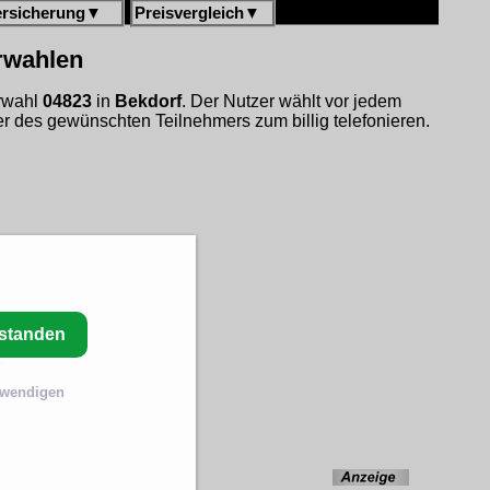
ersicherung
▼
Preisvergleich
▼
orwahlen
orwahl
04823
in
Bekdorf
. Der Nutzer wählt vor jedem
 des gewünschten Teilnehmers zum billig telefonieren.
rstanden
twendigen