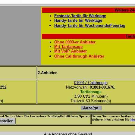
Weitere 24
Festnetz-Tarife für Werktage
Handy-Tarife für Werktage
Handy-Tarife für Wochenende/Feiertag
Tarif
Ohne 0900-er Anbieter
Mit Tarifansage
Mit VoIP Anbieter
Ohne Callthrough Anbieter
2.Anbieter
010017 Callthrough
252,
Netzvorwahl:
01801-001676,
Tarifansage
3.90 Ct
/1 Minute(n)
n)
Taktzeit:60 Sekunde(n)
nd Nachrichten. Die kostenlose Tariftabelle hilft beim Sparen.
Bauen Sie unseren Tarifrechn
Weitere Infos erhalten Sie
hie
Alle Angaben ohne Gewähr!