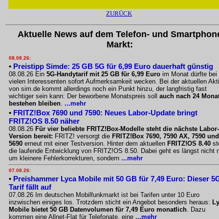
ZURÜCK
Aktuelle News auf dem Telefon- und Smartphon
Markt:
08.08.26:
•
Preistipp Simde: 25 GB 5G für 6,99 Euro dauerhaft günstig
08.08.26 Ein
5G-Handytarif mit 25 GB für 6,99 Euro
im Monat dürfte bei
vielen Interessenten sofort Aufmerksamkeit wecken. Bei der aktuellen Akt
von sim.de kommt allerdings noch ein Punkt hinzu, der langfristig fast
wichtiger sein kann: Der beworbene Monatspreis soll
auch nach 24 Mona
bestehen bleiben
.
...mehr
•
FRITZ!Box 7690 und 7590: Neues Labor-Update bringt
FRITZ!OS 8.50 näher
08.08.26
Für vier beliebte FRITZ!Box-Modelle steht die nächste Labor-
Version bereit:
FRITZ! versorgt die
FRITZ!Box 7690, 7590 AX, 7590 und
5690
erneut mit einer Testversion. Hinter dem aktuellen
FRITZ!OS 8.40
st
die laufende Entwicklung von FRITZ!OS 8.50. Dabei geht es längst nicht 
um kleinere Fehlerkorrekturen, sondern
...mehr
07.08.26:
•
Preishammer Lyca Mobile mit 50 GB für 7,49 Euro: Dieser 5
Tarif fällt auf
07.08.26 Im deutschen Mobilfunkmarkt ist bei Tarifen unter 10 Euro
inzwischen einiges los. Trotzdem sticht ein Angebot besonders heraus:
L
Mobile bietet 50 GB Datenvolumen für 7,49 Euro monatlich
. Dazu
kommen eine Allnet-Flat für Telefonate, eine
...mehr