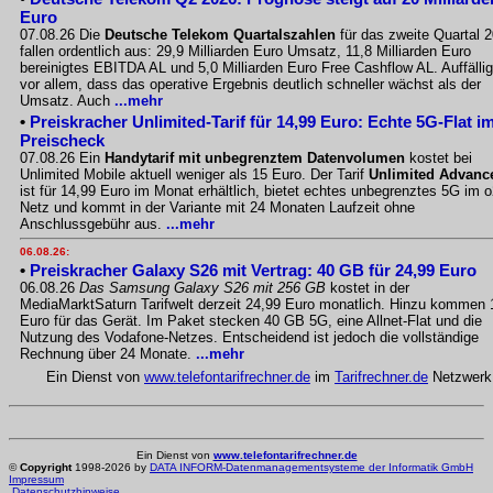
Euro
07.08.26 Die
Deutsche Telekom Quartalszahlen
für das zweite Quartal 
fallen ordentlich aus: 29,9 Milliarden Euro Umsatz, 11,8 Milliarden Euro
bereinigtes EBITDA AL und 5,0 Milliarden Euro Free Cashflow AL. Auffällig
vor allem, dass das operative Ergebnis deutlich schneller wächst als der
Umsatz. Auch
...mehr
•
Preiskracher Unlimited-Tarif für 14,99 Euro: Echte 5G-Flat i
Preischeck
07.08.26 Ein
Handytarif mit unbegrenztem Datenvolumen
kostet bei
Unlimited Mobile aktuell weniger als 15 Euro. Der Tarif
Unlimited Advanc
ist für 14,99 Euro im Monat erhältlich, bietet echtes unbegrenztes 5G im o
Netz und kommt in der Variante mit 24 Monaten Laufzeit ohne
Anschlussgebühr aus.
...mehr
06.08.26:
•
Preiskracher Galaxy S26 mit Vertrag: 40 GB für 24,99 Euro
06.08.26
Das Samsung Galaxy S26 mit 256 GB
kostet in der
MediaMarktSaturn Tarifwelt derzeit 24,99 Euro monatlich. Hinzu kommen 
Euro für das Gerät. Im Paket stecken 40 GB 5G, eine Allnet-Flat und die
Nutzung des Vodafone-Netzes. Entscheidend ist jedoch die vollständige
Rechnung über 24 Monate.
...mehr
Ein Dienst von
www.telefontarifrechner.de
im
Tarifrechner.de
Netzwerk
Ein Dienst von
www.telefontarifrechner.de
©
Copyright
1998-2026 by
DATA INFORM-Datenmanagementsysteme der Informatik GmbH
Impressum
Datenschutzhinweise