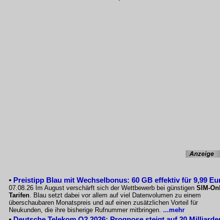
•
Preistipp Blau mit Wechselbonus: 60 GB effektiv für 9,99 Eu
07.08.26 Im August verschärft sich der Wettbewerb bei günstigen
SIM-Onl
Tarifen
. Blau setzt dabei vor allem auf viel Datenvolumen zu einem
überschaubaren Monatspreis und auf einen zusätzlichen Vorteil für
Neukunden, die ihre bisherige Rufnummer mitbringen.
...mehr
•
Deutsche Telekom Q2 2026: Prognose steigt auf 20 Milliarde