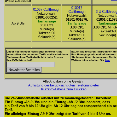
(Preise aufsteigend)
010017
01067 Callthrough
Callthrough
3 U Callthrou
Netzvorwahl:
Netzvorwahl:
Netzvorwahl
01801-000252,
01801-001676,
01801-011078
Tarifansage
Ab 9 Uhr
Tarifansage
Tarifansage
3.90 Ct
/1
3.90 Ct
/1
3.90 Ct
/1 Minut
Minute(n)
Minute(n)
Taktzeit:60
Taktzeit:60
Taktzeit:60
Sekunde(n)
Sekunde(n)
Sekunde(n)
Unser kostenloser Newsletter informiert Sie
Bauen Sie unseren Tarifrechner auf
immer über die neuesten Tarife und Nachrichten.
Ihre Homepage ein und Informieren
Die kostenlose Tariftabelle hilft beim Sparen.
Sie immer über die neuesten Tarife.
Ihre E-Mail-Anschrift:
Weitere Infos erhalten Sie
hier
Alle Angaben ohne Gewähr!
Auflistung der berücksichtigten Telefonanbieter
Kurzinfo-Tabelle zum Drucken
Die 24-Stundentabelle arbeitet mit zusammengefassten Uhrzeiten!
Ein Eintrag -
Ab 9 Uhr
- und ein Eintrag -
Ab 12 Uhr
- bedeutet, dass
ein Tarif von 9 bis 12 Uhr gilt. Ab 12 Uhr beginnt entsprechend ein n
Tarif.
Ein alleiniger Eintrag
Ab 9 Uhr
- zeigt den Tarif von 9 bis 9 Uhr an.