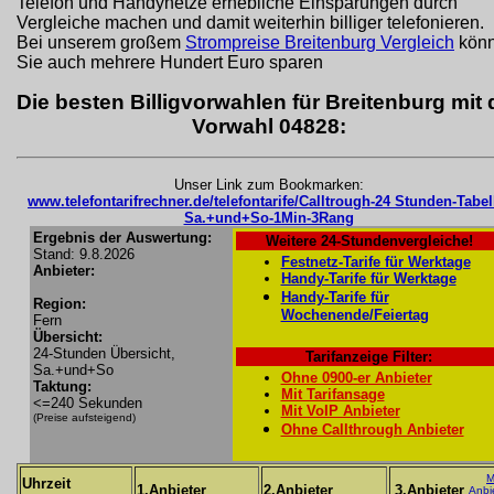
Telefon und Handynetze erhebliche Einsparungen durch
Vergleiche machen und damit weiterhin billiger telefonieren.
Bei unserem großem
Strompreise Breitenburg Vergleich
kön
Sie auch mehrere Hundert Euro sparen
Die besten Billigvorwahlen für Breitenburg mit 
Vorwahl 04828:
Unser Link zum Bookmarken:
www.telefontarifrechner.de/telefontarife/Calltrough-24 Stunden-Tabel
Sa.+und+So-1Min-3Rang
Ergebnis der Auswertung:
Weitere 24-Stundenvergleiche!
Stand: 9.8.2026
Festnetz-Tarife für Werktage
Anbieter:
Handy-Tarife für Werktage
Handy-Tarife für
Region:
Wochenende/Feiertag
Fern
Übersicht:
24-Stunden Übersicht,
Tarifanzeige Filter:
Sa.+und+So
Ohne 0900-er Anbieter
Taktung:
Mit Tarifansage
<=240 Sekunden
Mit VoIP Anbieter
(Preise aufsteigend)
Ohne Callthrough Anbieter
M
Uhrzeit
1.Anbieter
2.Anbieter
3.Anbieter
Anbi