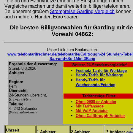
Telefon und Handynetze erhebliche Einsparungen durch
Vergleiche machen und damit weiterhin billiger telefonieren.
Bei unserem großem
Strompreise Garding Vergleich
können 
auch mehrere Hundert Euro sparen
Die besten Billigvorwahlen für Garding mit de
Vorwahl 04862:
Unser Link zum Bookmarken:
www.telefontarifrechner.de/telefontarife/Calltrough-24 Stunden-Tabel
Sa.+und+So-1Min-3Rang
Ergebnis der Auswertung:
Weitere 24-Stundenvergleiche!
Stand: 8.8.2026
Festnetz-Tarife für Werktage
Anbieter:
Handy-Tarife für Werktage
Handy-Tarife für
Region:
Wochenende/Feiertag
Fern
Übersicht:
24-Stunden Übersicht,
Tarifanzeige Filter:
Sa.+und+So
Ohne 0900-er Anbieter
Taktung:
Mit Tarifansage
<=240 Sekunden
Mit VoIP Anbieter
(Preise aufsteigend)
Ohne Callthrough Anbieter
M
Uhrzeit
1.Anbieter
2.Anbieter
3.Anbieter
Anbi