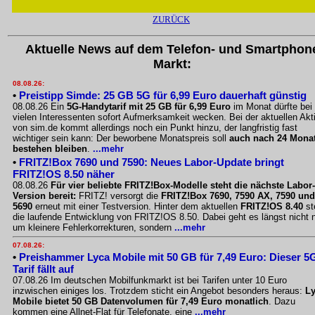
ZURÜCK
Aktuelle News auf dem Telefon- und Smartphon
Markt:
08.08.26:
•
Preistipp Simde: 25 GB 5G für 6,99 Euro dauerhaft günstig
08.08.26 Ein
5G-Handytarif mit 25 GB für 6,99 Euro
im Monat dürfte bei
vielen Interessenten sofort Aufmerksamkeit wecken. Bei der aktuellen Akt
von sim.de kommt allerdings noch ein Punkt hinzu, der langfristig fast
wichtiger sein kann: Der beworbene Monatspreis soll
auch nach 24 Mona
bestehen bleiben
.
...mehr
•
FRITZ!Box 7690 und 7590: Neues Labor-Update bringt
FRITZ!OS 8.50 näher
08.08.26
Für vier beliebte FRITZ!Box-Modelle steht die nächste Labor-
Version bereit:
FRITZ! versorgt die
FRITZ!Box 7690, 7590 AX, 7590 und
5690
erneut mit einer Testversion. Hinter dem aktuellen
FRITZ!OS 8.40
st
die laufende Entwicklung von FRITZ!OS 8.50. Dabei geht es längst nicht 
um kleinere Fehlerkorrekturen, sondern
...mehr
07.08.26:
•
Preishammer Lyca Mobile mit 50 GB für 7,49 Euro: Dieser 5
Tarif fällt auf
07.08.26 Im deutschen Mobilfunkmarkt ist bei Tarifen unter 10 Euro
inzwischen einiges los. Trotzdem sticht ein Angebot besonders heraus:
L
Mobile bietet 50 GB Datenvolumen für 7,49 Euro monatlich
. Dazu
kommen eine Allnet-Flat für Telefonate, eine
...mehr