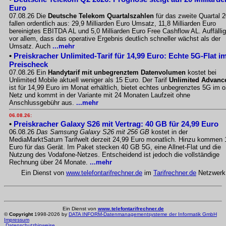
Euro
07.08.26 Die
Deutsche Telekom Quartalszahlen
für das zweite Quartal 
fallen ordentlich aus: 29,9 Milliarden Euro Umsatz, 11,8 Milliarden Euro
bereinigtes EBITDA AL und 5,0 Milliarden Euro Free Cashflow AL. Auffällig
vor allem, dass das operative Ergebnis deutlich schneller wächst als der
Umsatz. Auch
...mehr
•
Preiskracher Unlimited-Tarif für 14,99 Euro: Echte 5G-Flat i
Preischeck
07.08.26 Ein
Handytarif mit unbegrenztem Datenvolumen
kostet bei
Unlimited Mobile aktuell weniger als 15 Euro. Der Tarif
Unlimited Advanc
ist für 14,99 Euro im Monat erhältlich, bietet echtes unbegrenztes 5G im o
Netz und kommt in der Variante mit 24 Monaten Laufzeit ohne
Anschlussgebühr aus.
...mehr
06.08.26:
•
Preiskracher Galaxy S26 mit Vertrag: 40 GB für 24,99 Euro
06.08.26
Das Samsung Galaxy S26 mit 256 GB
kostet in der
MediaMarktSaturn Tarifwelt derzeit 24,99 Euro monatlich. Hinzu kommen 
Euro für das Gerät. Im Paket stecken 40 GB 5G, eine Allnet-Flat und die
Nutzung des Vodafone-Netzes. Entscheidend ist jedoch die vollständige
Rechnung über 24 Monate.
...mehr
Ein Dienst von
www.telefontarifrechner.de
im
Tarifrechner.de
Netzwerk
Ein Dienst von
www.telefontarifrechner.de
©
Copyright
1998-2026 by
DATA INFORM-Datenmanagementsysteme der Informatik GmbH
Impressum
Datenschutzhinweise