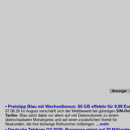
•
Preistipp Blau mit Wechselbonus: 60 GB effektiv für 9,99 Eu
07.08.26 Im August verschärft sich der Wettbewerb bei günstigen
SIM-Onl
Tarifen
. Blau setzt dabei vor allem auf viel Datenvolumen zu einem
überschaubaren Monatspreis und auf einen zusätzlichen Vorteil für
Neukunden, die ihre bisherige Rufnummer mitbringen.
...mehr
•
Deutsche Telekom Q2 2026: Prognose steigt auf 20 Milliarde