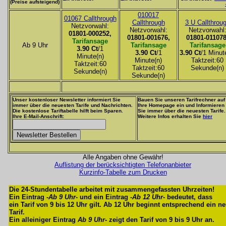
(Preise aufsteigend)
010017
01067 Callthrough
Callthrough
3 U Callthrou
Netzvorwahl:
Netzvorwahl:
Netzvorwahl
01801-000252,
01801-001676,
01801-011078
Tarifansage
Ab 9 Uhr
Tarifansage
Tarifansage
3.90 Ct
/1
3.90 Ct
/1
3.90 Ct
/1 Minut
Minute(n)
Minute(n)
Taktzeit:60
Taktzeit:60
Taktzeit:60
Sekunde(n)
Sekunde(n)
Sekunde(n)
Unser kostenloser Newsletter informiert Sie
Bauen Sie unseren Tarifrechner auf
immer über die neuesten Tarife und Nachrichten.
Ihre Homepage ein und Informieren
Die kostenlose Tariftabelle hilft beim Sparen.
Sie immer über die neuesten Tarife.
Ihre E-Mail-Anschrift:
Weitere Infos erhalten Sie
hier
Alle Angaben ohne Gewähr!
Auflistung der berücksichtigten Telefonanbieter
Kurzinfo-Tabelle zum Drucken
Die 24-Stundentabelle arbeitet mit zusammengefassten Uhrzeiten!
Ein Eintrag -
Ab 9 Uhr
- und ein Eintrag -
Ab 12 Uhr
- bedeutet, dass
ein Tarif von 9 bis 12 Uhr gilt. Ab 12 Uhr beginnt entsprechend ein n
Tarif.
Ein alleiniger Eintrag
Ab 9 Uhr
- zeigt den Tarif von 9 bis 9 Uhr an.