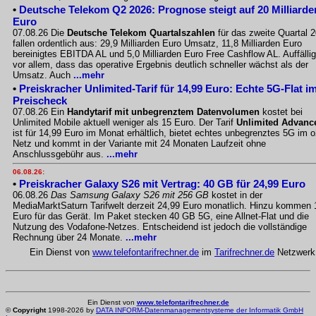
•
Deutsche Telekom Q2 2026: Prognose steigt auf 20 Milliarde
Euro
07.08.26 Die
Deutsche Telekom Quartalszahlen
für das zweite Quartal 
fallen ordentlich aus: 29,9 Milliarden Euro Umsatz, 11,8 Milliarden Euro
bereinigtes EBITDA AL und 5,0 Milliarden Euro Free Cashflow AL. Auffällig
vor allem, dass das operative Ergebnis deutlich schneller wächst als der
Umsatz. Auch
...mehr
•
Preiskracher Unlimited-Tarif für 14,99 Euro: Echte 5G-Flat i
Preischeck
07.08.26 Ein
Handytarif mit unbegrenztem Datenvolumen
kostet bei
Unlimited Mobile aktuell weniger als 15 Euro. Der Tarif
Unlimited Advanc
ist für 14,99 Euro im Monat erhältlich, bietet echtes unbegrenztes 5G im o
Netz und kommt in der Variante mit 24 Monaten Laufzeit ohne
Anschlussgebühr aus.
...mehr
06.08.26:
•
Preiskracher Galaxy S26 mit Vertrag: 40 GB für 24,99 Euro
06.08.26
Das Samsung Galaxy S26 mit 256 GB
kostet in der
MediaMarktSaturn Tarifwelt derzeit 24,99 Euro monatlich. Hinzu kommen 
Euro für das Gerät. Im Paket stecken 40 GB 5G, eine Allnet-Flat und die
Nutzung des Vodafone-Netzes. Entscheidend ist jedoch die vollständige
Rechnung über 24 Monate.
...mehr
Ein Dienst von
www.telefontarifrechner.de
im
Tarifrechner.de
Netzwerk
Ein Dienst von
www.telefontarifrechner.de
©
Copyright
1998-2026 by
DATA INFORM-Datenmanagementsysteme der Informatik GmbH