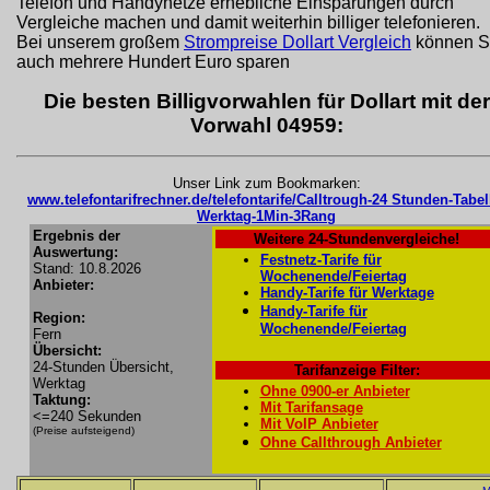
Telefon und Handynetze erhebliche Einsparungen durch
Vergleiche machen und damit weiterhin billiger telefonieren.
Bei unserem großem
Strompreise Dollart Vergleich
können S
auch mehrere Hundert Euro sparen
Die besten Billigvorwahlen für Dollart mit der
Vorwahl 04959:
Unser Link zum Bookmarken:
www.telefontarifrechner.de/telefontarife/Calltrough-24 Stunden-Tabel
Werktag-1Min-3Rang
Ergebnis der
Weitere 24-Stundenvergleiche!
Auswertung:
Festnetz-Tarife für
Stand: 10.8.2026
Wochenende/Feiertag
Anbieter:
Handy-Tarife für Werktage
Handy-Tarife für
Region:
Wochenende/Feiertag
Fern
Übersicht:
24-Stunden Übersicht,
Tarifanzeige Filter:
Werktag
Ohne 0900-er Anbieter
Taktung:
Mit Tarifansage
<=240 Sekunden
Mit VoIP Anbieter
(Preise aufsteigend)
Ohne Callthrough Anbieter