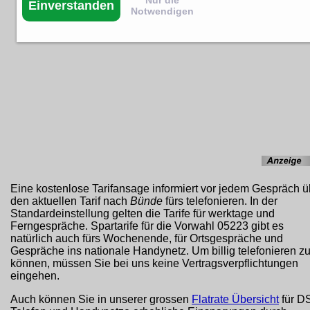
Nur die
Einverstanden
Notwendigen
Eine kostenlose Tarifansage informiert vor jedem Gespräch ü
den aktuellen Tarif nach
Bünde
fürs telefonieren. In der
Standardeinstellung gelten die Tarife für werktage und
Ferngespräche. Spartarife für die Vorwahl 05223 gibt es
natürlich auch fürs Wochenende, für Ortsgespräche und
Gespräche ins nationale Handynetz. Um billig telefonieren z
können, müssen Sie bei uns keine Vertragsverpflichtungen
eingehen.
Auch können Sie in unserer grossen
Flatrate Übersicht
für D