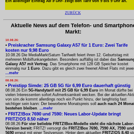
Ein alleiniger Eintrag
Ab 9 Uhr
- zeigt den Tarif von 9 bis 9 Uhr an.
ZURÜCK
Aktuelle News auf dem Telefon- und Smartphon
Markt:
10.08.26:
•
Preiskracher Samsung Galaxy A57 für 1 Euro: Zwei Tarife
kosten nur 9,98 Euro
10.08.26 Die MediaMarktSaturn Tarifwelt feiert ihren 12. Geburtstag mit
mehreren Mobilfunkangeboten. Besonders auffällig ist dabei das
Samsun
Galaxy A57 mit Vertrag
. Das Smartphone mit 128 GB Speicher kostet
einmalig nur
1 Euro
. Dazu gibt es gleich zwei freenet Allnet Flats mit jewe
...mehr
08.08.26:
•
Preistipp Simde: 25 GB 5G für 6,99 Euro dauerhaft günstig
08.08.26 Ein
5G-Handytarif mit 25 GB für 6,99 Euro
im Monat dürfte bei
vielen Interessenten sofort Aufmerksamkeit wecken. Bei der aktuellen Akt
von sim.de kommt allerdings noch ein Punkt hinzu, der langfristig fast
wichtiger sein kann: Der beworbene Monatspreis soll
auch nach 24 Mona
bestehen bleiben
.
...mehr
•
FRITZ!Box 7690 und 7590: Neues Labor-Update bringt
FRITZ!OS 8.50 näher
08.08.26
Für vier beliebte FRITZ!Box-Modelle steht die nächste Labor-
Version bereit:
FRITZ! versorgt die
FRITZ!Box 7690, 7590 AX, 7590 und
5690
erneut mit einer Testversion. Hinter dem aktuellen
FRITZ!OS 8.40
st