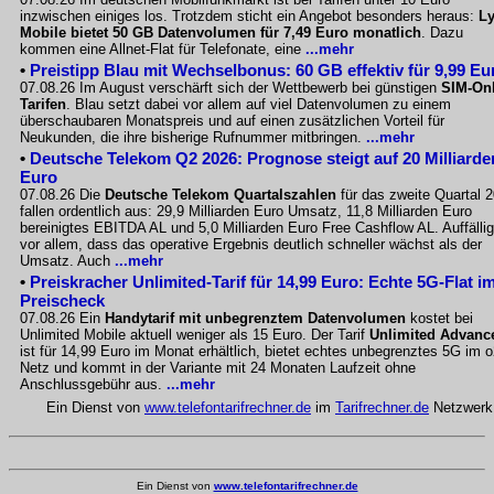
inzwischen einiges los. Trotzdem sticht ein Angebot besonders heraus:
L
Mobile bietet 50 GB Datenvolumen für 7,49 Euro monatlich
. Dazu
kommen eine Allnet-Flat für Telefonate, eine
...mehr
•
Preistipp Blau mit Wechselbonus: 60 GB effektiv für 9,99 Eu
07.08.26 Im August verschärft sich der Wettbewerb bei günstigen
SIM-Onl
Tarifen
. Blau setzt dabei vor allem auf viel Datenvolumen zu einem
überschaubaren Monatspreis und auf einen zusätzlichen Vorteil für
Neukunden, die ihre bisherige Rufnummer mitbringen.
...mehr
•
Deutsche Telekom Q2 2026: Prognose steigt auf 20 Milliarde
Euro
07.08.26 Die
Deutsche Telekom Quartalszahlen
für das zweite Quartal 
fallen ordentlich aus: 29,9 Milliarden Euro Umsatz, 11,8 Milliarden Euro
bereinigtes EBITDA AL und 5,0 Milliarden Euro Free Cashflow AL. Auffällig
vor allem, dass das operative Ergebnis deutlich schneller wächst als der
Umsatz. Auch
...mehr
•
Preiskracher Unlimited-Tarif für 14,99 Euro: Echte 5G-Flat i
Preischeck
07.08.26 Ein
Handytarif mit unbegrenztem Datenvolumen
kostet bei
Unlimited Mobile aktuell weniger als 15 Euro. Der Tarif
Unlimited Advanc
ist für 14,99 Euro im Monat erhältlich, bietet echtes unbegrenztes 5G im o
Netz und kommt in der Variante mit 24 Monaten Laufzeit ohne
Anschlussgebühr aus.
...mehr
Ein Dienst von
www.telefontarifrechner.de
im
Tarifrechner.de
Netzwerk
Ein Dienst von
www.telefontarifrechner.de