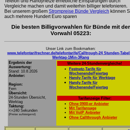
Telefon und Handynetze erhebliche Einsparungen durch
Vergleiche machen und damit weiterhin billiger telefonieren.
Bei unserem großem
Strompreise Bünde Vergleich
können S
auch mehrere Hundert Euro sparen
Die besten Billigvorwahlen für Bünde mit der
Vorwahl 05223:
Unser Link zum Bookmarken:
www.telefontarifrechner.de/telefontarife/Calltrough-24 Stunden-Tabel
Werktag-1Min-3Rang
Ergebnis der
Weitere 24-Stundenvergleiche!
Auswertung:
Festnetz-Tarife für
Stand: 10.8.2026
Wochenende/Feiertag
Anbieter:
Handy-Tarife für Werktage
Handy-Tarife für
Region:
Wochenende/Feiertag
Fern
Übersicht:
24-Stunden Übersicht,
Tarifanzeige Filter:
Werktag
Ohne 0900-er Anbieter
Taktung:
Mit Tarifansage
<=240 Sekunden
Mit VoIP Anbieter
(Preise aufsteigend)
Ohne Callthrough Anbieter