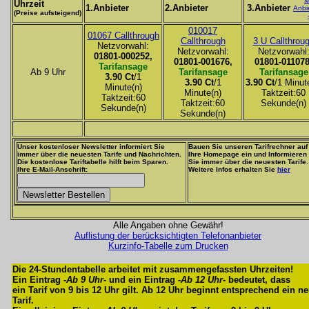
M
Uhrzeit
1.Anbieter
2.Anbieter
3.Anbieter
Anbi
(Preise aufsteigend)
010017
01067 Callthrough
Callthrough
3 U Callthrou
Netzvorwahl:
Netzvorwahl:
Netzvorwahl
01801-000252,
01801-001676,
01801-011078
Tarifansage
Ab 9 Uhr
Tarifansage
Tarifansage
3.90 Ct
/1
3.90 Ct
/1
3.90 Ct
/1 Minut
Minute(n)
Minute(n)
Taktzeit:60
Taktzeit:60
Taktzeit:60
Sekunde(n)
Sekunde(n)
Sekunde(n)
Unser kostenloser Newsletter informiert Sie
Bauen Sie unseren Tarifrechner auf
immer über die neuesten Tarife und Nachrichten.
Ihre Homepage ein und Informieren
Die kostenlose Tariftabelle hilft beim Sparen.
Sie immer über die neuesten Tarife.
Ihre E-Mail-Anschrift:
Weitere Infos erhalten Sie
hier
Alle Angaben ohne Gewähr!
Auflistung der berücksichtigten Telefonanbieter
Kurzinfo-Tabelle zum Drucken
Die 24-Stundentabelle arbeitet mit zusammengefassten Uhrzeiten!
Ein Eintrag -
Ab 9 Uhr
- und ein Eintrag -
Ab 12 Uhr
- bedeutet, dass
ein Tarif von 9 bis 12 Uhr gilt. Ab 12 Uhr beginnt entsprechend ein n
Tarif.