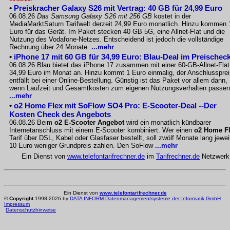
•
Preiskracher Galaxy S26 mit Vertrag: 40 GB für 24,99 Euro
06.08.26
Das Samsung Galaxy S26 mit 256 GB
kostet in der
MediaMarktSaturn Tarifwelt derzeit 24,99 Euro monatlich. Hinzu kommen 
Euro für das Gerät. Im Paket stecken 40 GB 5G, eine Allnet-Flat und die
Nutzung des Vodafone-Netzes. Entscheidend ist jedoch die vollständige
Rechnung über 24 Monate.
...mehr
•
iPhone 17 mit 60 GB für 34,99 Euro: Blau-Deal im Preischec
06.08.26 Blau bietet das iPhone 17 zusammen mit einer 60-GB-Allnet-Flat
34,99 Euro im Monat an. Hinzu kommt 1 Euro einmalig, der Anschlussprei
entfällt bei einer Online-Bestellung. Günstig ist das Paket vor allem dann,
wenn Laufzeit und Gesamtkosten zum eigenen Nutzungsverhalten passen
...mehr
•
o2 Home Flex mit SoFlow SO4 Pro: E-Scooter-Deal --Der
Kosten Check des Angebots
06.08.26 Beim
o2 E-Scooter Angebot
wird ein monatlich kündbarer
Internetanschluss mit einem E-Scooter kombiniert. Wer einen
o2 Home F
Tarif über DSL, Kabel oder Glasfaser bestellt, soll zwölf Monate lang jewei
10 Euro weniger Grundpreis zahlen. Den SoFlow
...mehr
Ein Dienst von
www.telefontarifrechner.de
im
Tarifrechner.de
Netzwerk
Ein Dienst von
www.telefontarifrechner.de
©
Copyright
1998-2026 by
DATA INFORM-Datenmanagementsysteme der Informatik GmbH
Impressum
Datenschutzhinweise