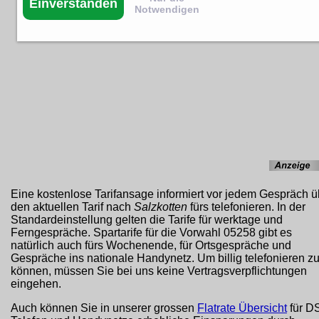
Einverstanden
Notwendigen
Eine kostenlose Tarifansage informiert vor jedem Gespräch ü
den aktuellen Tarif nach
Salzkotten
fürs telefonieren. In der
Standardeinstellung gelten die Tarife für werktage und
Ferngespräche. Spartarife für die Vorwahl 05258 gibt es
natürlich auch fürs Wochenende, für Ortsgespräche und
Gespräche ins nationale Handynetz. Um billig telefonieren z
können, müssen Sie bei uns keine Vertragsverpflichtungen
eingehen.
Auch können Sie in unserer grossen
Flatrate Übersicht
für D