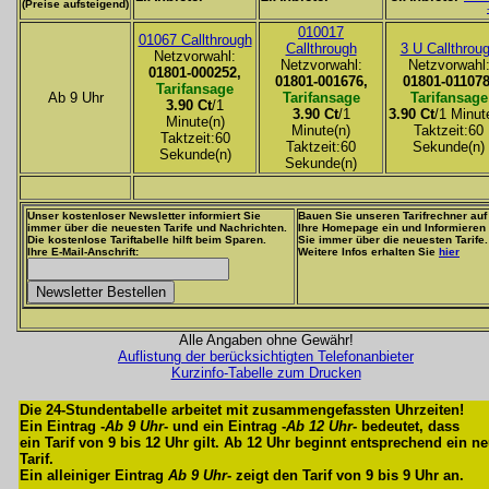
(Preise aufsteigend)
010017
01067 Callthrough
Callthrough
3 U Callthrou
Netzvorwahl:
Netzvorwahl:
Netzvorwahl
01801-000252,
01801-001676,
01801-011078
Tarifansage
Ab 9 Uhr
Tarifansage
Tarifansage
3.90 Ct
/1
3.90 Ct
/1
3.90 Ct
/1 Minut
Minute(n)
Minute(n)
Taktzeit:60
Taktzeit:60
Taktzeit:60
Sekunde(n)
Sekunde(n)
Sekunde(n)
Unser kostenloser Newsletter informiert Sie
Bauen Sie unseren Tarifrechner auf
immer über die neuesten Tarife und Nachrichten.
Ihre Homepage ein und Informieren
Die kostenlose Tariftabelle hilft beim Sparen.
Sie immer über die neuesten Tarife.
Ihre E-Mail-Anschrift:
Weitere Infos erhalten Sie
hier
Alle Angaben ohne Gewähr!
Auflistung der berücksichtigten Telefonanbieter
Kurzinfo-Tabelle zum Drucken
Die 24-Stundentabelle arbeitet mit zusammengefassten Uhrzeiten!
Ein Eintrag -
Ab 9 Uhr
- und ein Eintrag -
Ab 12 Uhr
- bedeutet, dass
ein Tarif von 9 bis 12 Uhr gilt. Ab 12 Uhr beginnt entsprechend ein n
Tarif.
Ein alleiniger Eintrag
Ab 9 Uhr
- zeigt den Tarif von 9 bis 9 Uhr an.