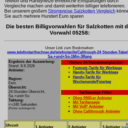
Telefon und Handynetze erhebliche Einsparungen durch
Vergleiche machen und damit weiterhin billiger telefonieren.
Bei unserem großem
Strompreise Salzkotten Vergleich
könn
Sie auch mehrere Hundert Euro sparen
Die besten Billigvorwahlen für Salzkotten mit d
Vorwahl 05258:
Unser Link zum Bookmarken:
www.telefontarifrechner.de/telefontarife/Calltrough-24 Stunden-Tabel
Sa.+und+So-1Min-3Rang
Ergebnis der Auswertung:
Weitere 24-Stundenvergleiche!
Stand: 8.8.2026
Festnetz-Tarife für Werktage
Anbieter:
Handy-Tarife für Werktage
Handy-Tarife für
Region:
Wochenende/Feiertag
Fern
Übersicht:
24-Stunden Übersicht,
Tarifanzeige Filter:
Sa.+und+So
Ohne 0900-er Anbieter
Taktung:
Mit Tarifansage
<=240 Sekunden
Mit VoIP Anbieter
(Preise aufsteigend)
Ohne Callthrough Anbieter
M
Uhrzeit
1.Anbieter
2.Anbieter
3.Anbieter
Anbi