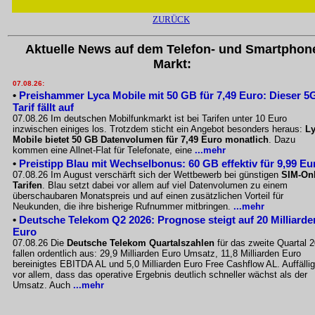
ZURÜCK
Aktuelle News auf dem Telefon- und Smartphon
Markt:
07.08.26:
•
Preishammer Lyca Mobile mit 50 GB für 7,49 Euro: Dieser 5
Tarif fällt auf
07.08.26 Im deutschen Mobilfunkmarkt ist bei Tarifen unter 10 Euro
inzwischen einiges los. Trotzdem sticht ein Angebot besonders heraus:
L
Mobile bietet 50 GB Datenvolumen für 7,49 Euro monatlich
. Dazu
kommen eine Allnet-Flat für Telefonate, eine
...mehr
•
Preistipp Blau mit Wechselbonus: 60 GB effektiv für 9,99 Eu
07.08.26 Im August verschärft sich der Wettbewerb bei günstigen
SIM-Onl
Tarifen
. Blau setzt dabei vor allem auf viel Datenvolumen zu einem
überschaubaren Monatspreis und auf einen zusätzlichen Vorteil für
Neukunden, die ihre bisherige Rufnummer mitbringen.
...mehr
•
Deutsche Telekom Q2 2026: Prognose steigt auf 20 Milliarde
Euro
07.08.26 Die
Deutsche Telekom Quartalszahlen
für das zweite Quartal 
fallen ordentlich aus: 29,9 Milliarden Euro Umsatz, 11,8 Milliarden Euro
bereinigtes EBITDA AL und 5,0 Milliarden Euro Free Cashflow AL. Auffällig
vor allem, dass das operative Ergebnis deutlich schneller wächst als der
Umsatz. Auch
...mehr