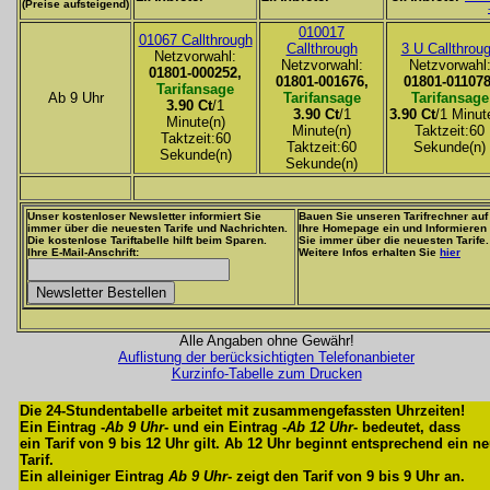
(Preise aufsteigend)
010017
01067 Callthrough
Callthrough
3 U Callthrou
Netzvorwahl:
Netzvorwahl:
Netzvorwahl
01801-000252,
01801-001676,
01801-011078
Tarifansage
Ab 9 Uhr
Tarifansage
Tarifansage
3.90 Ct
/1
3.90 Ct
/1
3.90 Ct
/1 Minut
Minute(n)
Minute(n)
Taktzeit:60
Taktzeit:60
Taktzeit:60
Sekunde(n)
Sekunde(n)
Sekunde(n)
Unser kostenloser Newsletter informiert Sie
Bauen Sie unseren Tarifrechner auf
immer über die neuesten Tarife und Nachrichten.
Ihre Homepage ein und Informieren
Die kostenlose Tariftabelle hilft beim Sparen.
Sie immer über die neuesten Tarife.
Ihre E-Mail-Anschrift:
Weitere Infos erhalten Sie
hier
Alle Angaben ohne Gewähr!
Auflistung der berücksichtigten Telefonanbieter
Kurzinfo-Tabelle zum Drucken
Die 24-Stundentabelle arbeitet mit zusammengefassten Uhrzeiten!
Ein Eintrag -
Ab 9 Uhr
- und ein Eintrag -
Ab 12 Uhr
- bedeutet, dass
ein Tarif von 9 bis 12 Uhr gilt. Ab 12 Uhr beginnt entsprechend ein n
Tarif.
Ein alleiniger Eintrag
Ab 9 Uhr
- zeigt den Tarif von 9 bis 9 Uhr an.