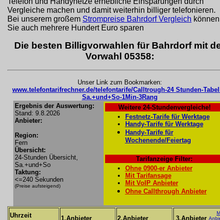
Telefon und Handynetze erhebliche Einsparungen durch
Vergleiche machen und damit weiterhin billiger telefonieren.
Bei unserem großem
Strompreise Bahrdorf Vergleich
können
Sie auch mehrere Hundert Euro sparen
Die besten Billigvorwahlen für Bahrdorf mit d
Vorwahl 05358:
Unser Link zum Bookmarken:
www.telefontarifrechner.de/telefontarife/Calltrough-24 Stunden-Tabel
Sa.+und+So-1Min-3Rang
Ergebnis der Auswertung:
Weitere 24-Stundenvergleiche!
Stand: 9.8.2026
Festnetz-Tarife für Werktage
Anbieter:
Handy-Tarife für Werktage
Handy-Tarife für
Region:
Wochenende/Feiertag
Fern
Übersicht:
24-Stunden Übersicht,
Tarifanzeige Filter:
Sa.+und+So
Ohne 0900-er Anbieter
Taktung:
Mit Tarifansage
<=240 Sekunden
Mit VoIP Anbieter
(Preise aufsteigend)
Ohne Callthrough Anbieter
M
Uhrzeit
1.Anbieter
2.Anbieter
3.Anbieter
Anbi