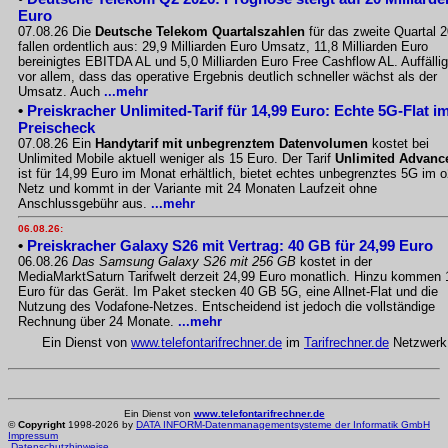
Euro
07.08.26 Die
Deutsche Telekom Quartalszahlen
für das zweite Quartal 
fallen ordentlich aus: 29,9 Milliarden Euro Umsatz, 11,8 Milliarden Euro
bereinigtes EBITDA AL und 5,0 Milliarden Euro Free Cashflow AL. Auffällig
vor allem, dass das operative Ergebnis deutlich schneller wächst als der
Umsatz. Auch
...mehr
•
Preiskracher Unlimited-Tarif für 14,99 Euro: Echte 5G-Flat i
Preischeck
07.08.26 Ein
Handytarif mit unbegrenztem Datenvolumen
kostet bei
Unlimited Mobile aktuell weniger als 15 Euro. Der Tarif
Unlimited Advanc
ist für 14,99 Euro im Monat erhältlich, bietet echtes unbegrenztes 5G im o
Netz und kommt in der Variante mit 24 Monaten Laufzeit ohne
Anschlussgebühr aus.
...mehr
06.08.26:
•
Preiskracher Galaxy S26 mit Vertrag: 40 GB für 24,99 Euro
06.08.26
Das Samsung Galaxy S26 mit 256 GB
kostet in der
MediaMarktSaturn Tarifwelt derzeit 24,99 Euro monatlich. Hinzu kommen 
Euro für das Gerät. Im Paket stecken 40 GB 5G, eine Allnet-Flat und die
Nutzung des Vodafone-Netzes. Entscheidend ist jedoch die vollständige
Rechnung über 24 Monate.
...mehr
Ein Dienst von
www.telefontarifrechner.de
im
Tarifrechner.de
Netzwerk
Ein Dienst von
www.telefontarifrechner.de
©
Copyright
1998-2026 by
DATA INFORM-Datenmanagementsysteme der Informatik GmbH
Impressum
Datenschutzhinweise