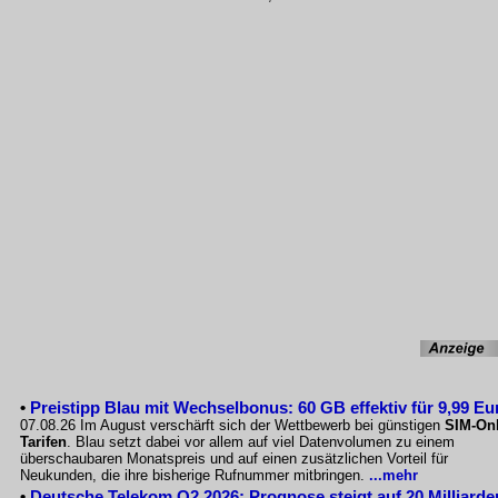
•
Preistipp Blau mit Wechselbonus: 60 GB effektiv für 9,99 Eu
07.08.26 Im August verschärft sich der Wettbewerb bei günstigen
SIM-Onl
Tarifen
. Blau setzt dabei vor allem auf viel Datenvolumen zu einem
überschaubaren Monatspreis und auf einen zusätzlichen Vorteil für
Neukunden, die ihre bisherige Rufnummer mitbringen.
...mehr
•
Deutsche Telekom Q2 2026: Prognose steigt auf 20 Milliarde