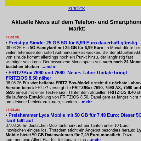
ZURÜCK
Aktuelle News auf dem Telefon- und Smartphon
Markt:
08.08.26:
•
Preistipp Simde: 25 GB 5G für 6,99 Euro dauerhaft günstig
08.08.26 Ein
5G-Handytarif mit 25 GB für 6,99 Euro
im Monat dürfte bei
vielen Interessenten sofort Aufmerksamkeit wecken. Bei der aktuellen Akt
von sim.de kommt allerdings noch ein Punkt hinzu, der langfristig fast
wichtiger sein kann: Der beworbene Monatspreis soll
auch nach 24 Mona
bestehen bleiben
.
...mehr
•
FRITZ!Box 7690 und 7590: Neues Labor-Update bringt
FRITZ!OS 8.50 näher
08.08.26
Für vier beliebte FRITZ!Box-Modelle steht die nächste Labor-
Version bereit:
FRITZ! versorgt die
FRITZ!Box 7690, 7590 AX, 7590 und
5690
erneut mit einer Testversion. Hinter dem aktuellen
FRITZ!OS 8.40
st
die laufende Entwicklung von FRITZ!OS 8.50. Dabei geht es längst nicht 
um kleinere Fehlerkorrekturen, sondern
...mehr
07.08.26:
•
Preishammer Lyca Mobile mit 50 GB für 7,49 Euro: Dieser 5
Tarif fällt auf
07.08.26 Im deutschen Mobilfunkmarkt ist bei Tarifen unter 10 Euro
inzwischen einiges los. Trotzdem sticht ein Angebot besonders heraus:
L
Mobile bietet 50 GB Datenvolumen für 7,49 Euro monatlich
. Dazu
kommen eine Allnet-Flat für Telefonate, eine
...mehr