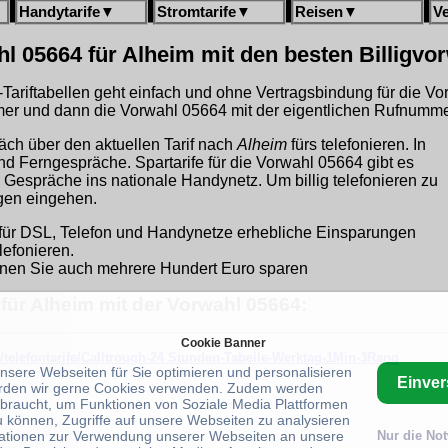
Handytarife
▼
Stromtarife
▼
Reisen
▼
V
l 05664 für Alheim mit den besten Billigvo
gh-Tariftabellen geht einfach und ohne Vertragsbindung für die V
r und dann die Vorwahl 05664 mit der eigentlichen Rufnummer
äch über den aktuellen Tarif nach
Alheim
fürs telefonieren. In
und Ferngespräche. Spartarife für die Vorwahl 05664 gibt es
 Gespräche ins nationale Handynetz. Um billig telefonieren zu
ngen eingehen.
für DSL, Telefon und Handynetze erhebliche Einsparungen
lefonieren.
nen Sie auch mehrere Hundert Euro sparen
 für Alheim mit der Vorwahl 05664:
Cookie Banner
/telefontarife/Calltrough-24 Stunden-Tabelle-Werktag-1Min-3Rang
unsere Webseiten für Sie optimieren und personalisieren
Einve
rden wir gerne Cookies verwenden. Zudem werden
braucht, um Funktionen von Soziale Media Plattformen
u können, Zugriffe auf unsere Webseiten zu analysieren
ationen zur Verwendung unserer Webseiten an unsere
Nur die No