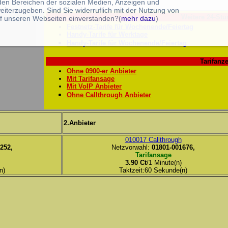
 den Bereichen der sozialen Medien, Anzeigen und
eiterzugeben. Sind Sie widerruflich mit der Nutzung von
Weitere 24-Stu
f unseren Webseiten einverstanden?(
mehr dazu
)
Festnetz-Tarife für Wochenende/Feiertag
Handy-Tarife für Werktage
Handy-Tarife für Wochenende/Feiertag
Tarifanze
Ohne 0900-er Anbieter
Mit Tarifansage
Mit VoIP Anbieter
Ohne Callthrough Anbieter
2.Anbieter
010017 Callthrough
252,
Netzvorwahl:
01801-001676,
Tarifansage
3.90 Ct
/1 Minute(n)
n)
Taktzeit:60 Sekunde(n)