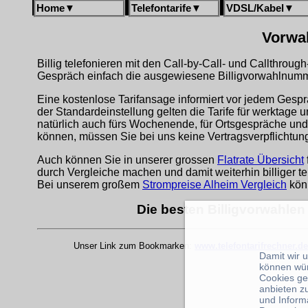
Home
▼
Telefontarife
▼
VDSL/Kabel
▼
Vorwah
Billig telefonieren mit den Call-by-Call- und Callthrou
Gespräch einfach die ausgewiesene Billigvorwahlnumme
Eine kostenlose Tarifansage informiert vor jedem Gespr
der Standardeinstellung gelten die Tarife für werktage 
natürlich auch fürs Wochenende, für Ortsgespräche und
können, müssen Sie bei uns keine Vertragsverpflichtu
Auch können Sie in unserer grossen
Flatrate Übersicht
durch Vergleiche machen und damit weiterhin billiger te
Bei unserem großem
Strompreise Alheim Vergleich
kön
Die besten Billigvorwahlen
Unser Link zum Bookmarken:
www.telefontarifrechner.de
Damit wir 
können wü
Cookies ge
anbieten z
und Inform