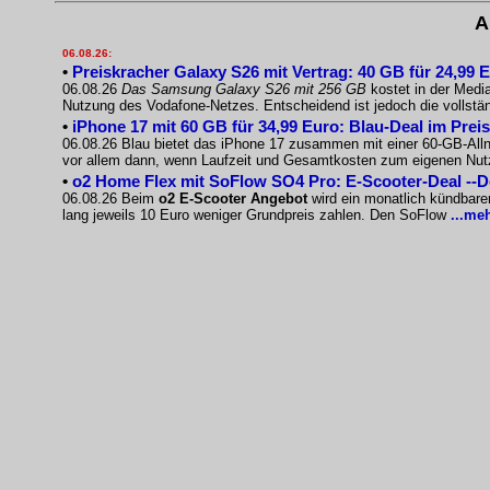
A
06.08.26:
•
Preiskracher Galaxy S26 mit Vertrag: 40 GB für 24,99 
06.08.26
Das Samsung Galaxy S26 mit 256 GB
kostet in der Medi
Nutzung des Vodafone-Netzes. Entscheidend ist jedoch die vollst
•
iPhone 17 mit 60 GB für 34,99 Euro: Blau-Deal im Prei
06.08.26 Blau bietet das iPhone 17 zusammen mit einer 60-GB-Allnet
vor allem dann, wenn Laufzeit und Gesamtkosten zum eigenen Nu
•
o2 Home Flex mit SoFlow SO4 Pro: E-Scooter-Deal --
06.08.26 Beim
o2 E-Scooter Angebot
wird ein monatlich kündbare
lang jeweils 10 Euro weniger Grundpreis zahlen. Den SoFlow
...me