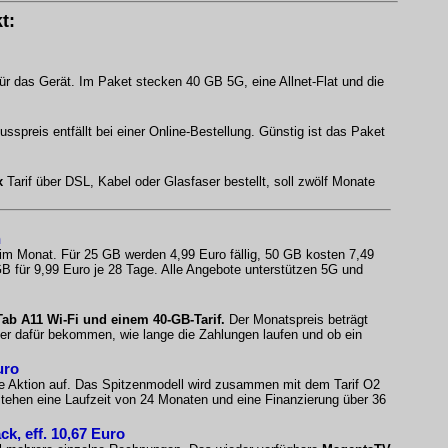
t:
ür das Gerät. Im Paket stecken 40 GB 5G, eine Allnet-Flat und die
spreis entfällt bei einer Online-Bestellung. Günstig ist das Paket
x
Tarif über DSL, Kabel oder Glasfaser bestellt, soll zwölf Monate
n
 im Monat. Für 25 GB werden 4,99 Euro fällig, 50 GB kosten 7,49
B für 9,99 Euro je 28 Tage. Alle Angebote unterstützen 5G und
b A11 Wi-Fi und einem 40-GB-Tarif.
Der Monatspreis beträgt
fer dafür bekommen, wie lange die Zahlungen laufen und ob ein
uro
e Aktion auf. Das Spitzenmodell wird zusammen mit dem Tarif O2
ehen eine Laufzeit von 24 Monaten und eine Finanzierung über 36
, eff. 10,67 Euro