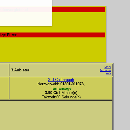
ndenvergleiche!
ige Filter:
Mehr
3.Anbieter
Anbieter
---->
3 U Callthrough
Netzvorwahl:
01801-011078,
Tarifansage
3.90 Ct
/1 Minute(n)
Taktzeit:60 Sekunde(n)