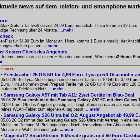
ktuelle News auf dem Telefon- und Smartphone Mark
Euro
aMarktSaturn Tarifwelt derzeit 24,99 Euro monatlich. Hinzu kommen 19 Euro f
ändige Rechnung über 24 Monate.
...mehr
scheck
-Flat für 34,99 Euro im Monat an. Hinzu kommt 1 Euro einmalig, der Anschlus
tzungsverhalten passen.
...mehr
Der Kosten Check des Angebots
r Internetanschluss mit einem E-Scooter kombiniert. Wer einen
o2 Home Fle
hr
05.08.26:
•
Preiskracher 25 GB 5G für 4,99 Euro: Lyca greift Discounter a
05.08.26 Bei Lyca Mobile beginnen die neuen Tarife mit 10 GB für 3,99 Euro
Euro. Hinzu kommen zwei
Prepaid Tarife
mit 32 GB für 4,49 Euro und 120 G
laufen im Telefónica-Netz.
...mehr
•
Samsung Galaxy A57 mit Tab A11: Zwei Geräte im Blau-Deal
05.08.26
Blau kombiniert das Samsung Galaxy A57 5G mit dem Galaxy Ta
23,99 Euro. Ob das Angebot günstig ist, hängt allerdings davon ab, was Käu
reines WLAN-Tablet zum eigenen Alltag passt.
...mehr
•
Samsung Galaxy S26 Ultra bei O2: August Angebot ab 49,99 E
05.08.26 O2 nimmt das
Samsung Galaxy S26 Ultra mit Vertrag
in eine neu
Mobile on Demand M Plus angeboten. Nach den vorliegenden Aktionsdaten st
Monate zur Wahl. Die niedrigste
...mehr
•
MagentaTV SmartStream: 6 Monate gratis und 50 Euro Cashback