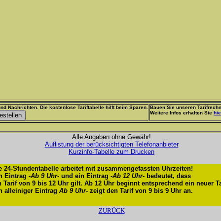
nd Nachrichten. Die kostenlose Tariftabelle hilft beim Sparen.
Bauen Sie unseren Tarifrechn
Weitere Infos erhalten Sie
hie
Alle Angaben ohne Gewähr!
Auflistung der berücksichtigten Telefonanbieter
Kurzinfo-Tabelle zum Drucken
e 24-Stundentabelle arbeitet mit zusammengefassten Uhrzeiten!
n Eintrag -
Ab 9 Uhr
- und ein Eintrag -
Ab 12 Uhr
- bedeutet, dass
n Tarif von 9 bis 12 Uhr gilt. Ab 12 Uhr beginnt entsprechend ein neuer Ta
n alleiniger Eintrag
Ab 9 Uhr
- zeigt den Tarif von 9 bis 9 Uhr an.
ZURÜCK