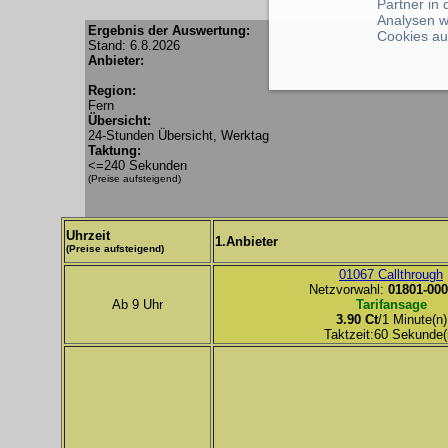
Partner in
Analysen w
Ergebnis der Auswertung:
Cookies au
Stand: 6.8.2026
Anbieter:
Region:
Fern
Übersicht:
24-Stunden Übersicht, Werktag
Taktung:
<=240 Sekunden
(Preise aufsteigend)
Uhrzeit
1.Anbieter
(Preise aufsteigend)
01067 Callthrough
Netzvorwahl:
01801-000
Ab 9 Uhr
Tarifansage
3.90 Ct
/1 Minute(n)
Taktzeit:60 Sekunde(