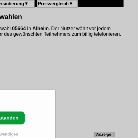
ersicherung
▼
Preisvergleich
▼
rwahlen
orwahl
05664
in
Alheim
. Der Nutzer wählt vor jedem
 des gewünschten Teilnehmers zum billig telefonieren.
rstanden
twendigen