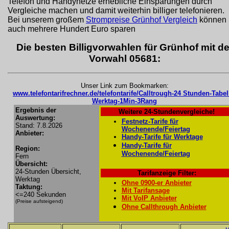
Telefon und Handynetze erhebliche Einsparungen durch
Vergleiche machen und damit weiterhin billiger telefonieren.
Bei unserem großem
Strompreise Grünhof Vergleich
können 
auch mehrere Hundert Euro sparen
Die besten Billigvorwahlen für Grünhof mit de
Vorwahl 05681:
Unser Link zum Bookmarken:
www.telefontarifrechner.de/telefontarife/Calltrough-24 Stunden-Tabel
Werktag-1Min-3Rang
Ergebnis der
Weitere 24-Stundenvergleiche!
Auswertung:
Festnetz-Tarife für
Stand: 7.8.2026
Wochenende/Feiertag
Anbieter:
Handy-Tarife für Werktage
Handy-Tarife für
Region:
Wochenende/Feiertag
Fern
Übersicht:
24-Stunden Übersicht,
Tarifanzeige Filter:
Werktag
Ohne 0900-er Anbieter
Taktung:
Mit Tarifansage
<=240 Sekunden
Mit VoIP Anbieter
(Preise aufsteigend)
Ohne Callthrough Anbieter