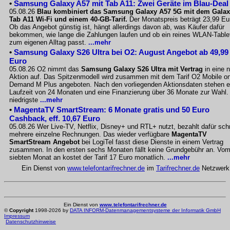
•
Samsung Galaxy A57 mit Tab A11: Zwei Geräte im Blau-Deal
05.08.26
Blau kombiniert das Samsung Galaxy A57 5G mit dem Gala
Tab A11 Wi-Fi und einem 40-GB-Tarif.
Der Monatspreis beträgt 23,99 Eu
Ob das Angebot günstig ist, hängt allerdings davon ab, was Käufer dafür
bekommen, wie lange die Zahlungen laufen und ob ein reines WLAN-Table
zum eigenen Alltag passt.
...mehr
•
Samsung Galaxy S26 Ultra bei O2: August Angebot ab 49,99
Euro
05.08.26 O2 nimmt das
Samsung Galaxy S26 Ultra mit Vertrag
in eine 
Aktion auf. Das Spitzenmodell wird zusammen mit dem Tarif O2 Mobile o
Demand M Plus angeboten. Nach den vorliegenden Aktionsdaten stehen e
Laufzeit von 24 Monaten und eine Finanzierung über 36 Monate zur Wahl.
niedrigste
...mehr
•
MagentaTV SmartStream: 6 Monate gratis und 50 Euro
Cashback, eff. 10,67 Euro
05.08.26 Wer Live-TV, Netflix, Disney+ und RTL+ nutzt, bezahlt dafür sch
mehrere einzelne Rechnungen. Das wieder verfügbare
MagentaTV
SmartStream Angebot
bei LogiTel fasst diese Dienste in einem Vertrag
zusammen. In den ersten sechs Monaten fällt keine Grundgebühr an. Vo
siebten Monat an kostet der Tarif 17 Euro monatlich.
...mehr
Ein Dienst von
www.telefontarifrechner.de
im
Tarifrechner.de
Netzwerk
Ein Dienst von
www.telefontarifrechner.de
©
Copyright
1998-2026 by
DATA INFORM-Datenmanagementsysteme der Informatik GmbH
Impressum
Datenschutzhinweise