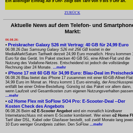
Ein alleiniger Eintrag
Ab 9 Uhr
- zeigt den Tarif von 9 bis 9 Uhr an.
ZURÜCK
Aktuelle News auf dem Telefon- und Smartphon
Markt:
06.08.26:
•
Preiskracher Galaxy S26 mit Vertrag: 40 GB für 24,99 Euro
06.08.26
Das Samsung Galaxy S26 mit 256 GB
kostet in der
MediaMarktSaturn Tarifwelt derzeit 24,99 Euro monatlich. Hinzu kommen 
Euro für das Gerät. Im Paket stecken 40 GB 5G, eine Allnet-Flat und die
Nutzung des Vodafone-Netzes. Entscheidend ist jedoch die vollständige
Rechnung über 24 Monate.
...mehr
•
iPhone 17 mit 60 GB für 34,99 Euro: Blau-Deal im Preischec
06.08.26 Blau bietet das iPhone 17 zusammen mit einer 60-GB-Allnet-Flat
34,99 Euro im Monat an. Hinzu kommt 1 Euro einmalig, der Anschlussprei
entfällt bei einer Online-Bestellung. Günstig ist das Paket vor allem dann,
wenn Laufzeit und Gesamtkosten zum eigenen Nutzungsverhalten passen
...mehr
•
o2 Home Flex mit SoFlow SO4 Pro: E-Scooter-Deal --Der
Kosten Check des Angebots
06.08.26 Beim
o2 E-Scooter Angebot
wird ein monatlich kündbarer
Internetanschluss mit einem E-Scooter kombiniert. Wer einen
o2 Home F
Tarif über DSL, Kabel oder Glasfaser bestellt, soll zwölf Monate lang jewei
10 Euro weniger Grundpreis zahlen. Den SoFlow
...mehr