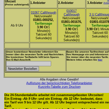
M
Uhrzeit
1.Anbieter
2.Anbieter
3.Anbieter
Anbi
(Preise aufsteigend)
010017
01067 Callthrough
Callthrough
3 U Callthrou
Netzvorwahl:
Netzvorwahl:
Netzvorwahl
01801-000252,
01801-001676,
01801-011078
Tarifansage
Ab 9 Uhr
Tarifansage
Tarifansage
3.90 Ct
/1
3.90 Ct
/1
3.90 Ct
/1 Minut
Minute(n)
Minute(n)
Taktzeit:60
Taktzeit:60
Taktzeit:60
Sekunde(n)
Sekunde(n)
Sekunde(n)
Unser kostenloser Newsletter informiert Sie
Bauen Sie unseren Tarifrechner auf
immer über die neuesten Tarife und Nachrichten.
Ihre Homepage ein und Informieren
Die kostenlose Tariftabelle hilft beim Sparen.
Sie immer über die neuesten Tarife.
Ihre E-Mail-Anschrift:
Weitere Infos erhalten Sie
hier
Alle Angaben ohne Gewähr!
Auflistung der berücksichtigten Telefonanbieter
Kurzinfo-Tabelle zum Drucken
Die 24-Stundentabelle arbeitet mit zusammengefassten Uhrzeiten!
Ein Eintrag -
Ab 9 Uhr
- und ein Eintrag -
Ab 12 Uhr
- bedeutet, dass
ein Tarif von 9 bis 12 Uhr gilt. Ab 12 Uhr beginnt entsprechend ein n
Tarif.