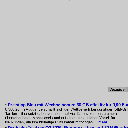
•
Preistipp Blau mit Wechselbonus: 60 GB effektiv für 9,99 Eu
07.08.26 Im August verschärft sich der Wettbewerb bei günstigen
SIM-Onl
Tarifen
. Blau setzt dabei vor allem auf viel Datenvolumen zu einem
überschaubaren Monatspreis und auf einen zusätzlichen Vorteil für
Neukunden, die ihre bisherige Rufnummer mitbringen.
...mehr
•
Deutsche Telekom Q2 2026: Prognose steigt auf 20 Milliarde