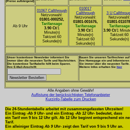
(Preise aufsteigend)
010017
01067 Callthrough
Callthrough
3 U Callthrou
Netzvorwahl:
Netzvorwahl:
Netzvorwahl
01801-000252,
01801-001676,
01801-011078
Tarifansage
Ab 9 Uhr
Tarifansage
Tarifansage
3.90 Ct
/1
3.90 Ct
/1
3.90 Ct
/1 Minut
Minute(n)
Minute(n)
Taktzeit:60
Taktzeit:60
Taktzeit:60
Sekunde(n)
Sekunde(n)
Sekunde(n)
Unser kostenloser Newsletter informiert Sie
Bauen Sie unseren Tarifrechner auf
immer über die neuesten Tarife und Nachrichten.
Ihre Homepage ein und Informieren
Die kostenlose Tariftabelle hilft beim Sparen.
Sie immer über die neuesten Tarife.
Ihre E-Mail-Anschrift:
Weitere Infos erhalten Sie
hier
Alle Angaben ohne Gewähr!
Auflistung der berücksichtigten Telefonanbieter
Kurzinfo-Tabelle zum Drucken
Die 24-Stundentabelle arbeitet mit zusammengefassten Uhrzeiten!
Ein Eintrag -
Ab 9 Uhr
- und ein Eintrag -
Ab 12 Uhr
- bedeutet, dass
ein Tarif von 9 bis 12 Uhr gilt. Ab 12 Uhr beginnt entsprechend ein n
Tarif.
Ein alleiniger Eintrag
Ab 9 Uhr
- zeigt den Tarif von 9 bis 9 Uhr an.