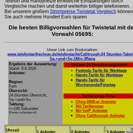
Telefon und Handynetze erhebliche Einsparungen durch
Vergleiche machen und damit weiterhin billiger telefonieren.
Bei unserem großem
Strompreise Twistetal Vergleich
könne
Sie auch mehrere Hundert Euro sparen
Die besten Billigvorwahlen für Twistetal mit d
Vorwahl 05695:
Unser Link zum Bookmarken:
www.telefontarifrechner.de/telefontarife/Calltrough-24 Stunden-Tabel
Sa.+und+So-1Min-3Rang
Ergebnis der Auswertung:
Weitere 24-Stundenvergleiche!
Stand: 8.8.2026
Festnetz-Tarife für Werktage
Anbieter:
Handy-Tarife für Werktage
Handy-Tarife für
Region:
Wochenende/Feiertag
Fern
Übersicht:
24-Stunden Übersicht,
Tarifanzeige Filter:
Sa.+und+So
Ohne 0900-er Anbieter
Taktung:
Mit Tarifansage
<=240 Sekunden
Mit VoIP Anbieter
(Preise aufsteigend)
Ohne Callthrough Anbieter
M
Uhrzeit
1.Anbieter
2.Anbieter
3.Anbieter
Anbi