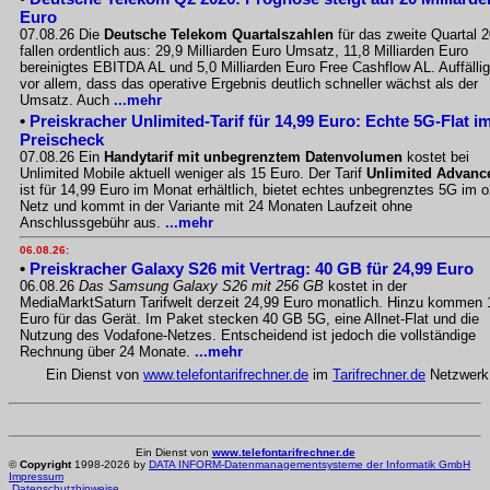
Euro
07.08.26 Die
Deutsche Telekom Quartalszahlen
für das zweite Quartal 
fallen ordentlich aus: 29,9 Milliarden Euro Umsatz, 11,8 Milliarden Euro
bereinigtes EBITDA AL und 5,0 Milliarden Euro Free Cashflow AL. Auffällig
vor allem, dass das operative Ergebnis deutlich schneller wächst als der
Umsatz. Auch
...mehr
•
Preiskracher Unlimited-Tarif für 14,99 Euro: Echte 5G-Flat i
Preischeck
07.08.26 Ein
Handytarif mit unbegrenztem Datenvolumen
kostet bei
Unlimited Mobile aktuell weniger als 15 Euro. Der Tarif
Unlimited Advanc
ist für 14,99 Euro im Monat erhältlich, bietet echtes unbegrenztes 5G im o
Netz und kommt in der Variante mit 24 Monaten Laufzeit ohne
Anschlussgebühr aus.
...mehr
06.08.26:
•
Preiskracher Galaxy S26 mit Vertrag: 40 GB für 24,99 Euro
06.08.26
Das Samsung Galaxy S26 mit 256 GB
kostet in der
MediaMarktSaturn Tarifwelt derzeit 24,99 Euro monatlich. Hinzu kommen 
Euro für das Gerät. Im Paket stecken 40 GB 5G, eine Allnet-Flat und die
Nutzung des Vodafone-Netzes. Entscheidend ist jedoch die vollständige
Rechnung über 24 Monate.
...mehr
Ein Dienst von
www.telefontarifrechner.de
im
Tarifrechner.de
Netzwerk
Ein Dienst von
www.telefontarifrechner.de
©
Copyright
1998-2026 by
DATA INFORM-Datenmanagementsysteme der Informatik GmbH
Impressum
Datenschutzhinweise