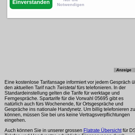
Einverstanden
Notwendigen
Eine kostenlose Tarifansage informiert vor jedem Gespräch ü
den aktuellen Tarif nach
Twistetal
fürs telefonieren. In der
Standardeinstellung gelten die Tarife für werktage und
Ferngespräche. Spartarife für die Vorwahl 05695 gibt es
natürlich auch fürs Wochenende, für Ortsgespräche und
Gespräche ins nationale Handynetz. Um billig telefonieren z
können, müssen Sie bei uns keine Vertragsverpflichtungen
eingehen.
Auch können Sie in unserer grossen
Flatrate Übersicht
für D