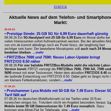
ZURÜCK
Aktuelle News auf dem Telefon- und Smartphon
Markt:
08.08.26:
•
Preistipp Simde: 25 GB 5G für 6,99 Euro dauerhaft günstig
08.08.26 Ein
5G-Handytarif mit 25 GB für 6,99 Euro
im Monat dürfte bei
vielen Interessenten sofort Aufmerksamkeit wecken. Bei der aktuellen Akt
von sim.de kommt allerdings noch ein Punkt hinzu, der langfristig fast
wichtiger sein kann: Der beworbene Monatspreis soll
auch nach 24 Mona
bestehen bleiben
.
...mehr
•
FRITZ!Box 7690 und 7590: Neues Labor-Update bringt
FRITZ!OS 8.50 näher
08.08.26
Für vier beliebte FRITZ!Box-Modelle steht die nächste Labor-
Version bereit:
FRITZ! versorgt die
FRITZ!Box 7690, 7590 AX, 7590 und
5690
erneut mit einer Testversion. Hinter dem aktuellen
FRITZ!OS 8.40
st
die laufende Entwicklung von FRITZ!OS 8.50. Dabei geht es längst nicht 
um kleinere Fehlerkorrekturen, sondern
...mehr
07.08.26:
•
Preishammer Lyca Mobile mit 50 GB für 7,49 Euro: Dieser 5
Tarif fällt auf
07.08.26 Im deutschen Mobilfunkmarkt ist bei Tarifen unter 10 Euro
inzwischen einiges los. Trotzdem sticht ein Angebot besonders heraus:
L
Mobile bietet 50 GB Datenvolumen für 7,49 Euro monatlich
. Dazu
kommen eine Allnet-Flat für Telefonate, eine
...mehr