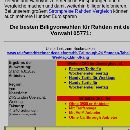
Telefon und Handynetze erhebliche Einsparungen durch
Vergleiche machen und damit weiterhin billiger telefonieren.
Bei unserem großem
Strompreise Rahden Vergleich
können 
auch mehrere Hundert Euro sparen
Die besten Billigvorwahlen für Rahden mit de
Vorwahl 05771:
Unser Link zum Bookmarken:
www.telefontarifrechner.de/telefontarife/Calltrough-24 Stunden-Tabel
Werktag-1Min-3Rang
Ergebnis der
Weitere 24-Stundenvergleiche!
Auswertung:
Festnetz-Tarife für
Stand: 6.8.2026
Wochenende/Feiertag
Anbieter:
Handy-Tarife für Werktage
Handy-Tarife für
Region:
Wochenende/Feiertag
Fern
Übersicht:
24-Stunden Übersicht,
Tarifanzeige Filter:
Werktag
Ohne 0900-er Anbieter
Taktung:
Mit Tarifansage
<=240 Sekunden
Mit VoIP Anbieter
(Preise aufsteigend)
Ohne Callthrough Anbieter