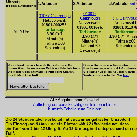
M
Uhrzeit
1.Anbieter
2.Anbieter
3.Anbieter
Anbi
(Preise aufsteigend)
010017
01067 Callthrough
Callthrough
3 U Callthrou
Netzvorwahl:
Netzvorwahl:
Netzvorwahl
01801-000252,
01801-001676,
01801-011078
Tarifansage
Ab 9 Uhr
Tarifansage
Tarifansage
3.90 Ct
/1
3.90 Ct
/1
3.90 Ct
/1 Minut
Minute(n)
Minute(n)
Taktzeit:60
Taktzeit:60
Taktzeit:60
Sekunde(n)
Sekunde(n)
Sekunde(n)
Unser kostenloser Newsletter informiert Sie
Bauen Sie unseren Tarifrechner auf
immer über die neuesten Tarife und Nachrichten.
Ihre Homepage ein und Informieren
Die kostenlose Tariftabelle hilft beim Sparen.
Sie immer über die neuesten Tarife.
Ihre E-Mail-Anschrift:
Weitere Infos erhalten Sie
hier
Alle Angaben ohne Gewähr!
Auflistung der berücksichtigten Telefonanbieter
Kurzinfo-Tabelle zum Drucken
Die 24-Stundentabelle arbeitet mit zusammengefassten Uhrzeiten!
Ein Eintrag -
Ab 9 Uhr
- und ein Eintrag -
Ab 12 Uhr
- bedeutet, dass
ein Tarif von 9 bis 12 Uhr gilt. Ab 12 Uhr beginnt entsprechend ein n
Tarif.