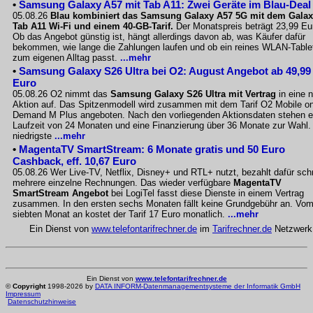
•
Samsung Galaxy A57 mit Tab A11: Zwei Geräte im Blau-Deal
05.08.26
Blau kombiniert das Samsung Galaxy A57 5G mit dem Gala
Tab A11 Wi-Fi und einem 40-GB-Tarif.
Der Monatspreis beträgt 23,99 Eu
Ob das Angebot günstig ist, hängt allerdings davon ab, was Käufer dafür
bekommen, wie lange die Zahlungen laufen und ob ein reines WLAN-Table
zum eigenen Alltag passt.
...mehr
•
Samsung Galaxy S26 Ultra bei O2: August Angebot ab 49,99
Euro
05.08.26 O2 nimmt das
Samsung Galaxy S26 Ultra mit Vertrag
in eine 
Aktion auf. Das Spitzenmodell wird zusammen mit dem Tarif O2 Mobile o
Demand M Plus angeboten. Nach den vorliegenden Aktionsdaten stehen e
Laufzeit von 24 Monaten und eine Finanzierung über 36 Monate zur Wahl.
niedrigste
...mehr
•
MagentaTV SmartStream: 6 Monate gratis und 50 Euro
Cashback, eff. 10,67 Euro
05.08.26 Wer Live-TV, Netflix, Disney+ und RTL+ nutzt, bezahlt dafür sch
mehrere einzelne Rechnungen. Das wieder verfügbare
MagentaTV
SmartStream Angebot
bei LogiTel fasst diese Dienste in einem Vertrag
zusammen. In den ersten sechs Monaten fällt keine Grundgebühr an. Vo
siebten Monat an kostet der Tarif 17 Euro monatlich.
...mehr
Ein Dienst von
www.telefontarifrechner.de
im
Tarifrechner.de
Netzwerk
Ein Dienst von
www.telefontarifrechner.de
©
Copyright
1998-2026 by
DATA INFORM-Datenmanagementsysteme der Informatik GmbH
Impressum
Datenschutzhinweise