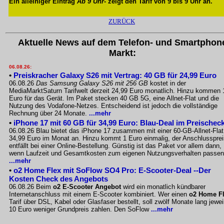
Ein alleiniger Eintrag
Ab 9 Uhr
- zeigt den Tarif von 9 bis 9 Uhr an.
ZURÜCK
Aktuelle News auf dem Telefon- und Smartphon
Markt:
06.08.26:
•
Preiskracher Galaxy S26 mit Vertrag: 40 GB für 24,99 Euro
06.08.26
Das Samsung Galaxy S26 mit 256 GB
kostet in der
MediaMarktSaturn Tarifwelt derzeit 24,99 Euro monatlich. Hinzu kommen 
Euro für das Gerät. Im Paket stecken 40 GB 5G, eine Allnet-Flat und die
Nutzung des Vodafone-Netzes. Entscheidend ist jedoch die vollständige
Rechnung über 24 Monate.
...mehr
•
iPhone 17 mit 60 GB für 34,99 Euro: Blau-Deal im Preischec
06.08.26 Blau bietet das iPhone 17 zusammen mit einer 60-GB-Allnet-Flat
34,99 Euro im Monat an. Hinzu kommt 1 Euro einmalig, der Anschlussprei
entfällt bei einer Online-Bestellung. Günstig ist das Paket vor allem dann,
wenn Laufzeit und Gesamtkosten zum eigenen Nutzungsverhalten passen
...mehr
•
o2 Home Flex mit SoFlow SO4 Pro: E-Scooter-Deal --Der
Kosten Check des Angebots
06.08.26 Beim
o2 E-Scooter Angebot
wird ein monatlich kündbarer
Internetanschluss mit einem E-Scooter kombiniert. Wer einen
o2 Home F
Tarif über DSL, Kabel oder Glasfaser bestellt, soll zwölf Monate lang jewei
10 Euro weniger Grundpreis zahlen. Den SoFlow
...mehr