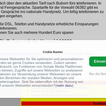
äch über den aktuellen Tarif nach
Buborn
fürs telefonieren. In
und Ferngespräche. Spartarife für die Vorwahl 06382 gibt es
 Gespräche ins nationale Handynetz. Um billig telefonieren zu
ngen eingehen.
für DSL, Telefon und Handynetze erhebliche Einsparungen
lefonieren.
nen Sie auch mehrere Hundert Euro sparen
 für Buborn mit der Vorwahl 06382:
Cookie Banner
/telefontarife/Calltrough-24 Stunden-Tabelle-Werktag-1Min-3Rang
unsere Webseiten für Sie optimieren und personalisieren
Einve
rden wir gerne Cookies verwenden. Zudem werden
braucht, um Funktionen von Soziale Media Plattformen
u können, Zugriffe auf unsere Webseiten zu analysieren
ationen zur Verwendung unserer Webseiten an unsere
Nur die No
 den Bereichen der sozialen Medien, Anzeigen und
eiterzugeben. Sind Sie widerruflich mit der Nutzung von
Weitere 24-Stu
f unseren Webseiten einverstanden?(
mehr dazu
)
Festnetz-Tarife für Wochenende/Feiertag
Handy-Tarife für Werktage
Handy-Tarife für Wochenende/Feiertag
Tarifanze