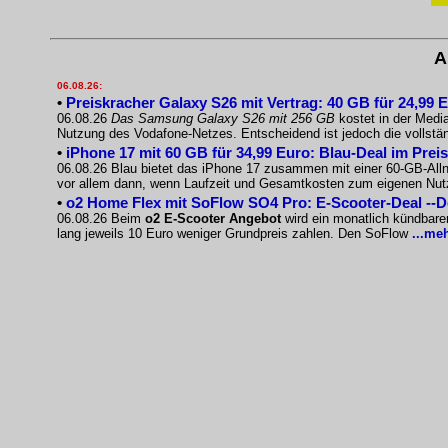
A
06.08.26:
•
Preiskracher Galaxy S26 mit Vertrag: 40 GB für 24,99 
06.08.26
Das Samsung Galaxy S26 mit 256 GB
kostet in der Medi
Nutzung des Vodafone-Netzes. Entscheidend ist jedoch die vollst
•
iPhone 17 mit 60 GB für 34,99 Euro: Blau-Deal im Prei
06.08.26 Blau bietet das iPhone 17 zusammen mit einer 60-GB-Allnet
vor allem dann, wenn Laufzeit und Gesamtkosten zum eigenen Nu
•
o2 Home Flex mit SoFlow SO4 Pro: E-Scooter-Deal --
06.08.26 Beim
o2 E-Scooter Angebot
wird ein monatlich kündbare
lang jeweils 10 Euro weniger Grundpreis zahlen. Den SoFlow
...me