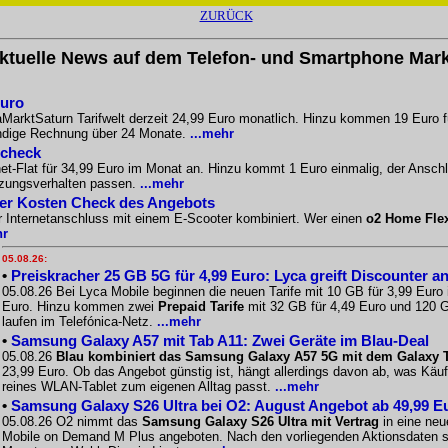
ZURÜCK
ktuelle News auf dem Telefon- und Smartphone Mark
Euro
aMarktSaturn Tarifwelt derzeit 24,99 Euro monatlich. Hinzu kommen 19 Euro f
ändige Rechnung über 24 Monate.
...mehr
scheck
-Flat für 34,99 Euro im Monat an. Hinzu kommt 1 Euro einmalig, der Anschlus
tzungsverhalten passen.
...mehr
Der Kosten Check des Angebots
r Internetanschluss mit einem E-Scooter kombiniert. Wer einen
o2 Home Fle
hr
05.08.26:
•
Preiskracher 25 GB 5G für 4,99 Euro: Lyca greift Discounter a
05.08.26 Bei Lyca Mobile beginnen die neuen Tarife mit 10 GB für 3,99 Euro
Euro. Hinzu kommen zwei
Prepaid Tarife
mit 32 GB für 4,49 Euro und 120 G
laufen im Telefónica-Netz.
...mehr
•
Samsung Galaxy A57 mit Tab A11: Zwei Geräte im Blau-Deal
05.08.26
Blau kombiniert das Samsung Galaxy A57 5G mit dem Galaxy Ta
23,99 Euro. Ob das Angebot günstig ist, hängt allerdings davon ab, was Käu
reines WLAN-Tablet zum eigenen Alltag passt.
...mehr
•
Samsung Galaxy S26 Ultra bei O2: August Angebot ab 49,99 E
05.08.26 O2 nimmt das
Samsung Galaxy S26 Ultra mit Vertrag
in eine neu
Mobile on Demand M Plus angeboten. Nach den vorliegenden Aktionsdaten st