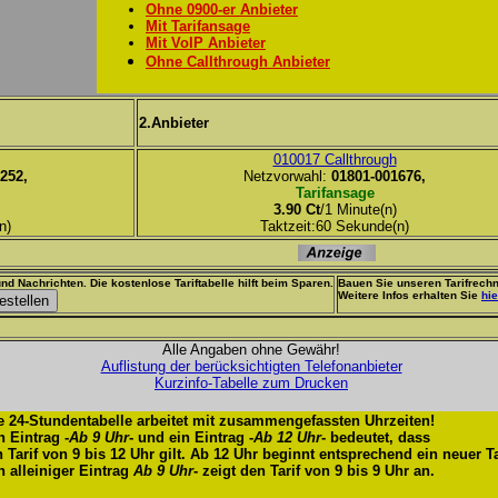
Ohne 0900-er Anbieter
Mit Tarifansage
Mit VoIP Anbieter
Ohne Callthrough Anbieter
2.Anbieter
010017 Callthrough
252,
Netzvorwahl:
01801-001676,
Tarifansage
3.90 Ct
/1 Minute(n)
n)
Taktzeit:60 Sekunde(n)
nd Nachrichten. Die kostenlose Tariftabelle hilft beim Sparen.
Bauen Sie unseren Tarifrechn
Weitere Infos erhalten Sie
hie
Alle Angaben ohne Gewähr!
Auflistung der berücksichtigten Telefonanbieter
Kurzinfo-Tabelle zum Drucken
e 24-Stundentabelle arbeitet mit zusammengefassten Uhrzeiten!
n Eintrag -
Ab 9 Uhr
- und ein Eintrag -
Ab 12 Uhr
- bedeutet, dass
n Tarif von 9 bis 12 Uhr gilt. Ab 12 Uhr beginnt entsprechend ein neuer Ta
n alleiniger Eintrag
Ab 9 Uhr
- zeigt den Tarif von 9 bis 9 Uhr an.