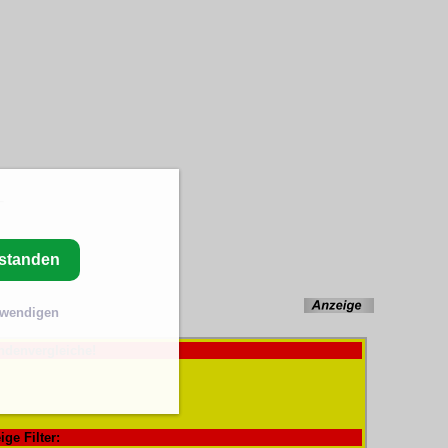
rstanden
twendigen
ndenvergleiche!
ige Filter: