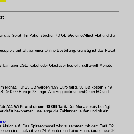
t:
ür das Gerät. Im Paket stecken 40 GB 5G, eine Allnet-Flat und die
spreis entfällt bei einer Online-Bestellung. Günstig ist das Paket
x
Tarif über DSL, Kabel oder Glasfaser bestellt, soll zwölf Monate
n
 im Monat. Für 25 GB werden 4,99 Euro fällig, 50 GB kosten 7,49
B für 9,99 Euro je 28 Tage. Alle Angebote unterstützen 5G und
b A11 Wi-Fi und einem 40-GB-Tarif.
Der Monatspreis beträgt
fer dafür bekommen, wie lange die Zahlungen laufen und ob ein
uro
e Aktion auf. Das Spitzenmodell wird zusammen mit dem Tarif O2
ehen eine Laufzeit von 24 Monaten und eine Finanzierung über 36