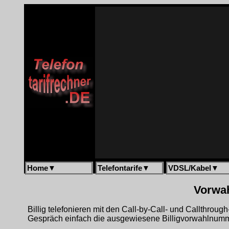
Home
▼
Telefontarife
▼
VDSL/Kabel
▼
Vorwah
Billig telefonieren mit den Call-by-Call- und Callthrou
Gespräch einfach die ausgewiesene Billigvorwahlnumme