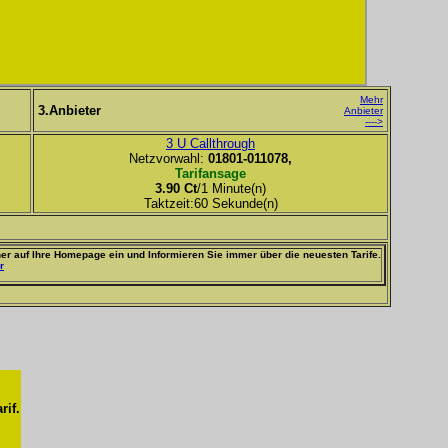
Mehr
3.Anbieter
Anbieter
---->
3 U Callthrough
Netzvorwahl:
01801-011078,
Tarifansage
3.90 Ct
/1 Minute(n)
Taktzeit:60 Sekunde(n)
er auf Ihre Homepage ein und Informieren Sie immer über die neuesten Tarife.
r
rif.