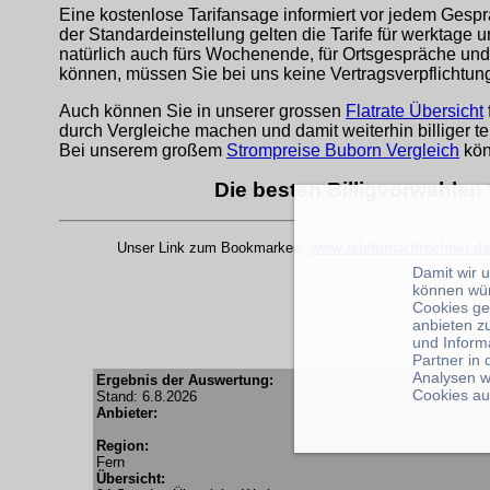
Eine kostenlose Tarifansage informiert vor jedem Gespr
der Standardeinstellung gelten die Tarife für werktage 
natürlich auch fürs Wochenende, für Ortsgespräche und
können, müssen Sie bei uns keine Vertragsverpflichtu
Auch können Sie in unserer grossen
Flatrate Übersicht
durch Vergleiche machen und damit weiterhin billiger te
Bei unserem großem
Strompreise Buborn Vergleich
kön
Die besten Billigvorwahlen
Unser Link zum Bookmarken:
www.telefontarifrechner.de
Damit wir 
können wü
Cookies ge
anbieten z
und Inform
Partner in
Analysen w
Ergebnis der Auswertung:
Cookies au
Stand: 6.8.2026
Anbieter:
Region:
Fern
Übersicht: