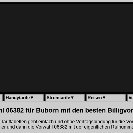
Handytarife
▼
Stromtarife
▼
Reisen
▼
V
l 06382 für Buborn mit den besten Billigvo
gh-Tariftabellen geht einfach und ohne Vertragsbindung für die V
r und dann die Vorwahl 06382 mit der eigentlichen Rufnummer