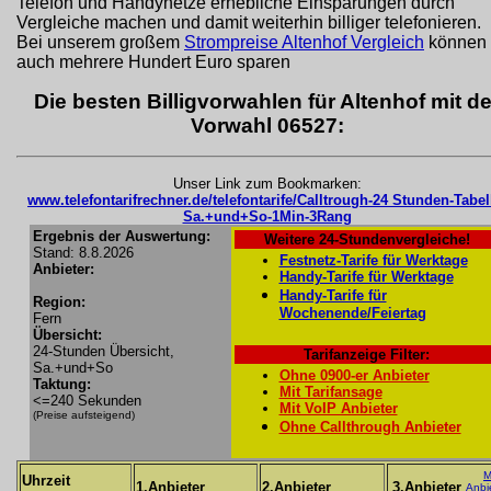
Telefon und Handynetze erhebliche Einsparungen durch
Vergleiche machen und damit weiterhin billiger telefonieren.
Bei unserem großem
Strompreise Altenhof Vergleich
können 
auch mehrere Hundert Euro sparen
Die besten Billigvorwahlen für Altenhof mit de
Vorwahl 06527:
Unser Link zum Bookmarken:
www.telefontarifrechner.de/telefontarife/Calltrough-24 Stunden-Tabel
Sa.+und+So-1Min-3Rang
Ergebnis der Auswertung:
Weitere 24-Stundenvergleiche!
Stand: 8.8.2026
Festnetz-Tarife für Werktage
Anbieter:
Handy-Tarife für Werktage
Handy-Tarife für
Region:
Wochenende/Feiertag
Fern
Übersicht:
24-Stunden Übersicht,
Tarifanzeige Filter:
Sa.+und+So
Ohne 0900-er Anbieter
Taktung:
Mit Tarifansage
<=240 Sekunden
Mit VoIP Anbieter
(Preise aufsteigend)
Ohne Callthrough Anbieter
M
Uhrzeit
1.Anbieter
2.Anbieter
3.Anbieter
Anbi