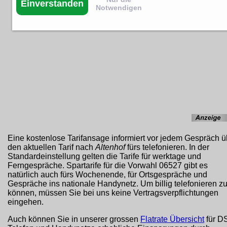
Einverstanden
Notwendigen
Eine kostenlose Tarifansage informiert vor jedem Gespräch ü
den aktuellen Tarif nach
Altenhof
fürs telefonieren. In der
Standardeinstellung gelten die Tarife für werktage und
Ferngespräche. Spartarife für die Vorwahl 06527 gibt es
natürlich auch fürs Wochenende, für Ortsgespräche und
Gespräche ins nationale Handynetz. Um billig telefonieren z
können, müssen Sie bei uns keine Vertragsverpflichtungen
eingehen.
Auch können Sie in unserer grossen
Flatrate Übersicht
für D