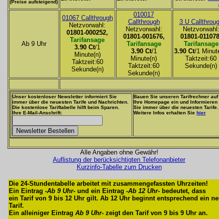
(Preise aufsteigend)
010017
01067 Callthrough
Callthrough
3 U Callthrou
Netzvorwahl:
Netzvorwahl:
Netzvorwahl
01801-000252,
01801-001676,
01801-011078
Tarifansage
Ab 9 Uhr
Tarifansage
Tarifansage
3.90 Ct
/1
3.90 Ct
/1
3.90 Ct
/1 Minut
Minute(n)
Minute(n)
Taktzeit:60
Taktzeit:60
Taktzeit:60
Sekunde(n)
Sekunde(n)
Sekunde(n)
Unser kostenloser Newsletter informiert Sie
Bauen Sie unseren Tarifrechner auf
immer über die neuesten Tarife und Nachrichten.
Ihre Homepage ein und Informieren
Die kostenlose Tariftabelle hilft beim Sparen.
Sie immer über die neuesten Tarife.
Ihre E-Mail-Anschrift:
Weitere Infos erhalten Sie
hier
Alle Angaben ohne Gewähr!
Auflistung der berücksichtigten Telefonanbieter
Kurzinfo-Tabelle zum Drucken
Die 24-Stundentabelle arbeitet mit zusammengefassten Uhrzeiten!
Ein Eintrag -
Ab 9 Uhr
- und ein Eintrag -
Ab 12 Uhr
- bedeutet, dass
ein Tarif von 9 bis 12 Uhr gilt. Ab 12 Uhr beginnt entsprechend ein n
Tarif.
Ein alleiniger Eintrag
Ab 9 Uhr
- zeigt den Tarif von 9 bis 9 Uhr an.