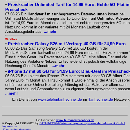
•
Preiskracher Unlimited-Tarif für 14,99 Euro: Echte 5G-Flat i
Preischeck
07.08.26 Ein
Handytarif mit unbegrenztem Datenvolumen
kostet bei
Unlimited Mobile aktuell weniger als 15 Euro. Der Tarif
Unlimited Advanc
ist für 14,99 Euro im Monat erhältlich, bietet echtes unbegrenztes 5G im o
Netz und kommt in der Variante mit 24 Monaten Laufzeit ohne
Anschlussgebühr aus.
...mehr
06.08.26:
•
Preiskracher Galaxy S26 mit Vertrag: 40 GB für 24,99 Euro
06.08.26
Das Samsung Galaxy S26 mit 256 GB
kostet in der
MediaMarktSaturn Tarifwelt derzeit 24,99 Euro monatlich. Hinzu kommen 
Euro für das Gerät. Im Paket stecken 40 GB 5G, eine Allnet-Flat und die
Nutzung des Vodafone-Netzes. Entscheidend ist jedoch die vollständige
Rechnung über 24 Monate.
...mehr
•
iPhone 17 mit 60 GB für 34,99 Euro: Blau-Deal im Preischec
06.08.26 Blau bietet das iPhone 17 zusammen mit einer 60-GB-Allnet-Flat
34,99 Euro im Monat an. Hinzu kommt 1 Euro einmalig, der Anschlussprei
entfällt bei einer Online-Bestellung. Günstig ist das Paket vor allem dann,
wenn Laufzeit und Gesamtkosten zum eigenen Nutzungsverhalten passen
...mehr
Ein Dienst von
www.telefontarifrechner.de
im
Tarifrechner.de
Netzwerk
Ein Dienst von
www.telefontarifrechner.de
©
Copyright
1998-2026 by
DATA INFORM-Datenmanagementsysteme der Informatik GmbH
Impressum
Datenschutzhinweise