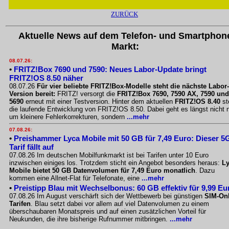
ZURÜCK
Aktuelle News auf dem Telefon- und Smartphon
Markt:
08.07.26:
•
FRITZ!Box 7690 und 7590: Neues Labor-Update bringt
FRITZ!OS 8.50 näher
08.07.26
Für vier beliebte FRITZ!Box-Modelle steht die nächste Labor-
Version bereit:
FRITZ! versorgt die
FRITZ!Box 7690, 7590 AX, 7590 und
5690
erneut mit einer Testversion. Hinter dem aktuellen
FRITZ!OS 8.40
st
die laufende Entwicklung von FRITZ!OS 8.50. Dabei geht es längst nicht 
um kleinere Fehlerkorrekturen, sondern
...mehr
07.08.26:
•
Preishammer Lyca Mobile mit 50 GB für 7,49 Euro: Dieser 5
Tarif fällt auf
07.08.26 Im deutschen Mobilfunkmarkt ist bei Tarifen unter 10 Euro
inzwischen einiges los. Trotzdem sticht ein Angebot besonders heraus:
L
Mobile bietet 50 GB Datenvolumen für 7,49 Euro monatlich
. Dazu
kommen eine Allnet-Flat für Telefonate, eine
...mehr
•
Preistipp Blau mit Wechselbonus: 60 GB effektiv für 9,99 Eu
07.08.26 Im August verschärft sich der Wettbewerb bei günstigen
SIM-Onl
Tarifen
. Blau setzt dabei vor allem auf viel Datenvolumen zu einem
überschaubaren Monatspreis und auf einen zusätzlichen Vorteil für
Neukunden, die ihre bisherige Rufnummer mitbringen.
...mehr