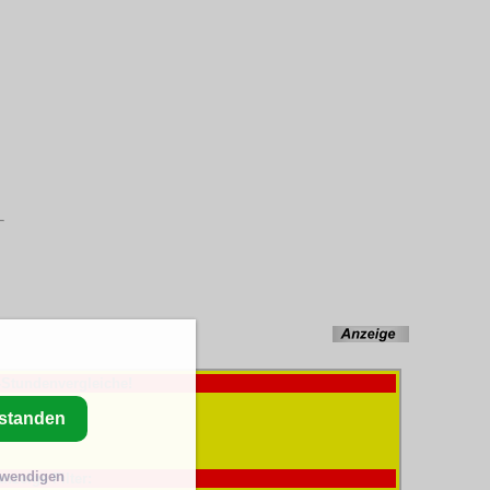
-Stundenvergleiche!
rstanden
twendigen
anzeige Filter: