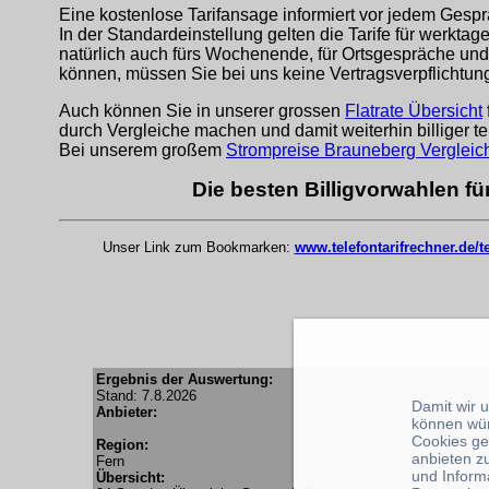
Eine kostenlose Tarifansage informiert vor jedem Gespr
In der Standardeinstellung gelten die Tarife für werkta
natürlich auch fürs Wochenende, für Ortsgespräche und
können, müssen Sie bei uns keine Vertragsverpflichtu
Auch können Sie in unserer grossen
Flatrate Übersicht
durch Vergleiche machen und damit weiterhin billiger te
Bei unserem großem
Strompreise Brauneberg Vergleic
Die besten Billigvorwahlen f
Unser Link zum Bookmarken:
www.telefontarifrechner.de/
Ergebnis der Auswertung:
Stand: 7.8.2026
Damit wir 
Anbieter:
können wü
Cookies ge
Region:
anbieten z
Fern
und Inform
Übersicht: