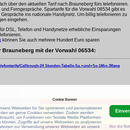
äch über den aktuellen Tarif nach
Brauneberg
fürs telefonieren.
ge und Ferngespräche. Spartarife für die Vorwahl 06534 gibt es
 Gespräche ins nationale Handynetz. Um billig telefonieren zu
ngen eingehen.
für DSL, Telefon und Handynetze erhebliche Einsparungen
lefonieren.
h
können Sie auch mehrere Hundert Euro sparen
ür Brauneberg mit der Vorwahl 06534:
telefontarife/Calltrough-24 Stunden-Tabelle-Sa.+und+So-1Min-3Rang
Cookie Banner
Weitere 24
Festnetz-Tarife für Werktage
unsere Webseiten für Sie optimieren und personalisieren
Einve
Handy-Tarife für Werktage
rden wir gerne Cookies verwenden. Zudem werden
Handy-Tarife für Wochenende/Feiertag
braucht, um Funktionen von Soziale Media Plattformen
u können, Zugriffe auf unsere Webseiten zu analysieren
ationen zur Verwendung unserer Webseiten an unsere
Nur die No
Tarif