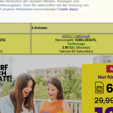
 den Bereichen der sozialen Medien, Anzeigen und
Ohne 0900-er Anbieter
eiterzugeben. Sind Sie widerruflich mit der Nutzung von
Mit Tarifansage
f unseren Webseiten einverstanden?(
mehr dazu
)
Mit VoIP Anbieter
Ohne Callthrough Anbieter
2.Anbieter
010017 Callthrough
252,
Netzvorwahl:
01801-001676,
Tarifansage
3.90 Ct
/1 Minute(n)
n)
Taktzeit:60 Sekunde(n)