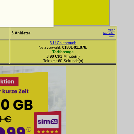
Mehr
3.Anbieter
Anbieter
---->
3 U Callthrough
Netzvorwahl:
01801-011078,
Tarifansage
3.90 Ct
/1 Minute(n)
Taktzeit:60 Sekunde(n)