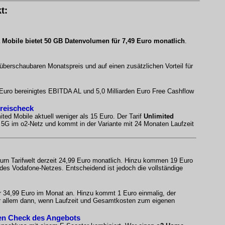
t:
 Mobile bietet 50 GB Datenvolumen für 7,49 Euro monatlich
.
 überschaubaren Monatspreis und auf einen zusätzlichen Vorteil für
n Euro bereinigtes EBITDA AL und 5,0 Milliarden Euro Free Cashflow
Preischeck
ited Mobile aktuell weniger als 15 Euro. Der Tarif
Unlimited
es 5G im o2-Netz und kommt in der Variante mit 24 Monaten Laufzeit
urn Tarifwelt derzeit 24,99 Euro monatlich. Hinzu kommen 19 Euro
 des Vodafone-Netzes. Entscheidend ist jedoch die vollständige
ür 34,99 Euro im Monat an. Hinzu kommt 1 Euro einmalig, der
 vor allem dann, wenn Laufzeit und Gesamtkosten zum eigenen
ten Check des Angebots