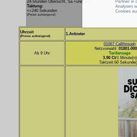
Partner in
24-Stunden Übersicht, Sa.+und+So
Analysen w
Taktung:
<=240 Sekunden
Cookies au
(Preise aufsteigend)
Uhrzeit
1.Anbieter
(Preise aufsteigend)
01067 Callthrough
Netzvorwahl:
01801-000
Ab 9 Uhr
Tarifansage
3.90 Ct
/1 Minute(n)
Taktzeit:60 Sekunde(