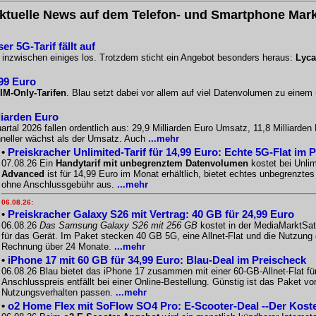
ktuelle News auf dem Telefon- und Smartphone Mark
r 5G-Tarif fällt auf
o inzwischen einiges los. Trotzdem sticht ein Angebot besonders heraus:
Lyca
,99 Euro
IM-Only-Tarifen
. Blau setzt dabei vor allem auf viel Datenvolumen zu einem
liarden Euro
artal 2026 fallen ordentlich aus: 29,9 Milliarden Euro Umsatz, 11,8 Milliarde
chneller wächst als der Umsatz. Auch
...mehr
•
Preiskracher Unlimited-Tarif für 14,99 Euro: Echte 5G-Flat im 
07.08.26 Ein
Handytarif mit unbegrenztem Datenvolumen
kostet bei Unlim
Advanced
ist für 14,99 Euro im Monat erhältlich, bietet echtes unbegrenzt
ohne Anschlussgebühr aus.
...mehr
06.08.26:
•
Preiskracher Galaxy S26 mit Vertrag: 40 GB für 24,99 Euro
06.08.26
Das Samsung Galaxy S26 mit 256 GB
kostet in der MediaMarktSat
für das Gerät. Im Paket stecken 40 GB 5G, eine Allnet-Flat und die Nutzung
Rechnung über 24 Monate.
...mehr
•
iPhone 17 mit 60 GB für 34,99 Euro: Blau-Deal im Preischeck
06.08.26 Blau bietet das iPhone 17 zusammen mit einer 60-GB-Allnet-Flat f
Anschlusspreis entfällt bei einer Online-Bestellung. Günstig ist das Paket
Nutzungsverhalten passen.
...mehr
•
o2 Home Flex mit SoFlow SO4 Pro: E-Scooter-Deal --Der Kos