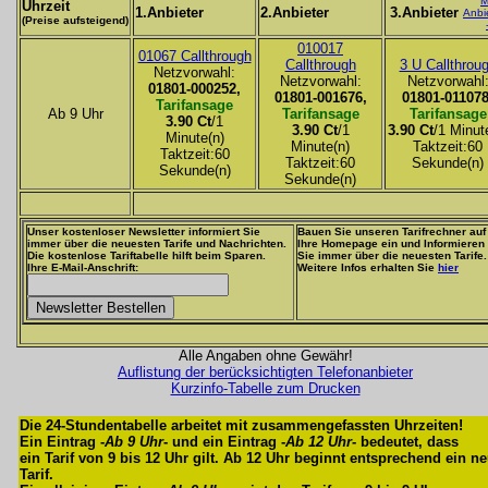
M
Uhrzeit
1.Anbieter
2.Anbieter
3.Anbieter
Anbi
(Preise aufsteigend)
010017
01067 Callthrough
Callthrough
3 U Callthrou
Netzvorwahl:
Netzvorwahl:
Netzvorwahl
01801-000252,
01801-001676,
01801-011078
Tarifansage
Ab 9 Uhr
Tarifansage
Tarifansage
3.90 Ct
/1
3.90 Ct
/1
3.90 Ct
/1 Minut
Minute(n)
Minute(n)
Taktzeit:60
Taktzeit:60
Taktzeit:60
Sekunde(n)
Sekunde(n)
Sekunde(n)
Unser kostenloser Newsletter informiert Sie
Bauen Sie unseren Tarifrechner auf
immer über die neuesten Tarife und Nachrichten.
Ihre Homepage ein und Informieren
Die kostenlose Tariftabelle hilft beim Sparen.
Sie immer über die neuesten Tarife.
Ihre E-Mail-Anschrift:
Weitere Infos erhalten Sie
hier
Alle Angaben ohne Gewähr!
Auflistung der berücksichtigten Telefonanbieter
Kurzinfo-Tabelle zum Drucken
Die 24-Stundentabelle arbeitet mit zusammengefassten Uhrzeiten!
Ein Eintrag -
Ab 9 Uhr
- und ein Eintrag -
Ab 12 Uhr
- bedeutet, dass
ein Tarif von 9 bis 12 Uhr gilt. Ab 12 Uhr beginnt entsprechend ein n
Tarif.