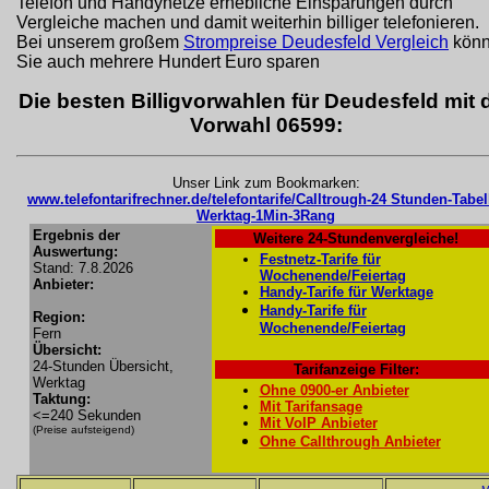
Telefon und Handynetze erhebliche Einsparungen durch
Vergleiche machen und damit weiterhin billiger telefonieren.
Bei unserem großem
Strompreise Deudesfeld Vergleich
kön
Sie auch mehrere Hundert Euro sparen
Die besten Billigvorwahlen für Deudesfeld mit 
Vorwahl 06599:
Unser Link zum Bookmarken:
www.telefontarifrechner.de/telefontarife/Calltrough-24 Stunden-Tabel
Werktag-1Min-3Rang
Ergebnis der
Weitere 24-Stundenvergleiche!
Auswertung:
Festnetz-Tarife für
Stand: 7.8.2026
Wochenende/Feiertag
Anbieter:
Handy-Tarife für Werktage
Handy-Tarife für
Region:
Wochenende/Feiertag
Fern
Übersicht:
24-Stunden Übersicht,
Tarifanzeige Filter:
Werktag
Ohne 0900-er Anbieter
Taktung:
Mit Tarifansage
<=240 Sekunden
Mit VoIP Anbieter
(Preise aufsteigend)
Ohne Callthrough Anbieter