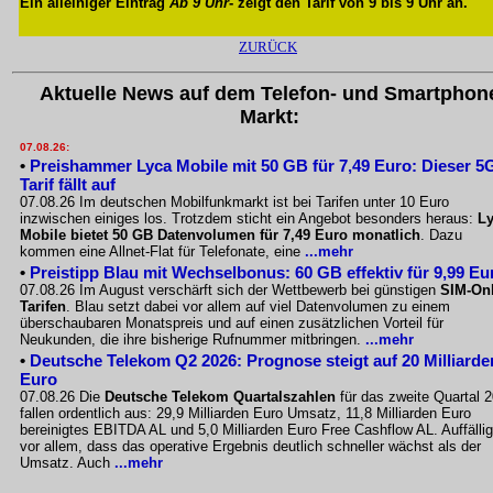
Ein alleiniger Eintrag
Ab 9 Uhr
- zeigt den Tarif von 9 bis 9 Uhr an.
ZURÜCK
Aktuelle News auf dem Telefon- und Smartphon
Markt:
07.08.26:
•
Preishammer Lyca Mobile mit 50 GB für 7,49 Euro: Dieser 5
Tarif fällt auf
07.08.26 Im deutschen Mobilfunkmarkt ist bei Tarifen unter 10 Euro
inzwischen einiges los. Trotzdem sticht ein Angebot besonders heraus:
L
Mobile bietet 50 GB Datenvolumen für 7,49 Euro monatlich
. Dazu
kommen eine Allnet-Flat für Telefonate, eine
...mehr
•
Preistipp Blau mit Wechselbonus: 60 GB effektiv für 9,99 Eu
07.08.26 Im August verschärft sich der Wettbewerb bei günstigen
SIM-Onl
Tarifen
. Blau setzt dabei vor allem auf viel Datenvolumen zu einem
überschaubaren Monatspreis und auf einen zusätzlichen Vorteil für
Neukunden, die ihre bisherige Rufnummer mitbringen.
...mehr
•
Deutsche Telekom Q2 2026: Prognose steigt auf 20 Milliarde
Euro
07.08.26 Die
Deutsche Telekom Quartalszahlen
für das zweite Quartal 
fallen ordentlich aus: 29,9 Milliarden Euro Umsatz, 11,8 Milliarden Euro
bereinigtes EBITDA AL und 5,0 Milliarden Euro Free Cashflow AL. Auffällig
vor allem, dass das operative Ergebnis deutlich schneller wächst als der
Umsatz. Auch
...mehr