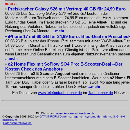
06.08.26:
•
Preiskracher Galaxy S26 mit Vertrag: 40 GB für 24,99 Euro
06.08.26
Das Samsung Galaxy S26 mit 256 GB
kostet in der
MediaMarktSaturn Tarifwelt derzeit 24,99 Euro monatlich. Hinzu kommen 
Euro für das Gerät. Im Paket stecken 40 GB 5G, eine Allnet-Flat und die
Nutzung des Vodafone-Netzes. Entscheidend ist jedoch die vollständige
Rechnung über 24 Monate.
...mehr
•
iPhone 17 mit 60 GB für 34,99 Euro: Blau-Deal im Preischec
06.08.26 Blau bietet das iPhone 17 zusammen mit einer 60-GB-Allnet-Flat
34,99 Euro im Monat an. Hinzu kommt 1 Euro einmalig, der Anschlussprei
entfällt bei einer Online-Bestellung. Günstig ist das Paket vor allem dann,
wenn Laufzeit und Gesamtkosten zum eigenen Nutzungsverhalten passen
...mehr
•
o2 Home Flex mit SoFlow SO4 Pro: E-Scooter-Deal --Der
Kosten Check des Angebots
06.08.26 Beim
o2 E-Scooter Angebot
wird ein monatlich kündbarer
Internetanschluss mit einem E-Scooter kombiniert. Wer einen
o2 Home F
Tarif über DSL, Kabel oder Glasfaser bestellt, soll zwölf Monate lang jewei
10 Euro weniger Grundpreis zahlen. Den SoFlow
...mehr
Ein Dienst von
www.telefontarifrechner.de
im
Tarifrechner.de
Netzwerk
Ein Dienst von
www.telefontarifrechner.de
©
Copyright
1998-2026 by
DATA INFORM-Datenmanagementsysteme der Informatik GmbH
Impressum
Datenschutzhinweise