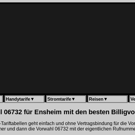
Handytarife
▼
Stromtarife
▼
Reisen
▼
V
 06732 für Ensheim mit den besten Billigv
gh-Tariftabellen geht einfach und ohne Vertragsbindung für die V
r und dann die Vorwahl 06732 mit der eigentlichen Rufnummer