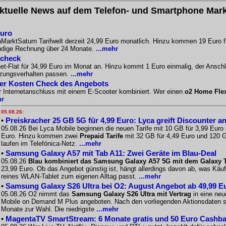
ktuelle News auf dem Telefon- und Smartphone Mark
Euro
aMarktSaturn Tarifwelt derzeit 24,99 Euro monatlich. Hinzu kommen 19 Euro f
ändige Rechnung über 24 Monate.
...mehr
scheck
-Flat für 34,99 Euro im Monat an. Hinzu kommt 1 Euro einmalig, der Anschlus
tzungsverhalten passen.
...mehr
Der Kosten Check des Angebots
r Internetanschluss mit einem E-Scooter kombiniert. Wer einen
o2 Home Fle
hr
05.08.26:
•
Preiskracher 25 GB 5G für 4,99 Euro: Lyca greift Discounter a
05.08.26 Bei Lyca Mobile beginnen die neuen Tarife mit 10 GB für 3,99 Euro
Euro. Hinzu kommen zwei
Prepaid Tarife
mit 32 GB für 4,49 Euro und 120 G
laufen im Telefónica-Netz.
...mehr
•
Samsung Galaxy A57 mit Tab A11: Zwei Geräte im Blau-Deal
05.08.26
Blau kombiniert das Samsung Galaxy A57 5G mit dem Galaxy Ta
23,99 Euro. Ob das Angebot günstig ist, hängt allerdings davon ab, was Käu
reines WLAN-Tablet zum eigenen Alltag passt.
...mehr
•
Samsung Galaxy S26 Ultra bei O2: August Angebot ab 49,99 E
05.08.26 O2 nimmt das
Samsung Galaxy S26 Ultra mit Vertrag
in eine neu
Mobile on Demand M Plus angeboten. Nach den vorliegenden Aktionsdaten st
Monate zur Wahl. Die niedrigste
...mehr
•
MagentaTV SmartStream: 6 Monate gratis und 50 Euro Cashback