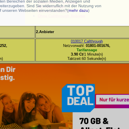
 den Bereichen der sozialen Medien, Anzeigen und
Ohne 0900-er Anbieter
eiterzugeben. Sind Sie widerruflich mit der Nutzung von
Mit Tarifansage
f unseren Webseiten einverstanden?(
mehr dazu
)
Mit VoIP Anbieter
Ohne Callthrough Anbieter
2.Anbieter
010017 Callthrough
252,
Netzvorwahl:
01801-001676,
Tarifansage
3.90 Ct
/1 Minute(n)
n)
Taktzeit:60 Sekunde(n)