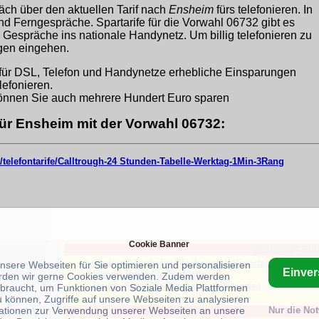
äch über den aktuellen Tarif nach
Ensheim
fürs telefonieren. In
und Ferngespräche. Spartarife für die Vorwahl 06732 gibt es
 Gespräche ins nationale Handynetz. Um billig telefonieren zu
ngen eingehen.
für DSL, Telefon und Handynetze erhebliche Einsparungen
lefonieren.
nnen Sie auch mehrere Hundert Euro sparen
für Ensheim mit der Vorwahl 06732:
/telefontarife/Calltrough-24 Stunden-Tabelle-Werktag-1Min-3Rang
Cookie Banner
Weitere 24-Stu
Festnetz-Tarife für Wochenende/Feiertag
unsere Webseiten für Sie optimieren und personalisieren
Einve
Handy-Tarife für Werktage
rden wir gerne Cookies verwenden. Zudem werden
Handy-Tarife für Wochenende/Feiertag
braucht, um Funktionen von Soziale Media Plattformen
u können, Zugriffe auf unsere Webseiten zu analysieren
ationen zur Verwendung unserer Webseiten an unsere
Nur die No
Tarifanze