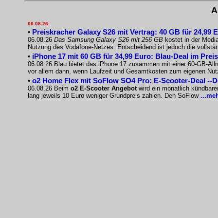
A
06.08.26:
•
Preiskracher Galaxy S26 mit Vertrag: 40 GB für 24,99 
06.08.26
Das Samsung Galaxy S26 mit 256 GB
kostet in der Medi
Nutzung des Vodafone-Netzes. Entscheidend ist jedoch die vollst
•
iPhone 17 mit 60 GB für 34,99 Euro: Blau-Deal im Prei
06.08.26 Blau bietet das iPhone 17 zusammen mit einer 60-GB-Allnet
vor allem dann, wenn Laufzeit und Gesamtkosten zum eigenen Nu
•
o2 Home Flex mit SoFlow SO4 Pro: E-Scooter-Deal --
06.08.26 Beim
o2 E-Scooter Angebot
wird ein monatlich kündbare
lang jeweils 10 Euro weniger Grundpreis zahlen. Den SoFlow
...me