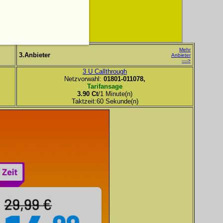
Mehr
3.Anbieter
Anbieter
---->
3 U Callthrough
Netzvorwahl:
01801-011078,
Tarifansage
3.90 Ct
/1 Minute(n)
Taktzeit:60 Sekunde(n)