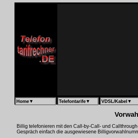
Home
▼
Telefontarife
▼
VDSL/Kabel
▼
Vorwahl
Billig telefonieren mit den Call-by-Call- und Callthrou
Gespräch einfach die ausgewiesene Billigvorwahlnumme