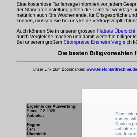
Eine kostenlose Tarifansage informiert vor jedem Gespr
der Standardeinstellung gelten die Tarife für werktage 
natürlich auch fürs Wochenende, für Ortsgespräche und
können, müssen Sie bei uns keine Vertragsverpflichtu
Auch können Sie in unserer grossen
Flatrate Übersicht
durch Vergleiche machen und damit weiterhin billiger te
Bei unserem großem
Strompreise Ensheim Vergleich
kö
Die besten Billigvorwahlen 
Unser Link zum Bookmarken:
www.telefontarifrechner.de
Ergebnis der Auswertung:
Stand: 7.8.2026
Damit wir 
Anbieter:
können wü
Cookies ge
Region:
anbieten z
Fern
und Inform
Übersicht: