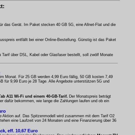
t:
ür das Gerät. Im Paket stecken 40 GB 5G, eine Allnet-Flat und die
spreis entfällt bei einer Online-Bestellung. Günstig ist das Paket
x
Tarif über DSL, Kabel oder Glasfaser bestellt, soll zwölf Monate
n
 im Monat. Für 25 GB werden 4,99 Euro fällig, 50 GB kosten 7,49
B für 9,99 Euro je 28 Tage. Alle Angebote unterstützen 5G und
b A11 Wi-Fi und einem 40-GB-Tarif.
Der Monatspreis beträgt
fer dafür bekommen, wie lange die Zahlungen laufen und ob ein
uro
e Aktion auf. Das Spitzenmodell wird zusammen mit dem Tarif O2
ehen eine Laufzeit von 24 Monaten und eine Finanzierung über 36
, eff. 10,67 Euro