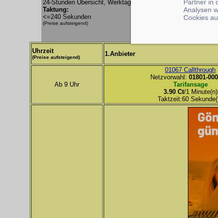
Partner in
24-Stunden Übersicht, Werktag
Analysen w
Taktung:
<=240 Sekunden
Cookies au
(Preise aufsteigend)
Uhrzeit
1.Anbieter
(Preise aufsteigend)
01067 Callthrough
Netzvorwahl:
01801-000
Ab 9 Uhr
Tarifansage
3.90 Ct
/1 Minute(n)
Taktzeit:60 Sekunde(