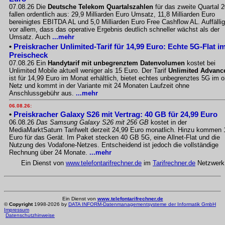
07.08.26 Die
Deutsche Telekom Quartalszahlen
für das zweite Quartal 
fallen ordentlich aus: 29,9 Milliarden Euro Umsatz, 11,8 Milliarden Euro
bereinigtes EBITDA AL und 5,0 Milliarden Euro Free Cashflow AL. Auffällig
vor allem, dass das operative Ergebnis deutlich schneller wächst als der
Umsatz. Auch
...mehr
•
Preiskracher Unlimited-Tarif für 14,99 Euro: Echte 5G-Flat i
Preischeck
07.08.26 Ein
Handytarif mit unbegrenztem Datenvolumen
kostet bei
Unlimited Mobile aktuell weniger als 15 Euro. Der Tarif
Unlimited Advanc
ist für 14,99 Euro im Monat erhältlich, bietet echtes unbegrenztes 5G im o
Netz und kommt in der Variante mit 24 Monaten Laufzeit ohne
Anschlussgebühr aus.
...mehr
06.08.26:
•
Preiskracher Galaxy S26 mit Vertrag: 40 GB für 24,99 Euro
06.08.26
Das Samsung Galaxy S26 mit 256 GB
kostet in der
MediaMarktSaturn Tarifwelt derzeit 24,99 Euro monatlich. Hinzu kommen 
Euro für das Gerät. Im Paket stecken 40 GB 5G, eine Allnet-Flat und die
Nutzung des Vodafone-Netzes. Entscheidend ist jedoch die vollständige
Rechnung über 24 Monate.
...mehr
Ein Dienst von
www.telefontarifrechner.de
im
Tarifrechner.de
Netzwerk
Ein Dienst von
www.telefontarifrechner.de
©
Copyright
1998-2026 by
DATA INFORM-Datenmanagementsysteme der Informatik GmbH
Impressum
Datenschutzhinweise