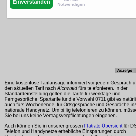
Einverstanden
Notwendigen
Eine kostenlose Tarifansage informiert vor jedem Gespräch ü
den aktuellen Tarif nach
Aichwald
fürs telefonieren. In der
Standardeinstellung gelten die Tarife für werktage und
Ferngespräche. Spartarife für die Vorwahl 0711 gibt es natürl
auch fürs Wochenende, für Ortsgespräche und Gespräche in
nationale Handynetz. Um billig telefonieren zu können, müs
Sie bei uns keine Vertragsverpflichtungen eingehen.
Auch können Sie in unserer grossen
Flatrate Übersicht
für D
Telefon und Handynetze erhebliche Einsparungen durch