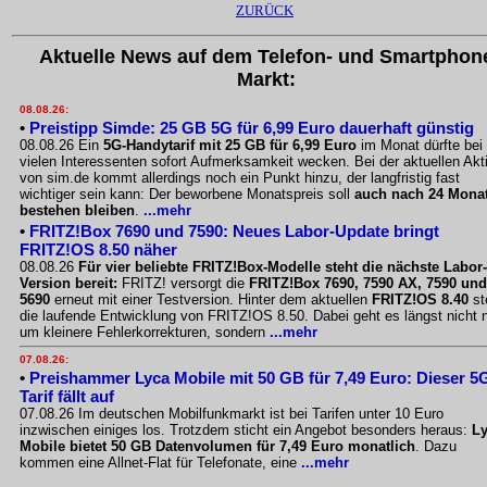
ZURÜCK
Aktuelle News auf dem Telefon- und Smartphon
Markt:
08.08.26:
•
Preistipp Simde: 25 GB 5G für 6,99 Euro dauerhaft günstig
08.08.26 Ein
5G-Handytarif mit 25 GB für 6,99 Euro
im Monat dürfte bei
vielen Interessenten sofort Aufmerksamkeit wecken. Bei der aktuellen Akt
von sim.de kommt allerdings noch ein Punkt hinzu, der langfristig fast
wichtiger sein kann: Der beworbene Monatspreis soll
auch nach 24 Mona
bestehen bleiben
.
...mehr
•
FRITZ!Box 7690 und 7590: Neues Labor-Update bringt
FRITZ!OS 8.50 näher
08.08.26
Für vier beliebte FRITZ!Box-Modelle steht die nächste Labor-
Version bereit:
FRITZ! versorgt die
FRITZ!Box 7690, 7590 AX, 7590 und
5690
erneut mit einer Testversion. Hinter dem aktuellen
FRITZ!OS 8.40
st
die laufende Entwicklung von FRITZ!OS 8.50. Dabei geht es längst nicht 
um kleinere Fehlerkorrekturen, sondern
...mehr
07.08.26:
•
Preishammer Lyca Mobile mit 50 GB für 7,49 Euro: Dieser 5
Tarif fällt auf
07.08.26 Im deutschen Mobilfunkmarkt ist bei Tarifen unter 10 Euro
inzwischen einiges los. Trotzdem sticht ein Angebot besonders heraus:
L
Mobile bietet 50 GB Datenvolumen für 7,49 Euro monatlich
. Dazu
kommen eine Allnet-Flat für Telefonate, eine
...mehr