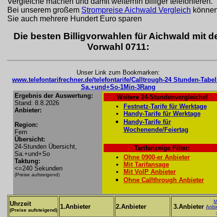
Vergleiche machen und damit weiterhin billiger telefonieren.
Bei unserem großem
Strompreise Aichwald Vergleich
könne
Sie auch mehrere Hundert Euro sparen
Die besten Billigvorwahlen für Aichwald mit d
Vorwahl 0711:
Unser Link zum Bookmarken:
www.telefontarifrechner.de/telefontarife/Calltrough-24 Stunden-Tabel
Sa.+und+So-1Min-3Rang
Ergebnis der Auswertung:
Weitere 24-Stundenvergleiche!
Stand: 8.8.2026
Festnetz-Tarife für Werktage
Anbieter:
Handy-Tarife für Werktage
Handy-Tarife für
Region:
Wochenende/Feiertag
Fern
Übersicht:
24-Stunden Übersicht,
Tarifanzeige Filter:
Sa.+und+So
Ohne 0900-er Anbieter
Taktung:
Mit Tarifansage
<=240 Sekunden
Mit VoIP Anbieter
(Preise aufsteigend)
Ohne Callthrough Anbieter
M
Uhrzeit
1.Anbieter
2.Anbieter
3.Anbieter
Anbi
(Preise aufsteigend)