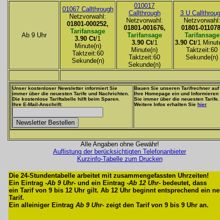
010017
01067 Callthrough
Callthrough
3 U Callthrou
Netzvorwahl:
Netzvorwahl:
Netzvorwahl
01801-000252,
01801-001676,
01801-011078
Tarifansage
Ab 9 Uhr
Tarifansage
Tarifansage
3.90 Ct
/1
3.90 Ct
/1
3.90 Ct
/1 Minut
Minute(n)
Minute(n)
Taktzeit:60
Taktzeit:60
Taktzeit:60
Sekunde(n)
Sekunde(n)
Sekunde(n)
Unser kostenloser Newsletter informiert Sie
Bauen Sie unseren Tarifrechner auf
immer über die neuesten Tarife und Nachrichten.
Ihre Homepage ein und Informieren
Die kostenlose Tariftabelle hilft beim Sparen.
Sie immer über die neuesten Tarife.
Ihre E-Mail-Anschrift:
Weitere Infos erhalten Sie
hier
Alle Angaben ohne Gewähr!
Auflistung der berücksichtigten Telefonanbieter
Kurzinfo-Tabelle zum Drucken
Die 24-Stundentabelle arbeitet mit zusammengefassten Uhrzeiten!
Ein Eintrag -
Ab 9 Uhr
- und ein Eintrag -
Ab 12 Uhr
- bedeutet, dass
ein Tarif von 9 bis 12 Uhr gilt. Ab 12 Uhr beginnt entsprechend ein n
Tarif.
Ein alleiniger Eintrag
Ab 9 Uhr
- zeigt den Tarif von 9 bis 9 Uhr an.