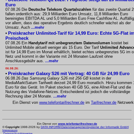
Euro
07.08.26 Die
Deutsche Telekom Quartalszahlen
für das zweite Quartal 
fallen ordentlich aus: 29,9 Milliarden Euro Umsatz, 11,8 Milliarden Euro
bereinigtes EBITDA AL und 5,0 Milliarden Euro Free Cashflow AL. Auffällig
vor allem, dass das operative Ergebnis deutlich schneller wächst als der
Umsatz. Auch
...mehr
•
Preiskracher Unlimited-Tarif für 14,99 Euro: Echte 5G-Flat i
Preischeck
07.08.26 Ein
Handytarif mit unbegrenztem Datenvolumen
kostet bei
Unlimited Mobile aktuell weniger als 15 Euro. Der Tarif
Unlimited Advanc
ist für 14,99 Euro im Monat erhältlich, bietet echtes unbegrenztes 5G im o
Netz und kommt in der Variante mit 24 Monaten Laufzeit ohne
Anschlussgebühr aus.
...mehr
06.08.26:
•
Preiskracher Galaxy S26 mit Vertrag: 40 GB für 24,99 Euro
06.08.26
Das Samsung Galaxy S26 mit 256 GB
kostet in der
MediaMarktSaturn Tarifwelt derzeit 24,99 Euro monatlich. Hinzu kommen 
Euro für das Gerät. Im Paket stecken 40 GB 5G, eine Allnet-Flat und die
Nutzung des Vodafone-Netzes. Entscheidend ist jedoch die vollständige
Rechnung über 24 Monate.
...mehr
Ein Dienst von
www.telefontarifrechner.de
im
Tarifrechner.de
Netzwerk
Ein Dienst von
www.telefontarifrechner.de
©
Copyright
1998-2026 by
DATA INFORM-Datenmanagementsysteme der Informatik GmbH
Impressum
Datenschutzhinweise