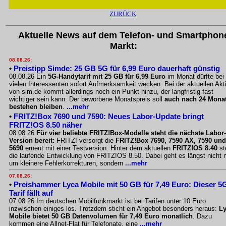
ZURÜCK
Aktuelle News auf dem Telefon- und Smartphon
Markt:
08.08.26:
•
Preistipp Simde: 25 GB 5G für 6,99 Euro dauerhaft günstig
08.08.26 Ein
5G-Handytarif mit 25 GB für 6,99 Euro
im Monat dürfte bei
vielen Interessenten sofort Aufmerksamkeit wecken. Bei der aktuellen Akt
von sim.de kommt allerdings noch ein Punkt hinzu, der langfristig fast
wichtiger sein kann: Der beworbene Monatspreis soll
auch nach 24 Mona
bestehen bleiben
.
...mehr
•
FRITZ!Box 7690 und 7590: Neues Labor-Update bringt
FRITZ!OS 8.50 näher
08.08.26
Für vier beliebte FRITZ!Box-Modelle steht die nächste Labor-
Version bereit:
FRITZ! versorgt die
FRITZ!Box 7690, 7590 AX, 7590 und
5690
erneut mit einer Testversion. Hinter dem aktuellen
FRITZ!OS 8.40
st
die laufende Entwicklung von FRITZ!OS 8.50. Dabei geht es längst nicht 
um kleinere Fehlerkorrekturen, sondern
...mehr
07.08.26:
•
Preishammer Lyca Mobile mit 50 GB für 7,49 Euro: Dieser 5
Tarif fällt auf
07.08.26 Im deutschen Mobilfunkmarkt ist bei Tarifen unter 10 Euro
inzwischen einiges los. Trotzdem sticht ein Angebot besonders heraus:
L
Mobile bietet 50 GB Datenvolumen für 7,49 Euro monatlich
. Dazu
kommen eine Allnet-Flat für Telefonate, eine
...mehr