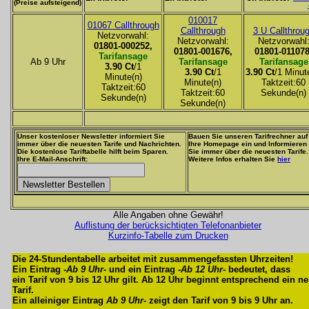
(Preise aufsteigend)
010017
01067 Callthrough
Callthrough
3 U Callthrou
Netzvorwahl:
Netzvorwahl:
Netzvorwahl
01801-000252,
01801-001676,
01801-011078
Tarifansage
Ab 9 Uhr
Tarifansage
Tarifansage
3.90 Ct
/1
3.90 Ct
/1
3.90 Ct
/1 Minut
Minute(n)
Minute(n)
Taktzeit:60
Taktzeit:60
Taktzeit:60
Sekunde(n)
Sekunde(n)
Sekunde(n)
Unser kostenloser Newsletter informiert Sie
Bauen Sie unseren Tarifrechner auf
immer über die neuesten Tarife und Nachrichten.
Ihre Homepage ein und Informieren
Die kostenlose Tariftabelle hilft beim Sparen.
Sie immer über die neuesten Tarife.
Ihre E-Mail-Anschrift:
Weitere Infos erhalten Sie
hier
Alle Angaben ohne Gewähr!
Auflistung der berücksichtigten Telefonanbieter
Kurzinfo-Tabelle zum Drucken
Die 24-Stundentabelle arbeitet mit zusammengefassten Uhrzeiten!
Ein Eintrag -
Ab 9 Uhr
- und ein Eintrag -
Ab 12 Uhr
- bedeutet, dass
ein Tarif von 9 bis 12 Uhr gilt. Ab 12 Uhr beginnt entsprechend ein n
Tarif.
Ein alleiniger Eintrag
Ab 9 Uhr
- zeigt den Tarif von 9 bis 9 Uhr an.