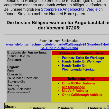
Telefon und Handynetze erhebliche Einsparungen durch
Vergleiche machen und damit weiterhin billiger telefonieren.
Bei unserem großem
Strompreise Angelbachtal Vergleich
können Sie auch mehrere Hundert Euro sparen
Die besten Billigvorwahlen für Angelbachtal m
der Vorwahl 07265:
Unser Link zum Bookmarken:
www.telefontarifrechner.de/telefontarife/Calltrough-24 Stunden-Tabel
Sa.+und+So-1Min-3Rang
Ergebnis der Auswertung:
Weitere 24-Stundenvergleiche!
Stand: 8.8.2026
Festnetz-Tarife für Werktage
Anbieter:
Handy-Tarife für Werktage
Handy-Tarife für
Region:
Wochenende/Feiertag
Fern
Übersicht:
24-Stunden Übersicht,
Tarifanzeige Filter:
Sa.+und+So
Ohne 0900-er Anbieter
Taktung:
Mit Tarifansage
<=240 Sekunden
Mit VoIP Anbieter
(Preise aufsteigend)
Ohne Callthrough Anbieter
M
Uhrzeit
1.Anbieter
2.Anbieter
3.Anbieter
Anbi