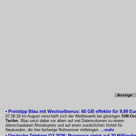
•
Preistipp Blau mit Wechselbonus: 60 GB effektiv für 9,99 Eu
07.08.26 Im August verschärft sich der Wettbewerb bei günstigen
SIM-Onl
Tarifen
. Blau setzt dabei vor allem auf viel Datenvolumen zu einem
überschaubaren Monatspreis und auf einen zusätzlichen Vorteil für
Neukunden, die ihre bisherige Rufnummer mitbringen.
...mehr
•
Deutsche Telekom Q2 2026: Prognose steigt auf 20 Milliarde