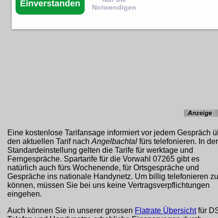
Einverstanden
Notwendigen
Eine kostenlose Tarifansage informiert vor jedem Gespräch ü
den aktuellen Tarif nach
Angelbachtal
fürs telefonieren. In der
Standardeinstellung gelten die Tarife für werktage und
Ferngespräche. Spartarife für die Vorwahl 07265 gibt es
natürlich auch fürs Wochenende, für Ortsgespräche und
Gespräche ins nationale Handynetz. Um billig telefonieren z
können, müssen Sie bei uns keine Vertragsverpflichtungen
eingehen.
Auch können Sie in unserer grossen
Flatrate Übersicht
für D