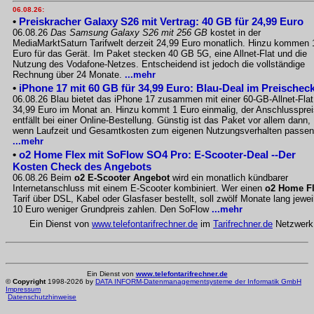
06.08.26:
•
Preiskracher Galaxy S26 mit Vertrag: 40 GB für 24,99 Euro
06.08.26
Das Samsung Galaxy S26 mit 256 GB
kostet in der
MediaMarktSaturn Tarifwelt derzeit 24,99 Euro monatlich. Hinzu kommen 
Euro für das Gerät. Im Paket stecken 40 GB 5G, eine Allnet-Flat und die
Nutzung des Vodafone-Netzes. Entscheidend ist jedoch die vollständige
Rechnung über 24 Monate.
...mehr
•
iPhone 17 mit 60 GB für 34,99 Euro: Blau-Deal im Preischec
06.08.26 Blau bietet das iPhone 17 zusammen mit einer 60-GB-Allnet-Flat
34,99 Euro im Monat an. Hinzu kommt 1 Euro einmalig, der Anschlussprei
entfällt bei einer Online-Bestellung. Günstig ist das Paket vor allem dann,
wenn Laufzeit und Gesamtkosten zum eigenen Nutzungsverhalten passen
...mehr
•
o2 Home Flex mit SoFlow SO4 Pro: E-Scooter-Deal --Der
Kosten Check des Angebots
06.08.26 Beim
o2 E-Scooter Angebot
wird ein monatlich kündbarer
Internetanschluss mit einem E-Scooter kombiniert. Wer einen
o2 Home F
Tarif über DSL, Kabel oder Glasfaser bestellt, soll zwölf Monate lang jewei
10 Euro weniger Grundpreis zahlen. Den SoFlow
...mehr
Ein Dienst von
www.telefontarifrechner.de
im
Tarifrechner.de
Netzwerk
Ein Dienst von
www.telefontarifrechner.de
©
Copyright
1998-2026 by
DATA INFORM-Datenmanagementsysteme der Informatik GmbH
Impressum
Datenschutzhinweise