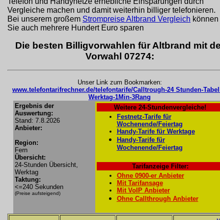
Telefon und Handynetze erhebliche Einsparungen durch
Vergleiche machen und damit weiterhin billiger telefonieren.
Bei unserem großem
Strompreise Altbrand Vergleich
können
Sie auch mehrere Hundert Euro sparen
Die besten Billigvorwahlen für Altbrand mit de
Vorwahl 07274:
Unser Link zum Bookmarken:
www.telefontarifrechner.de/telefontarife/Calltrough-24 Stunden-Tabel
Werktag-1Min-3Rang
Ergebnis der
Weitere 24-Stundenvergleiche!
Auswertung:
Festnetz-Tarife für
Stand: 7.8.2026
Wochenende/Feiertag
Anbieter:
Handy-Tarife für Werktage
Handy-Tarife für
Region:
Wochenende/Feiertag
Fern
Übersicht:
24-Stunden Übersicht,
Tarifanzeige Filter:
Werktag
Ohne 0900-er Anbieter
Taktung:
Mit Tarifansage
<=240 Sekunden
Mit VoIP Anbieter
(Preise aufsteigend)
Ohne Callthrough Anbieter