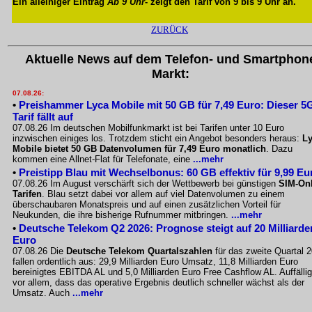
Ein alleiniger Eintrag
Ab 9 Uhr
- zeigt den Tarif von 9 bis 9 Uhr an.
ZURÜCK
Aktuelle News auf dem Telefon- und Smartphon
Markt:
07.08.26:
•
Preishammer Lyca Mobile mit 50 GB für 7,49 Euro: Dieser 5
Tarif fällt auf
07.08.26 Im deutschen Mobilfunkmarkt ist bei Tarifen unter 10 Euro
inzwischen einiges los. Trotzdem sticht ein Angebot besonders heraus:
L
Mobile bietet 50 GB Datenvolumen für 7,49 Euro monatlich
. Dazu
kommen eine Allnet-Flat für Telefonate, eine
...mehr
•
Preistipp Blau mit Wechselbonus: 60 GB effektiv für 9,99 Eu
07.08.26 Im August verschärft sich der Wettbewerb bei günstigen
SIM-Onl
Tarifen
. Blau setzt dabei vor allem auf viel Datenvolumen zu einem
überschaubaren Monatspreis und auf einen zusätzlichen Vorteil für
Neukunden, die ihre bisherige Rufnummer mitbringen.
...mehr
•
Deutsche Telekom Q2 2026: Prognose steigt auf 20 Milliarde
Euro
07.08.26 Die
Deutsche Telekom Quartalszahlen
für das zweite Quartal 
fallen ordentlich aus: 29,9 Milliarden Euro Umsatz, 11,8 Milliarden Euro
bereinigtes EBITDA AL und 5,0 Milliarden Euro Free Cashflow AL. Auffällig
vor allem, dass das operative Ergebnis deutlich schneller wächst als der
Umsatz. Auch
...mehr