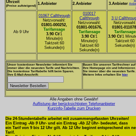
M
Uhrzeit
1.Anbieter
2.Anbieter
3.Anbieter
Anbi
(Preise aufsteigend)
010017
01067 Callthrough
Callthrough
3 U Callthrou
Netzvorwahl:
Netzvorwahl:
Netzvorwahl
01801-000252,
01801-001676,
01801-011078
Tarifansage
Ab 9 Uhr
Tarifansage
Tarifansage
3.90 Ct
/1
3.90 Ct
/1
3.90 Ct
/1 Minut
Minute(n)
Minute(n)
Taktzeit:60
Taktzeit:60
Taktzeit:60
Sekunde(n)
Sekunde(n)
Sekunde(n)
Unser kostenloser Newsletter informiert Sie
Bauen Sie unseren Tarifrechner auf
immer über die neuesten Tarife und Nachrichten.
Ihre Homepage ein und Informieren
Die kostenlose Tariftabelle hilft beim Sparen.
Sie immer über die neuesten Tarife.
Ihre E-Mail-Anschrift:
Weitere Infos erhalten Sie
hier
Alle Angaben ohne Gewähr!
Auflistung der berücksichtigten Telefonanbieter
Kurzinfo-Tabelle zum Drucken
Die 24-Stundentabelle arbeitet mit zusammengefassten Uhrzeiten!
Ein Eintrag -
Ab 9 Uhr
- und ein Eintrag -
Ab 12 Uhr
- bedeutet, dass
ein Tarif von 9 bis 12 Uhr gilt. Ab 12 Uhr beginnt entsprechend ein n
Tarif.