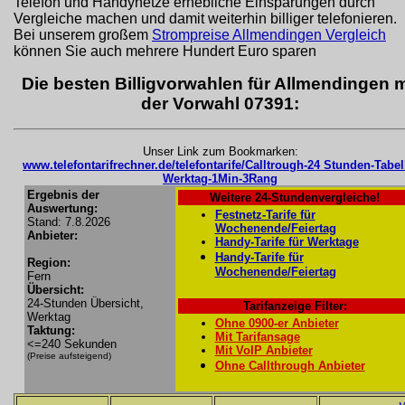
Telefon und Handynetze erhebliche Einsparungen durch
Vergleiche machen und damit weiterhin billiger telefonieren.
Bei unserem großem
Strompreise Allmendingen Vergleich
können Sie auch mehrere Hundert Euro sparen
Die besten Billigvorwahlen für Allmendingen m
der Vorwahl 07391:
Unser Link zum Bookmarken:
www.telefontarifrechner.de/telefontarife/Calltrough-24 Stunden-Tabel
Werktag-1Min-3Rang
Ergebnis der
Weitere 24-Stundenvergleiche!
Auswertung:
Festnetz-Tarife für
Stand: 7.8.2026
Wochenende/Feiertag
Anbieter:
Handy-Tarife für Werktage
Handy-Tarife für
Region:
Wochenende/Feiertag
Fern
Übersicht:
24-Stunden Übersicht,
Tarifanzeige Filter:
Werktag
Ohne 0900-er Anbieter
Taktung:
Mit Tarifansage
<=240 Sekunden
Mit VoIP Anbieter
(Preise aufsteigend)
Ohne Callthrough Anbieter