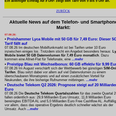
Ein alleiniger Eintrag
Ab 9 Uhr
- zeigt den Tarif von 9 bis 9 Uhr an.
ZURÜCK
Aktuelle News auf dem Telefon- und Smartphon
Markt:
07.08.26:
•
Preishammer Lyca Mobile mit 50 GB für 7,49 Euro: Dieser 5
Tarif fällt auf
07.08.26 Im deutschen Mobilfunkmarkt ist bei Tarifen unter 10 Euro
inzwischen einiges los. Trotzdem sticht ein Angebot besonders heraus:
L
Mobile bietet 50 GB Datenvolumen für 7,49 Euro monatlich
. Dazu
kommen eine Allnet-Flat für Telefonate, eine
...mehr
•
Preistipp Blau mit Wechselbonus: 60 GB effektiv für 9,99 Eu
07.08.26 Im August verschärft sich der Wettbewerb bei günstigen
SIM-Onl
Tarifen
. Blau setzt dabei vor allem auf viel Datenvolumen zu einem
überschaubaren Monatspreis und auf einen zusätzlichen Vorteil für
Neukunden, die ihre bisherige Rufnummer mitbringen.
...mehr
•
Deutsche Telekom Q2 2026: Prognose steigt auf 20 Milliarde
Euro
07.08.26 Die
Deutsche Telekom Quartalszahlen
für das zweite Quartal 
fallen ordentlich aus: 29,9 Milliarden Euro Umsatz, 11,8 Milliarden Euro
bereinigtes EBITDA AL und 5,0 Milliarden Euro Free Cashflow AL. Auffällig
vor allem, dass das operative Ergebnis deutlich schneller wächst als der
Umsatz. Auch
...mehr