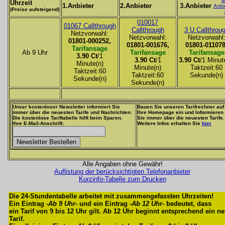
M
Uhrzeit
1.Anbieter
2.Anbieter
3.Anbieter
Anbi
(Preise aufsteigend)
010017
01067 Callthrough
Callthrough
3 U Callthrou
Netzvorwahl:
Netzvorwahl:
Netzvorwahl
01801-000252,
01801-001676,
01801-011078
Tarifansage
Ab 9 Uhr
Tarifansage
Tarifansage
3.90 Ct
/1
3.90 Ct
/1
3.90 Ct
/1 Minut
Minute(n)
Minute(n)
Taktzeit:60
Taktzeit:60
Taktzeit:60
Sekunde(n)
Sekunde(n)
Sekunde(n)
Unser kostenloser Newsletter informiert Sie
Bauen Sie unseren Tarifrechner auf
immer über die neuesten Tarife und Nachrichten.
Ihre Homepage ein und Informieren
Die kostenlose Tariftabelle hilft beim Sparen.
Sie immer über die neuesten Tarife.
Ihre E-Mail-Anschrift:
Weitere Infos erhalten Sie
hier
Alle Angaben ohne Gewähr!
Auflistung der berücksichtigten Telefonanbieter
Kurzinfo-Tabelle zum Drucken
Die 24-Stundentabelle arbeitet mit zusammengefassten Uhrzeiten!
Ein Eintrag -
Ab 9 Uhr
- und ein Eintrag -
Ab 12 Uhr
- bedeutet, dass
ein Tarif von 9 bis 12 Uhr gilt. Ab 12 Uhr beginnt entsprechend ein n
Tarif.