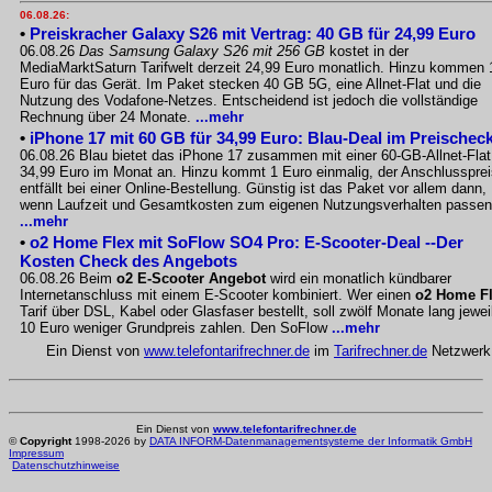
06.08.26:
•
Preiskracher Galaxy S26 mit Vertrag: 40 GB für 24,99 Euro
06.08.26
Das Samsung Galaxy S26 mit 256 GB
kostet in der
MediaMarktSaturn Tarifwelt derzeit 24,99 Euro monatlich. Hinzu kommen 
Euro für das Gerät. Im Paket stecken 40 GB 5G, eine Allnet-Flat und die
Nutzung des Vodafone-Netzes. Entscheidend ist jedoch die vollständige
Rechnung über 24 Monate.
...mehr
•
iPhone 17 mit 60 GB für 34,99 Euro: Blau-Deal im Preischec
06.08.26 Blau bietet das iPhone 17 zusammen mit einer 60-GB-Allnet-Flat
34,99 Euro im Monat an. Hinzu kommt 1 Euro einmalig, der Anschlussprei
entfällt bei einer Online-Bestellung. Günstig ist das Paket vor allem dann,
wenn Laufzeit und Gesamtkosten zum eigenen Nutzungsverhalten passen
...mehr
•
o2 Home Flex mit SoFlow SO4 Pro: E-Scooter-Deal --Der
Kosten Check des Angebots
06.08.26 Beim
o2 E-Scooter Angebot
wird ein monatlich kündbarer
Internetanschluss mit einem E-Scooter kombiniert. Wer einen
o2 Home F
Tarif über DSL, Kabel oder Glasfaser bestellt, soll zwölf Monate lang jewei
10 Euro weniger Grundpreis zahlen. Den SoFlow
...mehr
Ein Dienst von
www.telefontarifrechner.de
im
Tarifrechner.de
Netzwerk
Ein Dienst von
www.telefontarifrechner.de
©
Copyright
1998-2026 by
DATA INFORM-Datenmanagementsysteme der Informatik GmbH
Impressum
Datenschutzhinweise