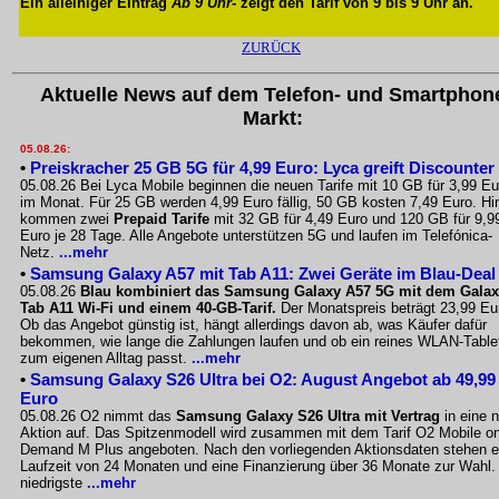
Ein alleiniger Eintrag
Ab 9 Uhr
- zeigt den Tarif von 9 bis 9 Uhr an.
ZURÜCK
Aktuelle News auf dem Telefon- und Smartphon
Markt:
05.08.26:
•
Preiskracher 25 GB 5G für 4,99 Euro: Lyca greift Discounter
05.08.26 Bei Lyca Mobile beginnen die neuen Tarife mit 10 GB für 3,99 Eu
im Monat. Für 25 GB werden 4,99 Euro fällig, 50 GB kosten 7,49 Euro. Hi
kommen zwei
Prepaid Tarife
mit 32 GB für 4,49 Euro und 120 GB für 9,9
Euro je 28 Tage. Alle Angebote unterstützen 5G und laufen im Telefónica-
Netz.
...mehr
•
Samsung Galaxy A57 mit Tab A11: Zwei Geräte im Blau-Deal
05.08.26
Blau kombiniert das Samsung Galaxy A57 5G mit dem Gala
Tab A11 Wi-Fi und einem 40-GB-Tarif.
Der Monatspreis beträgt 23,99 Eu
Ob das Angebot günstig ist, hängt allerdings davon ab, was Käufer dafür
bekommen, wie lange die Zahlungen laufen und ob ein reines WLAN-Table
zum eigenen Alltag passt.
...mehr
•
Samsung Galaxy S26 Ultra bei O2: August Angebot ab 49,99
Euro
05.08.26 O2 nimmt das
Samsung Galaxy S26 Ultra mit Vertrag
in eine 
Aktion auf. Das Spitzenmodell wird zusammen mit dem Tarif O2 Mobile o
Demand M Plus angeboten. Nach den vorliegenden Aktionsdaten stehen e
Laufzeit von 24 Monaten und eine Finanzierung über 36 Monate zur Wahl.
niedrigste
...mehr