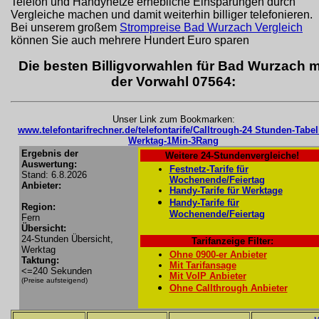
Telefon und Handynetze erhebliche Einsparungen durch
Vergleiche machen und damit weiterhin billiger telefonieren.
Bei unserem großem
Strompreise Bad Wurzach Vergleich
können Sie auch mehrere Hundert Euro sparen
Die besten Billigvorwahlen für Bad Wurzach m
der Vorwahl 07564:
Unser Link zum Bookmarken:
www.telefontarifrechner.de/telefontarife/Calltrough-24 Stunden-Tabel
Werktag-1Min-3Rang
Ergebnis der
Weitere 24-Stundenvergleiche!
Auswertung:
Festnetz-Tarife für
Stand: 6.8.2026
Wochenende/Feiertag
Anbieter:
Handy-Tarife für Werktage
Handy-Tarife für
Region:
Wochenende/Feiertag
Fern
Übersicht:
24-Stunden Übersicht,
Tarifanzeige Filter:
Werktag
Ohne 0900-er Anbieter
Taktung:
Mit Tarifansage
<=240 Sekunden
Mit VoIP Anbieter
(Preise aufsteigend)
Ohne Callthrough Anbieter