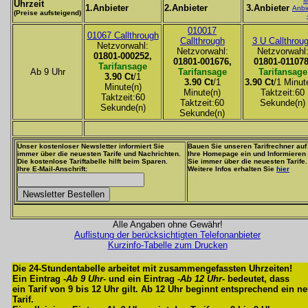
M
Uhrzeit
1.Anbieter
2.Anbieter
3.Anbieter
Anbi
(Preise aufsteigend)
010017
01067 Callthrough
Callthrough
3 U Callthrou
Netzvorwahl:
Netzvorwahl:
Netzvorwahl
01801-000252,
01801-001676,
01801-011078
Tarifansage
Ab 9 Uhr
Tarifansage
Tarifansage
3.90 Ct
/1
3.90 Ct
/1
3.90 Ct
/1 Minut
Minute(n)
Minute(n)
Taktzeit:60
Taktzeit:60
Taktzeit:60
Sekunde(n)
Sekunde(n)
Sekunde(n)
Unser kostenloser Newsletter informiert Sie
Bauen Sie unseren Tarifrechner auf
immer über die neuesten Tarife und Nachrichten.
Ihre Homepage ein und Informieren
Die kostenlose Tariftabelle hilft beim Sparen.
Sie immer über die neuesten Tarife.
Ihre E-Mail-Anschrift:
Weitere Infos erhalten Sie
hier
Alle Angaben ohne Gewähr!
Auflistung der berücksichtigten Telefonanbieter
Kurzinfo-Tabelle zum Drucken
Die 24-Stundentabelle arbeitet mit zusammengefassten Uhrzeiten!
Ein Eintrag -
Ab 9 Uhr
- und ein Eintrag -
Ab 12 Uhr
- bedeutet, dass
ein Tarif von 9 bis 12 Uhr gilt. Ab 12 Uhr beginnt entsprechend ein n
Tarif.