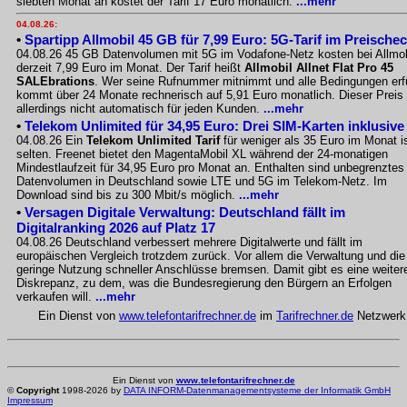
siebten Monat an kostet der Tarif 17 Euro monatlich.
...mehr
04.08.26:
•
Spartipp Allmobil 45 GB für 7,99 Euro: 5G-Tarif im Preische
04.08.26 45 GB Datenvolumen mit 5G im Vodafone-Netz kosten bei Allmob
derzeit 7,99 Euro im Monat. Der Tarif heißt
Allmobil Allnet Flat Pro 45
SALEbrations
. Wer seine Rufnummer mitnimmt und alle Bedingungen erfü
kommt über 24 Monate rechnerisch auf 5,91 Euro monatlich. Dieser Preis g
allerdings nicht automatisch für jeden Kunden.
...mehr
•
Telekom Unlimited für 34,95 Euro: Drei SIM-Karten inklusive
04.08.26 Ein
Telekom Unlimited Tarif
für weniger als 35 Euro im Monat i
selten. Freenet bietet den MagentaMobil XL während der 24-monatigen
Mindestlaufzeit für 34,95 Euro pro Monat an. Enthalten sind unbegrenztes
Datenvolumen in Deutschland sowie LTE und 5G im Telekom-Netz. Im
Download sind bis zu 300 Mbit/s möglich.
...mehr
•
Versagen Digitale Verwaltung: Deutschland fällt im
Digitalranking 2026 auf Platz 17
04.08.26 Deutschland verbessert mehrere Digitalwerte und fällt im
europäischen Vergleich trotzdem zurück. Vor allem die Verwaltung und die
geringe Nutzung schneller Anschlüsse bremsen. Damit gibt es eine weiter
Diskrepanz, zu dem, was die Bundesregierung den Bürgern an Erfolgen
verkaufen will.
...mehr
Ein Dienst von
www.telefontarifrechner.de
im
Tarifrechner.de
Netzwerk
Ein Dienst von
www.telefontarifrechner.de
©
Copyright
1998-2026 by
DATA INFORM-Datenmanagementsysteme der Informatik GmbH
Impressum