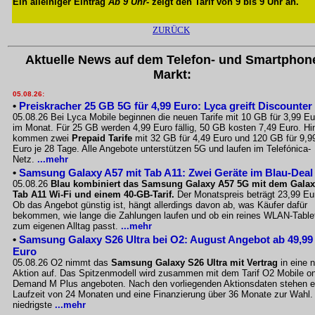
Ein alleiniger Eintrag
Ab 9 Uhr
- zeigt den Tarif von 9 bis 9 Uhr an.
ZURÜCK
Aktuelle News auf dem Telefon- und Smartphon
Markt:
05.08.26:
•
Preiskracher 25 GB 5G für 4,99 Euro: Lyca greift Discounter
05.08.26 Bei Lyca Mobile beginnen die neuen Tarife mit 10 GB für 3,99 Eu
im Monat. Für 25 GB werden 4,99 Euro fällig, 50 GB kosten 7,49 Euro. Hi
kommen zwei
Prepaid Tarife
mit 32 GB für 4,49 Euro und 120 GB für 9,9
Euro je 28 Tage. Alle Angebote unterstützen 5G und laufen im Telefónica-
Netz.
...mehr
•
Samsung Galaxy A57 mit Tab A11: Zwei Geräte im Blau-Deal
05.08.26
Blau kombiniert das Samsung Galaxy A57 5G mit dem Gala
Tab A11 Wi-Fi und einem 40-GB-Tarif.
Der Monatspreis beträgt 23,99 Eu
Ob das Angebot günstig ist, hängt allerdings davon ab, was Käufer dafür
bekommen, wie lange die Zahlungen laufen und ob ein reines WLAN-Table
zum eigenen Alltag passt.
...mehr
•
Samsung Galaxy S26 Ultra bei O2: August Angebot ab 49,99
Euro
05.08.26 O2 nimmt das
Samsung Galaxy S26 Ultra mit Vertrag
in eine 
Aktion auf. Das Spitzenmodell wird zusammen mit dem Tarif O2 Mobile o
Demand M Plus angeboten. Nach den vorliegenden Aktionsdaten stehen e
Laufzeit von 24 Monaten und eine Finanzierung über 36 Monate zur Wahl.
niedrigste
...mehr