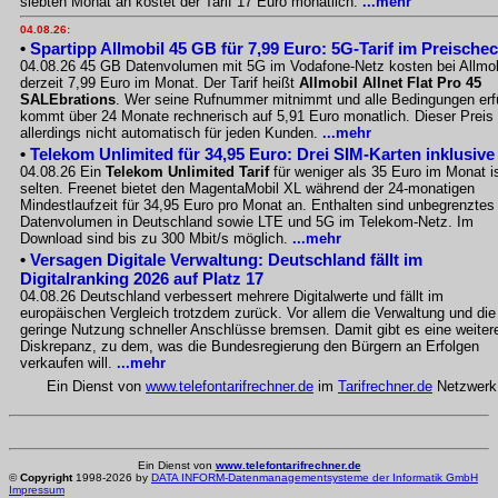
siebten Monat an kostet der Tarif 17 Euro monatlich.
...mehr
04.08.26:
•
Spartipp Allmobil 45 GB für 7,99 Euro: 5G-Tarif im Preische
04.08.26 45 GB Datenvolumen mit 5G im Vodafone-Netz kosten bei Allmob
derzeit 7,99 Euro im Monat. Der Tarif heißt
Allmobil Allnet Flat Pro 45
SALEbrations
. Wer seine Rufnummer mitnimmt und alle Bedingungen erfü
kommt über 24 Monate rechnerisch auf 5,91 Euro monatlich. Dieser Preis g
allerdings nicht automatisch für jeden Kunden.
...mehr
•
Telekom Unlimited für 34,95 Euro: Drei SIM-Karten inklusive
04.08.26 Ein
Telekom Unlimited Tarif
für weniger als 35 Euro im Monat i
selten. Freenet bietet den MagentaMobil XL während der 24-monatigen
Mindestlaufzeit für 34,95 Euro pro Monat an. Enthalten sind unbegrenztes
Datenvolumen in Deutschland sowie LTE und 5G im Telekom-Netz. Im
Download sind bis zu 300 Mbit/s möglich.
...mehr
•
Versagen Digitale Verwaltung: Deutschland fällt im
Digitalranking 2026 auf Platz 17
04.08.26 Deutschland verbessert mehrere Digitalwerte und fällt im
europäischen Vergleich trotzdem zurück. Vor allem die Verwaltung und die
geringe Nutzung schneller Anschlüsse bremsen. Damit gibt es eine weiter
Diskrepanz, zu dem, was die Bundesregierung den Bürgern an Erfolgen
verkaufen will.
...mehr
Ein Dienst von
www.telefontarifrechner.de
im
Tarifrechner.de
Netzwerk
Ein Dienst von
www.telefontarifrechner.de
©
Copyright
1998-2026 by
DATA INFORM-Datenmanagementsysteme der Informatik GmbH
Impressum