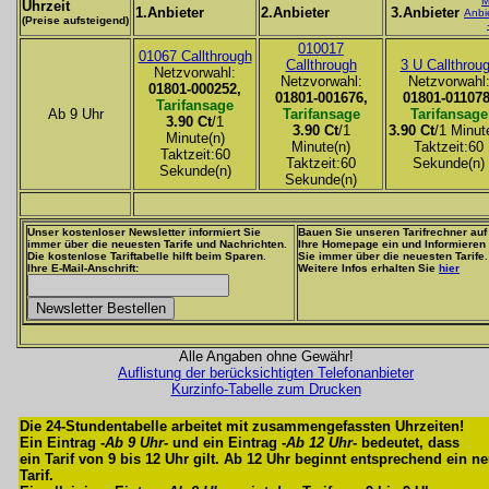
M
Uhrzeit
1.Anbieter
2.Anbieter
3.Anbieter
Anbi
(Preise aufsteigend)
010017
01067 Callthrough
Callthrough
3 U Callthrou
Netzvorwahl:
Netzvorwahl:
Netzvorwahl
01801-000252,
01801-001676,
01801-011078
Tarifansage
Ab 9 Uhr
Tarifansage
Tarifansage
3.90 Ct
/1
3.90 Ct
/1
3.90 Ct
/1 Minut
Minute(n)
Minute(n)
Taktzeit:60
Taktzeit:60
Taktzeit:60
Sekunde(n)
Sekunde(n)
Sekunde(n)
Unser kostenloser Newsletter informiert Sie
Bauen Sie unseren Tarifrechner auf
immer über die neuesten Tarife und Nachrichten.
Ihre Homepage ein und Informieren
Die kostenlose Tariftabelle hilft beim Sparen.
Sie immer über die neuesten Tarife.
Ihre E-Mail-Anschrift:
Weitere Infos erhalten Sie
hier
Alle Angaben ohne Gewähr!
Auflistung der berücksichtigten Telefonanbieter
Kurzinfo-Tabelle zum Drucken
Die 24-Stundentabelle arbeitet mit zusammengefassten Uhrzeiten!
Ein Eintrag -
Ab 9 Uhr
- und ein Eintrag -
Ab 12 Uhr
- bedeutet, dass
ein Tarif von 9 bis 12 Uhr gilt. Ab 12 Uhr beginnt entsprechend ein n
Tarif.