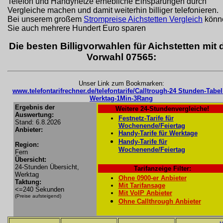
Telefon und Handynetze erhebliche Einsparungen durch
Vergleiche machen und damit weiterhin billiger telefonieren.
Bei unserem großem
Strompreise Aichstetten Vergleich
könn
Sie auch mehrere Hundert Euro sparen
Die besten Billigvorwahlen für Aichstetten mit 
Vorwahl 07565:
Unser Link zum Bookmarken:
www.telefontarifrechner.de/telefontarife/Calltrough-24 Stunden-Tabel
Werktag-1Min-3Rang
Ergebnis der
Weitere 24-Stundenvergleiche!
Auswertung:
Festnetz-Tarife für
Stand: 6.8.2026
Wochenende/Feiertag
Anbieter:
Handy-Tarife für Werktage
Handy-Tarife für
Region:
Wochenende/Feiertag
Fern
Übersicht:
24-Stunden Übersicht,
Tarifanzeige Filter:
Werktag
Ohne 0900-er Anbieter
Taktung:
Mit Tarifansage
<=240 Sekunden
Mit VoIP Anbieter
(Preise aufsteigend)
Ohne Callthrough Anbieter