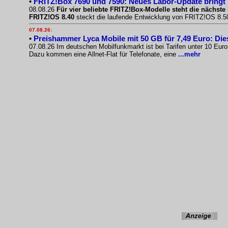
•
FRITZ!Box 7690 und 7590: Neues Labor-Update bringt
08.08.26
Für vier beliebte FRITZ!Box-Modelle steht die nächste 
FRITZ!OS 8.40
steckt die laufende Entwicklung von FRITZ!OS 8.50.
07.08.26:
•
Preishammer Lyca Mobile mit 50 GB für 7,49 Euro: Diese
07.08.26 Im deutschen Mobilfunkmarkt ist bei Tarifen unter 10 Eur
Dazu kommen eine Allnet-Flat für Telefonate, eine
...mehr