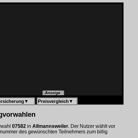
ersicherung
▼
Preisvergleich
▼
igvorwahlen
orwahl
07582
in
Allmannsweiler
. Der Nutzer wählt vor
fnummer des gewünschten Teilnehmers zum billig