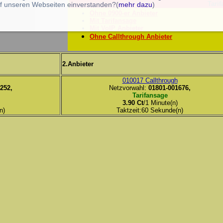
Tarif
f unseren Webseiten einverstanden?(
mehr dazu
)
Ohne 0900-er Anbieter
Mit Tarifansage
Mit VoIP Anbieter
Ohne Callthrough Anbieter
2.Anbieter
010017 Callthrough
252,
Netzvorwahl:
01801-001676,
Tarifansage
3.90 Ct
/1 Minute(n)
n)
Taktzeit:60 Sekunde(n)