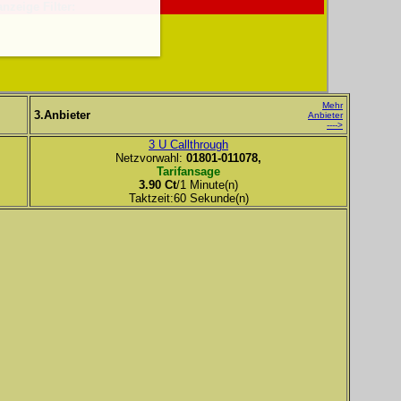
anzeige Filter:
Mehr
3.Anbieter
Anbieter
---->
3 U Callthrough
Netzvorwahl:
01801-011078,
Tarifansage
3.90 Ct
/1 Minute(n)
Taktzeit:60 Sekunde(n)