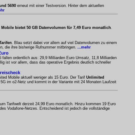
 und 5690
erneut mit einer Testversion. Hinter dem aktuellen
ehr
 Mobile bietet 50 GB Datenvolumen für 7,49 Euro monatlich
.
Tarifen
. Blau setzt dabei vor allem auf viel Datenvolumen zu einem
n, die ihre bisherige Rufnummer mitbringen.
...mehr
Euro
 fallen ordentlich aus: 29,9 Milliarden Euro Umsatz, 11,8 Milliarden
ig ist vor allem, dass das operative Ergebnis deutlich schneller
Preischeck
ited Mobile aktuell weniger als 15 Euro. Der Tarif
Unlimited
es 5G im o2-Netz und kommt in der Variante mit 24 Monaten Laufzeit
urn Tarifwelt derzeit 24,99 Euro monatlich. Hinzu kommen 19 Euro
 des Vodafone-Netzes. Entscheidend ist jedoch die vollständige