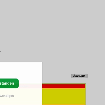
rstanden
-Stundenvergleiche!
twendigen