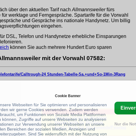
äch über den aktuellen Tarif nach
Allmannsweiler
fürs
fe für werktage und Ferngespräche. Spartarife für die Vorwahl
sgespräche und Gespräche ins nationale Handynetz. Um billig
ragsverpflichtungen eingehen.
für DSL, Telefon und Handynetze erhebliche Einsparungen
lefonieren.
eich
können Sie auch mehrere Hundert Euro sparen
 Allmannsweiler mit der Vorwahl 07582:
telefontarife/Calltrough-24 Stunden-Tabelle-Sa.+und+So-1Min-3Rang
Cookie Banner
unsere Webseiten für Sie optimieren und personalisieren
Einve
rden wir gerne Cookies verwenden. Zudem werden
Weitere 24
braucht, um Funktionen von Soziale Media Plattformen
Festnetz-Tarife für Werktage
u können, Zugriffe auf unsere Webseiten zu analysieren
Handy-Tarife für Werktage
ationen zur Verwendung unserer Webseiten an unsere
Nur die No
Handy-Tarife für Wochenende/Feiertag
 den Bereichen der sozialen Medien, Anzeigen und
eiterzugeben. Sind Sie widerruflich mit der Nutzung von