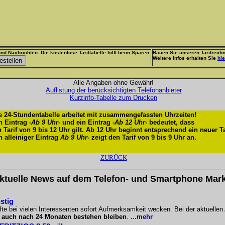
nd Nachrichten. Die kostenlose Tariftabelle hilft beim Sparen.
Bauen Sie unseren Tarifrechn
Weitere Infos erhalten Sie
hie
Alle Angaben ohne Gewähr!
Auflistung der berücksichtigten Telefonanbieter
Kurzinfo-Tabelle zum Drucken
e 24-Stundentabelle arbeitet mit zusammengefassten Uhrzeiten!
n Eintrag -
Ab 9 Uhr
- und ein Eintrag -
Ab 12 Uhr
- bedeutet, dass
n Tarif von 9 bis 12 Uhr gilt. Ab 12 Uhr beginnt entsprechend ein neuer Ta
n alleiniger Eintrag
Ab 9 Uhr
- zeigt den Tarif von 9 bis 9 Uhr an.
ZURÜCK
ktuelle News auf dem Telefon- und Smartphone Mark
stig
te bei vielen Interessenten sofort Aufmerksamkeit wecken. Bei der aktuellen
l
auch nach 24 Monaten bestehen bleiben
.
...mehr