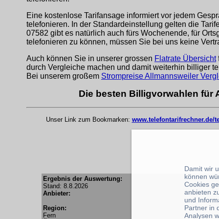
Eine kostenlose Tarifansage informiert vor jedem Gespr
telefonieren. In der Standardeinstellung gelten die Tari
07582 gibt es natürlich auch fürs Wochenende, für Ort
telefonieren zu können, müssen Sie bei uns keine Vert
Auch können Sie in unserer grossen
Flatrate Übersicht
durch Vergleiche machen und damit weiterhin billiger te
Bei unserem großem
Strompreise Allmannsweiler Vergl
Die besten Billigvorwahlen für
Unser Link zum Bookmarken:
www.telefontarifrechner.de/
Damit wir 
können wü
Ergebnis der Auswertung:
Cookies ge
Stand: 8.8.2026
anbieten z
Anbieter:
und Inform
Partner in
Region:
Analysen w
Fern