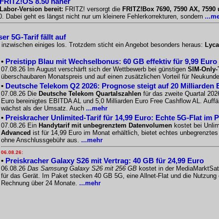
 FRITZ!OS 8.50 näher
Labor-Version bereit:
FRITZ! versorgt die
FRITZ!Box 7690, 7590 AX, 7590
 Dabei geht es längst nicht nur um kleinere Fehlerkorrekturen, sondern
...m
r 5G-Tarif fällt auf
o inzwischen einiges los. Trotzdem sticht ein Angebot besonders heraus:
Lyca
•
Preistipp Blau mit Wechselbonus: 60 GB effektiv für 9,99 Euro
07.08.26 Im August verschärft sich der Wettbewerb bei günstigen
SIM-Only-
überschaubaren Monatspreis und auf einen zusätzlichen Vorteil für Neukunde
•
Deutsche Telekom Q2 2026: Prognose steigt auf 20 Milliarden 
07.08.26 Die
Deutsche Telekom Quartalszahlen
für das zweite Quartal 2026
Euro bereinigtes EBITDA AL und 5,0 Milliarden Euro Free Cashflow AL. Auffäll
wächst als der Umsatz. Auch
...mehr
•
Preiskracher Unlimited-Tarif für 14,99 Euro: Echte 5G-Flat im 
07.08.26 Ein
Handytarif mit unbegrenztem Datenvolumen
kostet bei Unlim
Advanced
ist für 14,99 Euro im Monat erhältlich, bietet echtes unbegrenzt
ohne Anschlussgebühr aus.
...mehr
06.08.26:
•
Preiskracher Galaxy S26 mit Vertrag: 40 GB für 24,99 Euro
06.08.26
Das Samsung Galaxy S26 mit 256 GB
kostet in der MediaMarktSat
für das Gerät. Im Paket stecken 40 GB 5G, eine Allnet-Flat und die Nutzung
Rechnung über 24 Monate.
...mehr