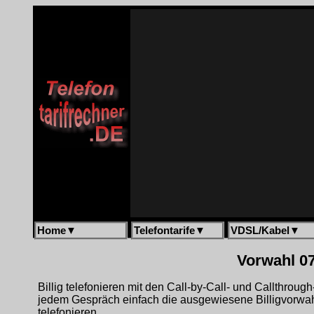
Home
▼
Telefontarife
▼
VDSL/Kabel
▼
Vorwahl 07
Billig telefonieren mit den Call-by-Call- und Callthrou
jedem Gespräch einfach die ausgewiesene Billigvorwa
telefonieren.