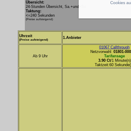
Übersicht:
Cookies au
24-Stunden Übersicht, Sa.+und+So
Taktung:
<=240 Sekunden
(Preise aufsteigend)
Uhrzeit
1.Anbieter
(Preise aufsteigend)
01067 Callthrough
Netzvorwahl:
01801-000
Ab 9 Uhr
Tarifansage
3.90 Ct
/1 Minute(n)
Taktzeit:60 Sekunde(