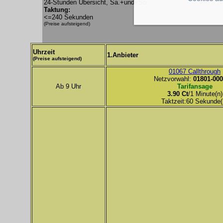
24-Stunden Übersicht, Sa.+und+So
Taktung:
<=240 Sekunden
(Preise aufsteigend)
Uhrzeit
1.Anbieter
(Preise aufsteigend)
01067 Callthrough
Netzvorwahl:
01801-000
Ab 9 Uhr
Tarifansage
3.90 Ct
/1 Minute(n)
Taktzeit:60 Sekunde(