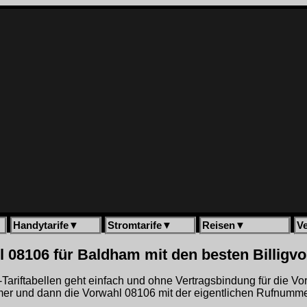
Handytarife
▼
Stromtarife
▼
Reisen
▼
V
 08106 für Baldham mit den besten Billigv
gh-Tariftabellen geht einfach und ohne Vertragsbindung für die V
r und dann die Vorwahl 08106 mit der eigentlichen Rufnummer