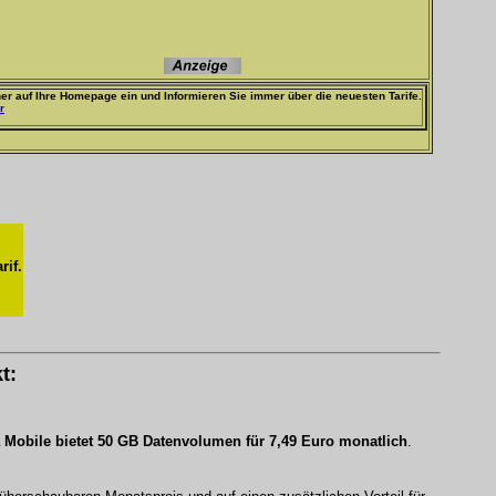
er auf Ihre Homepage ein und Informieren Sie immer über die neuesten Tarife.
r
rif.
t:
 Mobile bietet 50 GB Datenvolumen für 7,49 Euro monatlich
.