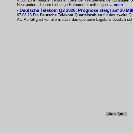
07.08.26 Im August verschärft sich der Wettbewerb bei günstigen
S
Neukunden, die ihre bisherige Rufnummer mitbringen.
...mehr
•
Deutsche Telekom Q2 2026: Prognose steigt auf 20 Mil
07.08.26 Die
Deutsche Telekom Quartalszahlen
für das zweite Qu
AL. Auffällig ist vor allem, dass das operative Ergebnis deutlich s