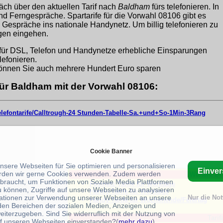
äch über den aktuellen Tarif nach
Baldham
fürs telefonieren. In
und Ferngespräche. Spartarife für die Vorwahl 08106 gibt es
 Gespräche ins nationale Handynetz. Um billig telefonieren zu
ngen eingehen.
für DSL, Telefon und Handynetze erhebliche Einsparungen
lefonieren.
nnen Sie auch mehrere Hundert Euro sparen
für Baldham mit der Vorwahl 08106:
telefontarife/Calltrough-24 Stunden-Tabelle-Sa.+und+So-1Min-3Rang
Cookie Banner
unsere Webseiten für Sie optimieren und personalisieren
Einve
rden wir gerne Cookies verwenden. Zudem werden
Weitere 24
braucht, um Funktionen von Soziale Media Plattformen
Festnetz-Tarife für Werktage
u können, Zugriffe auf unsere Webseiten zu analysieren
Handy-Tarife für Werktage
ationen zur Verwendung unserer Webseiten an unsere
Nur die No
Handy-Tarife für Wochenende/Feiertag
 den Bereichen der sozialen Medien, Anzeigen und
eiterzugeben. Sind Sie widerruflich mit der Nutzung von
Tarif
f unseren Webseiten einverstanden?(
mehr dazu
)