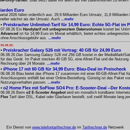
IM-Only-Tarifen
. Blau setzt dabei vor allem auf viel Datenvolumen zu einem
liarden Euro
artal 2026 fallen ordentlich aus: 29,9 Milliarden Euro Umsatz, 11,8 Milliarde
chneller wächst als der Umsatz. Auch
...mehr
•
Preiskracher Unlimited-Tarif für 14,99 Euro: Echte 5G-Flat im 
07.08.26 Ein
Handytarif mit unbegrenztem Datenvolumen
kostet bei Unlim
Advanced
ist für 14,99 Euro im Monat erhältlich, bietet echtes unbegrenzt
ohne Anschlussgebühr aus.
...mehr
06.08.26:
•
Preiskracher Galaxy S26 mit Vertrag: 40 GB für 24,99 Euro
06.08.26
Das Samsung Galaxy S26 mit 256 GB
kostet in der MediaMarktSat
für das Gerät. Im Paket stecken 40 GB 5G, eine Allnet-Flat und die Nutzung
Rechnung über 24 Monate.
...mehr
•
iPhone 17 mit 60 GB für 34,99 Euro: Blau-Deal im Preischeck
06.08.26 Blau bietet das iPhone 17 zusammen mit einer 60-GB-Allnet-Flat f
Anschlusspreis entfällt bei einer Online-Bestellung. Günstig ist das Paket
Nutzungsverhalten passen.
...mehr
•
o2 Home Flex mit SoFlow SO4 Pro: E-Scooter-Deal --Der Kos
06.08.26 Beim
o2 E-Scooter Angebot
wird ein monatlich kündbarer Interne
Flex
Tarif über DSL, Kabel oder Glasfaser bestellt, soll zwölf Monate lang 
Ein Dienst von
www.telefontarifrechner.de
im
Tarifrechner.de
Netzwerk