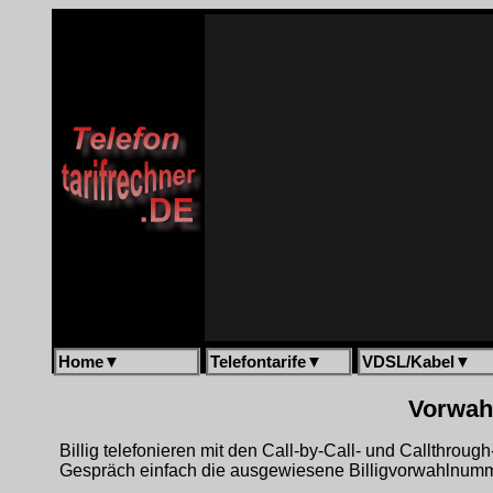
Home
▼
Telefontarife
▼
VDSL/Kabel
▼
Vorwahl
Billig telefonieren mit den Call-by-Call- und Callthrou
Gespräch einfach die ausgewiesene Billigvorwahlnumme