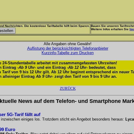
nd Nachrichten. Die kostenlose Tariftabelle hilft beim Sparen.
Bauen Sie unseren Tarifrechn
Weitere Infos erhalten Sie
hie
Alle Angaben ohne Gewähr!
Auflistung der berücksichtigten Telefonanbieter
Kurzinfo-Tabelle zum Drucken
e 24-Stundentabelle arbeitet mit zusammengefassten Uhrzeiten!
n Eintrag -
Ab 9 Uhr
- und ein Eintrag -
Ab 12 Uhr
- bedeutet, dass
n Tarif von 9 bis 12 Uhr gilt. Ab 12 Uhr beginnt entsprechend ein neuer Ta
n alleiniger Eintrag
Ab 9 Uhr
- zeigt den Tarif von 9 bis 9 Uhr an.
ZURÜCK
ktuelle News auf dem Telefon- und Smartphone Mark
r 5G-Tarif fällt auf
o inzwischen einiges los. Trotzdem sticht ein Angebot besonders heraus:
Lyca
,99 Euro