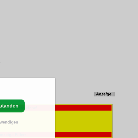
rstanden
-Stundenvergleiche!
twendigen
anzeige Filter: