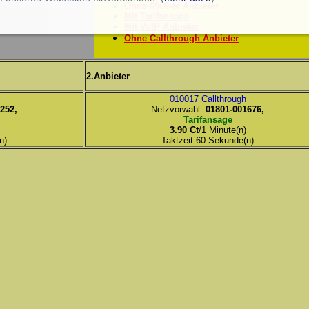
Ohne 0900-er Anbieter
Mit Tarifansage
Mit VoIP Anbieter
Ohne Callthrough Anbieter
2.Anbieter
010017 Callthrough
252,
Netzvorwahl:
01801-001676,
Tarifansage
3.90 Ct
/1 Minute(n)
n)
Taktzeit:60 Sekunde(n)