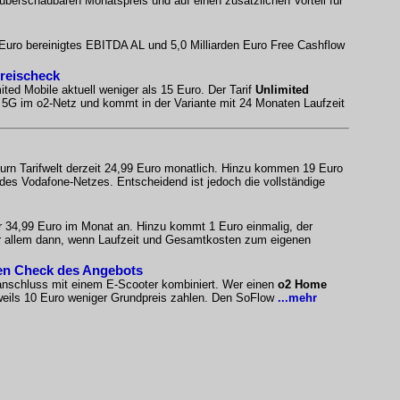
 überschaubaren Monatspreis und auf einen zusätzlichen Vorteil für
n Euro bereinigtes EBITDA AL und 5,0 Milliarden Euro Free Cashflow
Preischeck
ited Mobile aktuell weniger als 15 Euro. Der Tarif
Unlimited
es 5G im o2-Netz und kommt in der Variante mit 24 Monaten Laufzeit
urn Tarifwelt derzeit 24,99 Euro monatlich. Hinzu kommen 19 Euro
 des Vodafone-Netzes. Entscheidend ist jedoch die vollständige
ür 34,99 Euro im Monat an. Hinzu kommt 1 Euro einmalig, der
 vor allem dann, wenn Laufzeit und Gesamtkosten zum eigenen
ten Check des Angebots
tanschluss mit einem E-Scooter kombiniert. Wer einen
o2 Home
jeweils 10 Euro weniger Grundpreis zahlen. Den SoFlow
...mehr