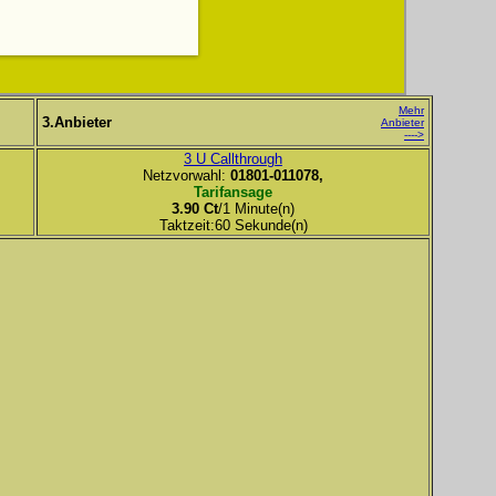
Mehr
3.Anbieter
Anbieter
---->
3 U Callthrough
Netzvorwahl:
01801-011078,
Tarifansage
3.90 Ct
/1 Minute(n)
Taktzeit:60 Sekunde(n)