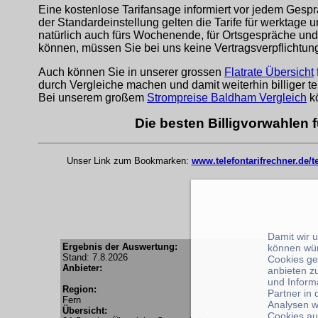
Eine kostenlose Tarifansage informiert vor jedem Gespr
der Standardeinstellung gelten die Tarife für werktage 
natürlich auch fürs Wochenende, für Ortsgespräche und
können, müssen Sie bei uns keine Vertragsverpflichtu
Auch können Sie in unserer grossen
Flatrate Übersicht
durch Vergleiche machen und damit weiterhin billiger te
Bei unserem großem
Strompreise Baldham Vergleich
kö
Die besten Billigvorwahlen 
Unser Link zum Bookmarken:
www.telefontarifrechner.de/
Damit wir 
Ergebnis der Auswertung:
können wü
Stand: 7.8.2026
Cookies ge
Anbieter:
anbieten z
und Inform
Region:
Partner in
Fern
Analysen w
Übersicht:
Cookies au