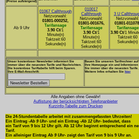
(Preise aufsteigend)
010017
01067 Callthrough
Callthrough
3 U Callthrou
Netzvorwahl:
Netzvorwahl:
Netzvorwahl
01801-000252,
01801-001676,
01801-011078
Tarifansage
Ab 9 Uhr
Tarifansage
Tarifansage
3.90 Ct
/1
3.90 Ct
/1
3.90 Ct
/1 Minut
Minute(n)
Minute(n)
Taktzeit:60
Taktzeit:60
Taktzeit:60
Sekunde(n)
Sekunde(n)
Sekunde(n)
Unser kostenloser Newsletter informiert Sie
Bauen Sie unseren Tarifrechner auf
immer über die neuesten Tarife und Nachrichten.
Ihre Homepage ein und Informieren
Die kostenlose Tariftabelle hilft beim Sparen.
Sie immer über die neuesten Tarife.
Ihre E-Mail-Anschrift:
Weitere Infos erhalten Sie
hier
Alle Angaben ohne Gewähr!
Auflistung der berücksichtigten Telefonanbieter
Kurzinfo-Tabelle zum Drucken
Die 24-Stundentabelle arbeitet mit zusammengefassten Uhrzeiten!
Ein Eintrag -
Ab 9 Uhr
- und ein Eintrag -
Ab 12 Uhr
- bedeutet, dass
ein Tarif von 9 bis 12 Uhr gilt. Ab 12 Uhr beginnt entsprechend ein n
Tarif.
Ein alleiniger Eintrag
Ab 9 Uhr
- zeigt den Tarif von 9 bis 9 Uhr an.