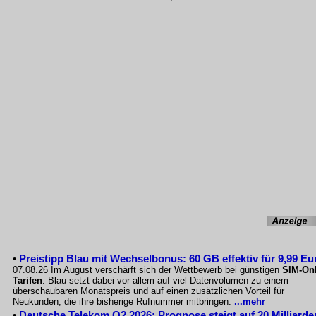
•
Preistipp Blau mit Wechselbonus: 60 GB effektiv für 9,99 Eu
07.08.26 Im August verschärft sich der Wettbewerb bei günstigen
SIM-Onl
Tarifen
. Blau setzt dabei vor allem auf viel Datenvolumen zu einem
überschaubaren Monatspreis und auf einen zusätzlichen Vorteil für
Neukunden, die ihre bisherige Rufnummer mitbringen.
...mehr
•
Deutsche Telekom Q2 2026: Prognose steigt auf 20 Milliarde