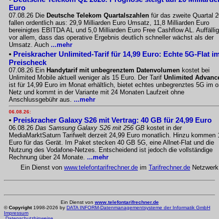
Euro
07.08.26 Die
Deutsche Telekom Quartalszahlen
für das zweite Quartal 
fallen ordentlich aus: 29,9 Milliarden Euro Umsatz, 11,8 Milliarden Euro
bereinigtes EBITDA AL und 5,0 Milliarden Euro Free Cashflow AL. Auffällig
vor allem, dass das operative Ergebnis deutlich schneller wächst als der
Umsatz. Auch
...mehr
•
Preiskracher Unlimited-Tarif für 14,99 Euro: Echte 5G-Flat i
Preischeck
07.08.26 Ein
Handytarif mit unbegrenztem Datenvolumen
kostet bei
Unlimited Mobile aktuell weniger als 15 Euro. Der Tarif
Unlimited Advanc
ist für 14,99 Euro im Monat erhältlich, bietet echtes unbegrenztes 5G im o
Netz und kommt in der Variante mit 24 Monaten Laufzeit ohne
Anschlussgebühr aus.
...mehr
06.08.26:
•
Preiskracher Galaxy S26 mit Vertrag: 40 GB für 24,99 Euro
06.08.26
Das Samsung Galaxy S26 mit 256 GB
kostet in der
MediaMarktSaturn Tarifwelt derzeit 24,99 Euro monatlich. Hinzu kommen 
Euro für das Gerät. Im Paket stecken 40 GB 5G, eine Allnet-Flat und die
Nutzung des Vodafone-Netzes. Entscheidend ist jedoch die vollständige
Rechnung über 24 Monate.
...mehr
Ein Dienst von
www.telefontarifrechner.de
im
Tarifrechner.de
Netzwerk
Ein Dienst von
www.telefontarifrechner.de
©
Copyright
1998-2026 by
DATA INFORM-Datenmanagementsysteme der Informatik GmbH
Impressum
Datenschutzhinweise