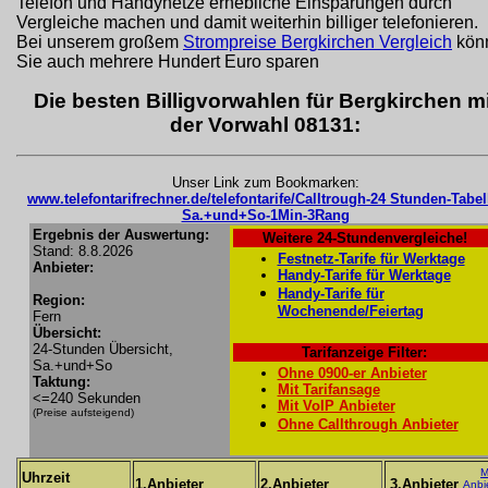
Telefon und Handynetze erhebliche Einsparungen durch
Vergleiche machen und damit weiterhin billiger telefonieren.
Bei unserem großem
Strompreise Bergkirchen Vergleich
kön
Sie auch mehrere Hundert Euro sparen
Die besten Billigvorwahlen für Bergkirchen mi
der Vorwahl 08131:
Unser Link zum Bookmarken:
www.telefontarifrechner.de/telefontarife/Calltrough-24 Stunden-Tabel
Sa.+und+So-1Min-3Rang
Ergebnis der Auswertung:
Weitere 24-Stundenvergleiche!
Stand: 8.8.2026
Festnetz-Tarife für Werktage
Anbieter:
Handy-Tarife für Werktage
Handy-Tarife für
Region:
Wochenende/Feiertag
Fern
Übersicht:
24-Stunden Übersicht,
Tarifanzeige Filter:
Sa.+und+So
Ohne 0900-er Anbieter
Taktung:
Mit Tarifansage
<=240 Sekunden
Mit VoIP Anbieter
(Preise aufsteigend)
Ohne Callthrough Anbieter
M
Uhrzeit
1.Anbieter
2.Anbieter
3.Anbieter
Anbi