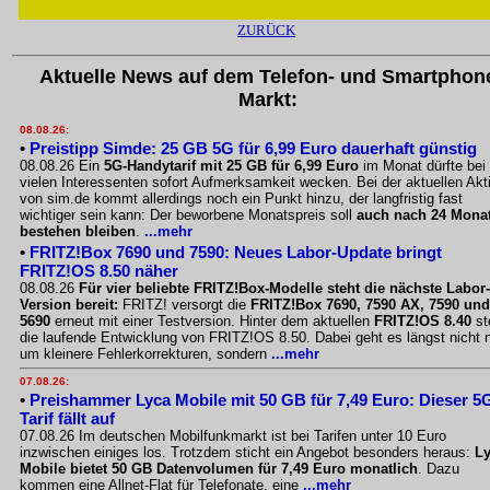
ZURÜCK
Aktuelle News auf dem Telefon- und Smartphon
Markt:
08.08.26:
•
Preistipp Simde: 25 GB 5G für 6,99 Euro dauerhaft günstig
08.08.26 Ein
5G-Handytarif mit 25 GB für 6,99 Euro
im Monat dürfte bei
vielen Interessenten sofort Aufmerksamkeit wecken. Bei der aktuellen Akt
von sim.de kommt allerdings noch ein Punkt hinzu, der langfristig fast
wichtiger sein kann: Der beworbene Monatspreis soll
auch nach 24 Mona
bestehen bleiben
.
...mehr
•
FRITZ!Box 7690 und 7590: Neues Labor-Update bringt
FRITZ!OS 8.50 näher
08.08.26
Für vier beliebte FRITZ!Box-Modelle steht die nächste Labor-
Version bereit:
FRITZ! versorgt die
FRITZ!Box 7690, 7590 AX, 7590 und
5690
erneut mit einer Testversion. Hinter dem aktuellen
FRITZ!OS 8.40
st
die laufende Entwicklung von FRITZ!OS 8.50. Dabei geht es längst nicht 
um kleinere Fehlerkorrekturen, sondern
...mehr
07.08.26:
•
Preishammer Lyca Mobile mit 50 GB für 7,49 Euro: Dieser 5
Tarif fällt auf
07.08.26 Im deutschen Mobilfunkmarkt ist bei Tarifen unter 10 Euro
inzwischen einiges los. Trotzdem sticht ein Angebot besonders heraus:
L
Mobile bietet 50 GB Datenvolumen für 7,49 Euro monatlich
. Dazu
kommen eine Allnet-Flat für Telefonate, eine
...mehr