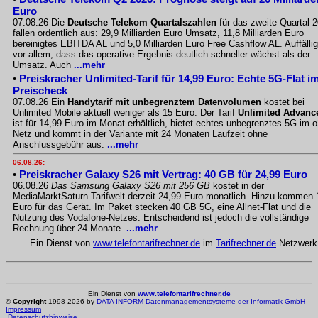
Euro
07.08.26 Die
Deutsche Telekom Quartalszahlen
für das zweite Quartal 
fallen ordentlich aus: 29,9 Milliarden Euro Umsatz, 11,8 Milliarden Euro
bereinigtes EBITDA AL und 5,0 Milliarden Euro Free Cashflow AL. Auffällig
vor allem, dass das operative Ergebnis deutlich schneller wächst als der
Umsatz. Auch
...mehr
•
Preiskracher Unlimited-Tarif für 14,99 Euro: Echte 5G-Flat i
Preischeck
07.08.26 Ein
Handytarif mit unbegrenztem Datenvolumen
kostet bei
Unlimited Mobile aktuell weniger als 15 Euro. Der Tarif
Unlimited Advanc
ist für 14,99 Euro im Monat erhältlich, bietet echtes unbegrenztes 5G im o
Netz und kommt in der Variante mit 24 Monaten Laufzeit ohne
Anschlussgebühr aus.
...mehr
06.08.26:
•
Preiskracher Galaxy S26 mit Vertrag: 40 GB für 24,99 Euro
06.08.26
Das Samsung Galaxy S26 mit 256 GB
kostet in der
MediaMarktSaturn Tarifwelt derzeit 24,99 Euro monatlich. Hinzu kommen 
Euro für das Gerät. Im Paket stecken 40 GB 5G, eine Allnet-Flat und die
Nutzung des Vodafone-Netzes. Entscheidend ist jedoch die vollständige
Rechnung über 24 Monate.
...mehr
Ein Dienst von
www.telefontarifrechner.de
im
Tarifrechner.de
Netzwerk
Ein Dienst von
www.telefontarifrechner.de
©
Copyright
1998-2026 by
DATA INFORM-Datenmanagementsysteme der Informatik GmbH
Impressum
Datenschutzhinweise