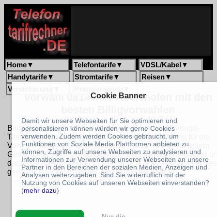
Home
▼
Telefontarife
▼
VDSL/Kabel
▼
Handytarife
▼
Stromtarife
▼
Reisen
▼
Versicherung
▼
Preisvergleich
▼
Vorwahl 08146 für Adelshofen mit den
Cookie Banner
besten Billigvorwahlen
Damit wir unsere Webseiten für Sie optimieren und
Billig telefonieren mit den Call-by-Call- und Callthrough-
personalisieren können würden wir gerne Cookies
verwenden. Zudem werden Cookies gebraucht, um
Tariftabellen geht einfach und ohne Vertragsbindung für die
Funktionen von Soziale Media Plattformen anbieten zu
Vorwahl
08146
in
Adelshofen
. Der Nutzer wählt vor jedem
können, Zugriffe auf unsere Webseiten zu analysieren und
Gespräch einfach die ausgewiesene Billigvorwahlnummer u
Informationen zur Verwendung unserer Webseiten an unsere
dann die Vorwahl 08146 mit der eigentlichen Rufnummer des
Partner in den Bereichen der sozialen Medien, Anzeigen und
gewünschten Teilnehmers zum billig telefonieren.
Analysen weiterzugeben. Sind Sie widerruflich mit der
Nutzung von Cookies auf unseren Webseiten einverstanden?
(
mehr dazu
)
Nur die