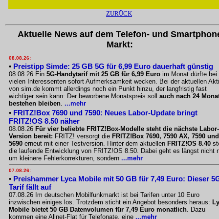
ZURÜCK
Aktuelle News auf dem Telefon- und Smartphon
Markt:
08.08.26:
•
Preistipp Simde: 25 GB 5G für 6,99 Euro dauerhaft günstig
08.08.26 Ein
5G-Handytarif mit 25 GB für 6,99 Euro
im Monat dürfte bei
vielen Interessenten sofort Aufmerksamkeit wecken. Bei der aktuellen Akt
von sim.de kommt allerdings noch ein Punkt hinzu, der langfristig fast
wichtiger sein kann: Der beworbene Monatspreis soll
auch nach 24 Mona
bestehen bleiben
.
...mehr
•
FRITZ!Box 7690 und 7590: Neues Labor-Update bringt
FRITZ!OS 8.50 näher
08.08.26
Für vier beliebte FRITZ!Box-Modelle steht die nächste Labor-
Version bereit:
FRITZ! versorgt die
FRITZ!Box 7690, 7590 AX, 7590 und
5690
erneut mit einer Testversion. Hinter dem aktuellen
FRITZ!OS 8.40
st
die laufende Entwicklung von FRITZ!OS 8.50. Dabei geht es längst nicht 
um kleinere Fehlerkorrekturen, sondern
...mehr
07.08.26:
•
Preishammer Lyca Mobile mit 50 GB für 7,49 Euro: Dieser 5
Tarif fällt auf
07.08.26 Im deutschen Mobilfunkmarkt ist bei Tarifen unter 10 Euro
inzwischen einiges los. Trotzdem sticht ein Angebot besonders heraus:
L
Mobile bietet 50 GB Datenvolumen für 7,49 Euro monatlich
. Dazu
kommen eine Allnet-Flat für Telefonate, eine
...mehr