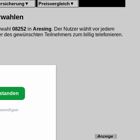
ersicherung
▼
Preisvergleich
▼
orwahlen
orwahl
08252
in
Aresing
. Der Nutzer wählt vor jedem
 des gewünschten Teilnehmers zum billig telefonieren.
rstanden
twendigen