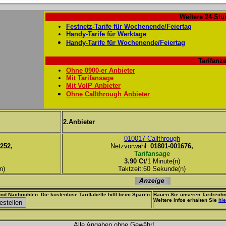
Weitere 24-Stu
Festnetz-Tarife für Wochenende/Feiertag
Handy-Tarife für Werktage
Handy-Tarife für Wochenende/Feiertag
Tarifanze
Ohne 0900-er Anbieter
Mit Tarifansage
Mit VoIP Anbieter
Ohne Callthrough Anbieter
2.Anbieter
010017 Callthrough
252,
Netzvorwahl:
01801-001676,
Tarifansage
3.90 Ct
/1 Minute(n)
n)
Taktzeit:60 Sekunde(n)
nd Nachrichten. Die kostenlose Tariftabelle hilft beim Sparen.
Bauen Sie unseren Tarifrechn
Weitere Infos erhalten Sie
hie
Alle Angaben ohne Gewähr!