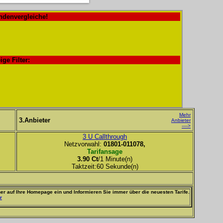
ndenvergleiche!
ige Filter:
Mehr
3.Anbieter
Anbieter
---->
3 U Callthrough
Netzvorwahl:
01801-011078,
Tarifansage
3.90 Ct
/1 Minute(n)
Taktzeit:60 Sekunde(n)
er auf Ihre Homepage ein und Informieren Sie immer über die neuesten Tarife.
r