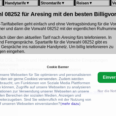
Handytarife
▼
Stromtarife
▼
Reisen
▼
V
l 08252 für Aresing mit den besten Billigv
gh-Tariftabellen geht einfach und ohne Vertragsbindung für die V
r und dann die Vorwahl 08252 mit der eigentlichen Rufnummer
äch über den aktuellen Tarif nach
Aresing
fürs telefonieren. In
und Ferngespräche. Spartarife für die Vorwahl 08252 gibt es
 Gespräche ins nationale Handynetz. Um billig telefonieren zu
ngen eingehen.
für DSL, Telefon und Handynetze erhebliche Einsparungen
lefonieren.
Cookie Banner
nen Sie auch mehrere Hundert Euro sparen
unsere Webseiten für Sie optimieren und personalisieren
Einve
für Aresing mit der Vorwahl 08252:
rden wir gerne Cookies verwenden. Zudem werden
braucht, um Funktionen von Soziale Media Plattformen
u können, Zugriffe auf unsere Webseiten zu analysieren
ationen zur Verwendung unserer Webseiten an unsere
Nur die No
/telefontarife/Calltrough-24 Stunden-Tabelle-Werktag-1Min-3Rang
 den Bereichen der sozialen Medien, Anzeigen und
eiterzugeben. Sind Sie widerruflich mit der Nutzung von
f unseren Webseiten einverstanden?(
mehr dazu
)