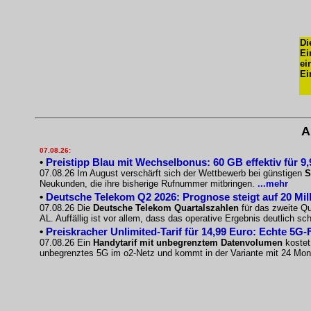
Di
Ei
ei
Ei
A
07.08.26:
•
Preistipp Blau mit Wechselbonus: 60 GB effektiv für 9
07.08.26 Im August verschärft sich der Wettbewerb bei günstigen
S
Neukunden, die ihre bisherige Rufnummer mitbringen.
...mehr
•
Deutsche Telekom Q2 2026: Prognose steigt auf 20 Mil
07.08.26 Die
Deutsche Telekom Quartalszahlen
für das zweite Qu
AL. Auffällig ist vor allem, dass das operative Ergebnis deutlich s
•
Preiskracher Unlimited-Tarif für 14,99 Euro: Echte 5G-
07.08.26 Ein
Handytarif mit unbegrenztem Datenvolumen
kostet 
unbegrenztes 5G im o2-Netz und kommt in der Variante mit 24 Mo