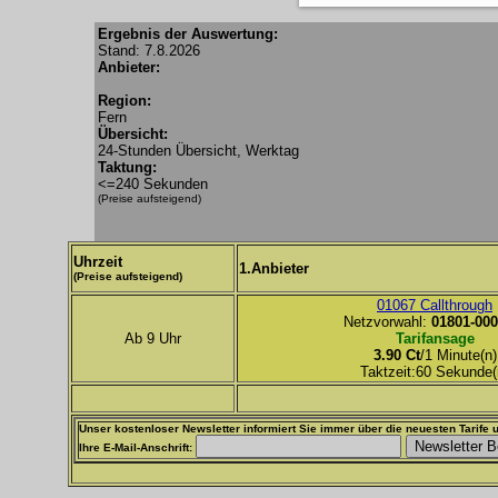
Ergebnis der Auswertung:
Stand: 7.8.2026
Anbieter:
Region:
Fern
Übersicht:
24-Stunden Übersicht, Werktag
Taktung:
<=240 Sekunden
(Preise aufsteigend)
Uhrzeit
1.Anbieter
(Preise aufsteigend)
01067 Callthrough
Netzvorwahl:
01801-000
Ab 9 Uhr
Tarifansage
3.90 Ct
/1 Minute(n)
Taktzeit:60 Sekunde(
Unser kostenloser Newsletter informiert Sie immer über die neuesten Tarife u
Ihre E-Mail-Anschrift: