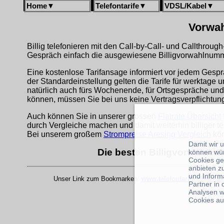
Home
▼
Telefontarife
▼
VDSL/Kabel
▼
Vorwah
Billig telefonieren mit den Call-by-Call- und Callthrou
Gespräch einfach die ausgewiesene Billigvorwahlnumme
Eine kostenlose Tarifansage informiert vor jedem Gespr
der Standardeinstellung gelten die Tarife für werktage 
natürlich auch fürs Wochenende, für Ortsgespräche und
können, müssen Sie bei uns keine Vertragsverpflichtu
Auch können Sie in unserer grossen
Flatrate Übersicht
durch Vergleiche machen und damit weiterhin billiger te
Bei unserem großem
Strompreise Aresing Vergleich
kön
Damit wir 
Die besten Billigvorwahlen 
können wü
Cookies ge
anbieten z
und Inform
Unser Link zum Bookmarken:
www.telefontarifrechner.de
Partner in
Analysen w
Cookies au