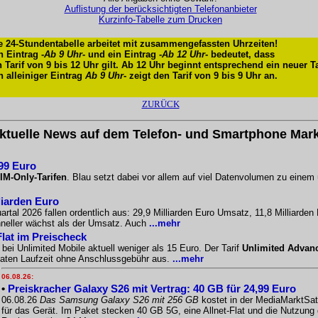
Auflistung der berücksichtigten Telefonanbieter
Kurzinfo-Tabelle zum Drucken
e 24-Stundentabelle arbeitet mit zusammengefassten Uhrzeiten!
n Eintrag -
Ab 9 Uhr
- und ein Eintrag -
Ab 12 Uhr
- bedeutet, dass
n Tarif von 9 bis 12 Uhr gilt. Ab 12 Uhr beginnt entsprechend ein neuer Ta
n alleiniger Eintrag
Ab 9 Uhr
- zeigt den Tarif von 9 bis 9 Uhr an.
ZURÜCK
ktuelle News auf dem Telefon- und Smartphone Mark
,99 Euro
IM-Only-Tarifen
. Blau setzt dabei vor allem auf viel Datenvolumen zu einem
liarden Euro
artal 2026 fallen ordentlich aus: 29,9 Milliarden Euro Umsatz, 11,8 Milliarde
chneller wächst als der Umsatz. Auch
...mehr
Flat im Preischeck
bei Unlimited Mobile aktuell weniger als 15 Euro. Der Tarif
Unlimited Advan
naten Laufzeit ohne Anschlussgebühr aus.
...mehr
06.08.26:
•
Preiskracher Galaxy S26 mit Vertrag: 40 GB für 24,99 Euro
06.08.26
Das Samsung Galaxy S26 mit 256 GB
kostet in der MediaMarktSat
für das Gerät. Im Paket stecken 40 GB 5G, eine Allnet-Flat und die Nutzung