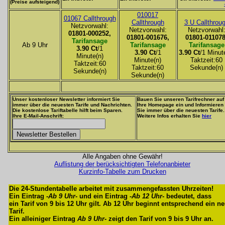
(Preise aufsteigend)
010017
01067 Callthrough
Callthrough
3 U Callthrou
Netzvorwahl:
Netzvorwahl:
Netzvorwahl
01801-000252,
01801-001676,
01801-011078
Tarifansage
Ab 9 Uhr
Tarifansage
Tarifansage
3.90 Ct
/1
3.90 Ct
/1
3.90 Ct
/1 Minut
Minute(n)
Minute(n)
Taktzeit:60
Taktzeit:60
Taktzeit:60
Sekunde(n)
Sekunde(n)
Sekunde(n)
Unser kostenloser Newsletter informiert Sie
Bauen Sie unseren Tarifrechner auf
immer über die neuesten Tarife und Nachrichten.
Ihre Homepage ein und Informieren
Die kostenlose Tariftabelle hilft beim Sparen.
Sie immer über die neuesten Tarife.
Ihre E-Mail-Anschrift:
Weitere Infos erhalten Sie
hier
Alle Angaben ohne Gewähr!
Auflistung der berücksichtigten Telefonanbieter
Kurzinfo-Tabelle zum Drucken
Die 24-Stundentabelle arbeitet mit zusammengefassten Uhrzeiten!
Ein Eintrag -
Ab 9 Uhr
- und ein Eintrag -
Ab 12 Uhr
- bedeutet, dass
ein Tarif von 9 bis 12 Uhr gilt. Ab 12 Uhr beginnt entsprechend ein n
Tarif.
Ein alleiniger Eintrag
Ab 9 Uhr
- zeigt den Tarif von 9 bis 9 Uhr an.