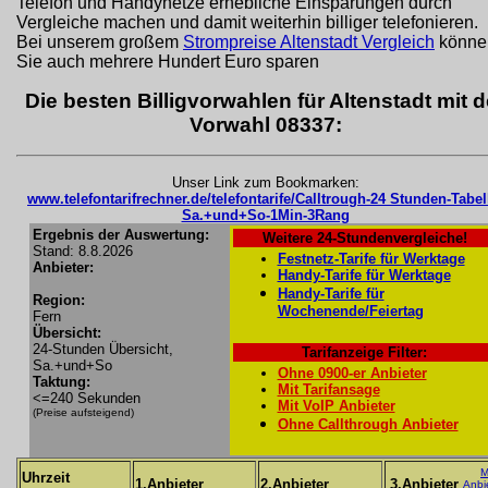
Telefon und Handynetze erhebliche Einsparungen durch
Vergleiche machen und damit weiterhin billiger telefonieren.
Bei unserem großem
Strompreise Altenstadt Vergleich
könne
Sie auch mehrere Hundert Euro sparen
Die besten Billigvorwahlen für Altenstadt mit d
Vorwahl 08337:
Unser Link zum Bookmarken:
www.telefontarifrechner.de/telefontarife/Calltrough-24 Stunden-Tabel
Sa.+und+So-1Min-3Rang
Ergebnis der Auswertung:
Weitere 24-Stundenvergleiche!
Stand: 8.8.2026
Festnetz-Tarife für Werktage
Anbieter:
Handy-Tarife für Werktage
Handy-Tarife für
Region:
Wochenende/Feiertag
Fern
Übersicht:
24-Stunden Übersicht,
Tarifanzeige Filter:
Sa.+und+So
Ohne 0900-er Anbieter
Taktung:
Mit Tarifansage
<=240 Sekunden
Mit VoIP Anbieter
(Preise aufsteigend)
Ohne Callthrough Anbieter
M
Uhrzeit
1.Anbieter
2.Anbieter
3.Anbieter
Anbi