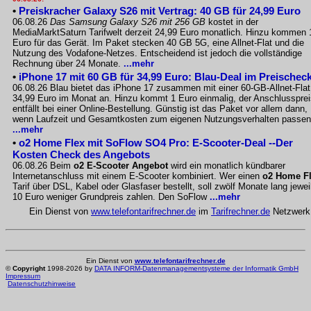
•
Preiskracher Galaxy S26 mit Vertrag: 40 GB für 24,99 Euro
06.08.26
Das Samsung Galaxy S26 mit 256 GB
kostet in der
MediaMarktSaturn Tarifwelt derzeit 24,99 Euro monatlich. Hinzu kommen 
Euro für das Gerät. Im Paket stecken 40 GB 5G, eine Allnet-Flat und die
Nutzung des Vodafone-Netzes. Entscheidend ist jedoch die vollständige
Rechnung über 24 Monate.
...mehr
•
iPhone 17 mit 60 GB für 34,99 Euro: Blau-Deal im Preischec
06.08.26 Blau bietet das iPhone 17 zusammen mit einer 60-GB-Allnet-Flat
34,99 Euro im Monat an. Hinzu kommt 1 Euro einmalig, der Anschlussprei
entfällt bei einer Online-Bestellung. Günstig ist das Paket vor allem dann,
wenn Laufzeit und Gesamtkosten zum eigenen Nutzungsverhalten passen
...mehr
•
o2 Home Flex mit SoFlow SO4 Pro: E-Scooter-Deal --Der
Kosten Check des Angebots
06.08.26 Beim
o2 E-Scooter Angebot
wird ein monatlich kündbarer
Internetanschluss mit einem E-Scooter kombiniert. Wer einen
o2 Home F
Tarif über DSL, Kabel oder Glasfaser bestellt, soll zwölf Monate lang jewei
10 Euro weniger Grundpreis zahlen. Den SoFlow
...mehr
Ein Dienst von
www.telefontarifrechner.de
im
Tarifrechner.de
Netzwerk
Ein Dienst von
www.telefontarifrechner.de
©
Copyright
1998-2026 by
DATA INFORM-Datenmanagementsysteme der Informatik GmbH
Impressum
Datenschutzhinweise