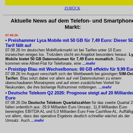
ZURÜCK
Aktuelle News auf dem Telefon- und Smartphon
Markt:
07.08.26:
•
Preishammer Lyca Mobile mit 50 GB für 7,49 Euro: Dieser 5
Tarif fällt auf
07.08.26 Im deutschen Mobilfunkmarkt ist bei Tarifen unter 10 Euro
inzwischen einiges los. Trotzdem sticht ein Angebot besonders heraus:
L
Mobile bietet 50 GB Datenvolumen für 7,49 Euro monatlich
. Dazu
kommen eine Allnet-Flat für Telefonate, eine
...mehr
•
Preistipp Blau mit Wechselbonus: 60 GB effektiv für 9,99 Eu
07.08.26 Im August verschärft sich der Wettbewerb bei günstigen
SIM-Onl
Tarifen
. Blau setzt dabei vor allem auf viel Datenvolumen zu einem
überschaubaren Monatspreis und auf einen zusätzlichen Vorteil für
Neukunden, die ihre bisherige Rufnummer mitbringen.
...mehr
•
Deutsche Telekom Q2 2026: Prognose steigt auf 20 Milliarde
Euro
07.08.26 Die
Deutsche Telekom Quartalszahlen
für das zweite Quartal 
fallen ordentlich aus: 29,9 Milliarden Euro Umsatz, 11,8 Milliarden Euro
bereinigtes EBITDA AL und 5,0 Milliarden Euro Free Cashflow AL. Auffällig
vor allem, dass das operative Ergebnis deutlich schneller wächst als der
Umsatz. Auch
...mehr