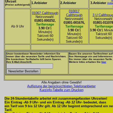
M
Uhrzeit
1.Anbieter
2.Anbieter
3.Anbieter
Anbi
(Preise aufsteigend)
010017
01067 Callthrough
Callthrough
3 U Callthrou
Netzvorwahl:
Netzvorwahl:
Netzvorwahl
01801-000252,
01801-001676,
01801-011078
Tarifansage
Ab 9 Uhr
Tarifansage
Tarifansage
3.90 Ct
/1
3.90 Ct
/1
3.90 Ct
/1 Minut
Minute(n)
Minute(n)
Taktzeit:60
Taktzeit:60
Taktzeit:60
Sekunde(n)
Sekunde(n)
Sekunde(n)
Unser kostenloser Newsletter informiert Sie
Bauen Sie unseren Tarifrechner auf
immer über die neuesten Tarife und Nachrichten.
Ihre Homepage ein und Informieren
Die kostenlose Tariftabelle hilft beim Sparen.
Sie immer über die neuesten Tarife.
Ihre E-Mail-Anschrift:
Weitere Infos erhalten Sie
hier
Alle Angaben ohne Gewähr!
Auflistung der berücksichtigten Telefonanbieter
Kurzinfo-Tabelle zum Drucken
Die 24-Stundentabelle arbeitet mit zusammengefassten Uhrzeiten!
Ein Eintrag -
Ab 9 Uhr
- und ein Eintrag -
Ab 12 Uhr
- bedeutet, dass
ein Tarif von 9 bis 12 Uhr gilt. Ab 12 Uhr beginnt entsprechend ein n
Tarif.