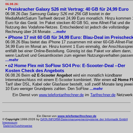
06.08.26:
•
Preiskracher Galaxy S26 mit Vertrag: 40 GB für 24,99 Euro
06.08.26
Das Samsung Galaxy S26 mit 256 GB
kostet in der
MediaMarktSaturn Tarifwelt derzeit 24,99 Euro monatlich. Hinzu kommen 
Euro für das Gerät. Im Paket stecken 40 GB 5G, eine Allnet-Flat und die
Nutzung des Vodafone-Netzes. Entscheidend ist jedoch die vollständige
Rechnung über 24 Monate.
...mehr
•
iPhone 17 mit 60 GB für 34,99 Euro: Blau-Deal im Preischec
06.08.26 Blau bietet das iPhone 17 zusammen mit einer 60-GB-Allnet-Flat
34,99 Euro im Monat an. Hinzu kommt 1 Euro einmalig, der Anschlussprei
entfällt bei einer Online-Bestellung. Günstig ist das Paket vor allem dann,
wenn Laufzeit und Gesamtkosten zum eigenen Nutzungsverhalten passen
...mehr
•
o2 Home Flex mit SoFlow SO4 Pro: E-Scooter-Deal --Der
Kosten Check des Angebots
06.08.26 Beim
o2 E-Scooter Angebot
wird ein monatlich kündbarer
Internetanschluss mit einem E-Scooter kombiniert. Wer einen
o2 Home F
Tarif über DSL, Kabel oder Glasfaser bestellt, soll zwölf Monate lang jewei
10 Euro weniger Grundpreis zahlen. Den SoFlow
...mehr
Ein Dienst von
www.telefontarifrechner.de
im
Tarifrechner.de
Netzwerk
Ein Dienst von
www.telefontarifrechner.de
©
Copyright
1998-2026 by
DATA INFORM-Datenmanagementsysteme der Informatik GmbH
Impressum
Datenschutzhinweise