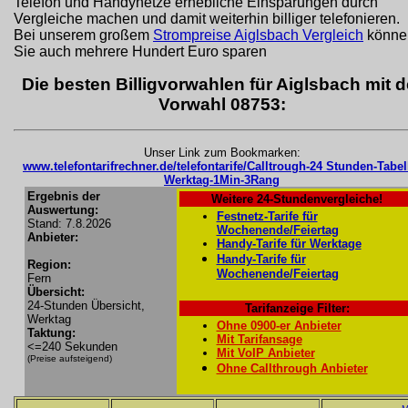
Telefon und Handynetze erhebliche Einsparungen durch
Vergleiche machen und damit weiterhin billiger telefonieren.
Bei unserem großem
Strompreise Aiglsbach Vergleich
könne
Sie auch mehrere Hundert Euro sparen
Die besten Billigvorwahlen für Aiglsbach mit d
Vorwahl 08753:
Unser Link zum Bookmarken:
www.telefontarifrechner.de/telefontarife/Calltrough-24 Stunden-Tabel
Werktag-1Min-3Rang
Ergebnis der
Weitere 24-Stundenvergleiche!
Auswertung:
Festnetz-Tarife für
Stand: 7.8.2026
Wochenende/Feiertag
Anbieter:
Handy-Tarife für Werktage
Handy-Tarife für
Region:
Wochenende/Feiertag
Fern
Übersicht:
24-Stunden Übersicht,
Tarifanzeige Filter:
Werktag
Ohne 0900-er Anbieter
Taktung:
Mit Tarifansage
<=240 Sekunden
Mit VoIP Anbieter
(Preise aufsteigend)
Ohne Callthrough Anbieter