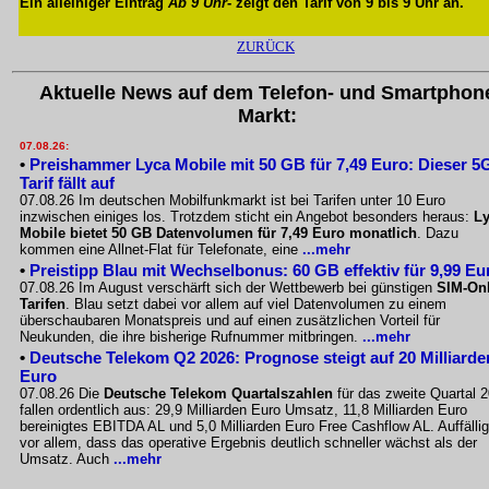
Ein alleiniger Eintrag
Ab 9 Uhr
- zeigt den Tarif von 9 bis 9 Uhr an.
ZURÜCK
Aktuelle News auf dem Telefon- und Smartphon
Markt:
07.08.26:
•
Preishammer Lyca Mobile mit 50 GB für 7,49 Euro: Dieser 5
Tarif fällt auf
07.08.26 Im deutschen Mobilfunkmarkt ist bei Tarifen unter 10 Euro
inzwischen einiges los. Trotzdem sticht ein Angebot besonders heraus:
L
Mobile bietet 50 GB Datenvolumen für 7,49 Euro monatlich
. Dazu
kommen eine Allnet-Flat für Telefonate, eine
...mehr
•
Preistipp Blau mit Wechselbonus: 60 GB effektiv für 9,99 Eu
07.08.26 Im August verschärft sich der Wettbewerb bei günstigen
SIM-Onl
Tarifen
. Blau setzt dabei vor allem auf viel Datenvolumen zu einem
überschaubaren Monatspreis und auf einen zusätzlichen Vorteil für
Neukunden, die ihre bisherige Rufnummer mitbringen.
...mehr
•
Deutsche Telekom Q2 2026: Prognose steigt auf 20 Milliarde
Euro
07.08.26 Die
Deutsche Telekom Quartalszahlen
für das zweite Quartal 
fallen ordentlich aus: 29,9 Milliarden Euro Umsatz, 11,8 Milliarden Euro
bereinigtes EBITDA AL und 5,0 Milliarden Euro Free Cashflow AL. Auffällig
vor allem, dass das operative Ergebnis deutlich schneller wächst als der
Umsatz. Auch
...mehr