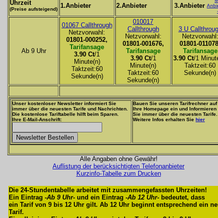
M
Uhrzeit
1.Anbieter
2.Anbieter
3.Anbieter
Anbi
(Preise aufsteigend)
010017
01067 Callthrough
Callthrough
3 U Callthrou
Netzvorwahl:
Netzvorwahl:
Netzvorwahl
01801-000252,
01801-001676,
01801-011078
Tarifansage
Ab 9 Uhr
Tarifansage
Tarifansage
3.90 Ct
/1
3.90 Ct
/1
3.90 Ct
/1 Minut
Minute(n)
Minute(n)
Taktzeit:60
Taktzeit:60
Taktzeit:60
Sekunde(n)
Sekunde(n)
Sekunde(n)
Unser kostenloser Newsletter informiert Sie
Bauen Sie unseren Tarifrechner auf
immer über die neuesten Tarife und Nachrichten.
Ihre Homepage ein und Informieren
Die kostenlose Tariftabelle hilft beim Sparen.
Sie immer über die neuesten Tarife.
Ihre E-Mail-Anschrift:
Weitere Infos erhalten Sie
hier
Alle Angaben ohne Gewähr!
Auflistung der berücksichtigten Telefonanbieter
Kurzinfo-Tabelle zum Drucken
Die 24-Stundentabelle arbeitet mit zusammengefassten Uhrzeiten!
Ein Eintrag -
Ab 9 Uhr
- und ein Eintrag -
Ab 12 Uhr
- bedeutet, dass
ein Tarif von 9 bis 12 Uhr gilt. Ab 12 Uhr beginnt entsprechend ein n
Tarif.