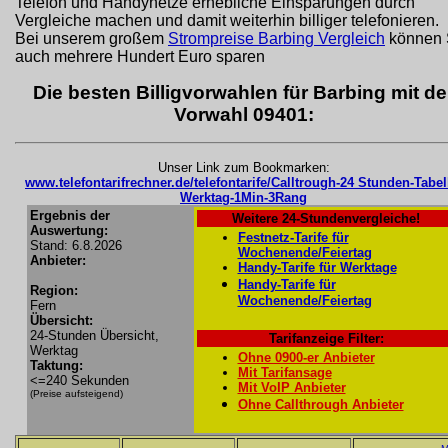
Telefon und Handynetze erhebliche Einsparungen durch
Vergleiche machen und damit weiterhin billiger telefonieren.
Bei unserem großem
Strompreise Barbing Vergleich
können 
auch mehrere Hundert Euro sparen
Die besten Billigvorwahlen für Barbing mit de
Vorwahl 09401:
Unser Link zum Bookmarken:
www.telefontarifrechner.de/telefontarife/Calltrough-24 Stunden-Tabel
Werktag-1Min-3Rang
Ergebnis der
Weitere 24-Stundenvergleiche!
Auswertung:
Festnetz-Tarife für
Stand: 6.8.2026
Wochenende/Feiertag
Anbieter:
Handy-Tarife für Werktage
Handy-Tarife für
Region:
Wochenende/Feiertag
Fern
Übersicht:
24-Stunden Übersicht,
Tarifanzeige Filter:
Werktag
Ohne 0900-er Anbieter
Taktung:
Mit Tarifansage
<=240 Sekunden
Mit VoIP Anbieter
(Preise aufsteigend)
Ohne Callthrough Anbieter