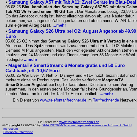
•
Samsung Galaxy A57 mit Tab A11: Zwei Geräte im Blau-Deal
05.08.26
Blau kombiniert das Samsung Galaxy A57 5G mit dem Gala
Tab A11 Wi-Fi und einem 40-GB-Tarif.
Der Monatspreis beträgt 23,99 Eu
Ob das Angebot günstig ist, hängt allerdings davon ab, was Käufer dafür
bekommen, wie lange die Zahlungen laufen und ob ein reines WLAN-Table
zum eigenen Alltag passt.
...mehr
•
Samsung Galaxy S26 Ultra bei O2: August Angebot ab 49,99
Euro
05.08.26 O2 nimmt das
Samsung Galaxy S26 Ultra mit Vertrag
in eine 
Aktion auf. Das Spitzenmodell wird zusammen mit dem Tarif O2 Mobile o
Demand M Plus angeboten. Nach den vorliegenden Aktionsdaten stehen e
Laufzeit von 24 Monaten und eine Finanzierung über 36 Monate zur Wahl.
niedrigste
...mehr
•
MagentaTV SmartStream: 6 Monate gratis und 50 Euro
Cashback, eff. 10,67 Euro
05.08.26 Wer Live-TV, Netflix, Disney+ und RTL+ nutzt, bezahlt dafür sch
mehrere einzelne Rechnungen. Das wieder verfügbare
MagentaTV
SmartStream Angebot
bei LogiTel fasst diese Dienste in einem Vertrag
zusammen. In den ersten sechs Monaten fällt keine Grundgebühr an. Vo
siebten Monat an kostet der Tarif 17 Euro monatlich.
...mehr
Ein Dienst von
www.telefontarifrechner.de
im
Tarifrechner.de
Netzwerk
Ein Dienst von
www.telefontarifrechner.de
©
Copyright
1998-2026 by
DATA INFORM-Datenmanagementsysteme der Informatik GmbH
Impressum
Datenschutzhinweise