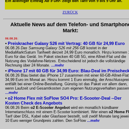
Ein alleiniger Eintrag
Ab 9 Uhr
- zeigt den Tarif von 9 bis 9 Uhr an.
ZURÜCK
Aktuelle News auf dem Telefon- und Smartphon
Markt:
06.08.26:
•
Preiskracher Galaxy S26 mit Vertrag: 40 GB für 24,99 Euro
06.08.26
Das Samsung Galaxy S26 mit 256 GB
kostet in der
MediaMarktSaturn Tarifwelt derzeit 24,99 Euro monatlich. Hinzu kommen 
Euro für das Gerät. Im Paket stecken 40 GB 5G, eine Allnet-Flat und die
Nutzung des Vodafone-Netzes. Entscheidend ist jedoch die vollständige
Rechnung über 24 Monate.
...mehr
•
iPhone 17 mit 60 GB für 34,99 Euro: Blau-Deal im Preischec
06.08.26 Blau bietet das iPhone 17 zusammen mit einer 60-GB-Allnet-Flat
34,99 Euro im Monat an. Hinzu kommt 1 Euro einmalig, der Anschlussprei
entfällt bei einer Online-Bestellung. Günstig ist das Paket vor allem dann,
wenn Laufzeit und Gesamtkosten zum eigenen Nutzungsverhalten passen
...mehr
•
o2 Home Flex mit SoFlow SO4 Pro: E-Scooter-Deal --Der
Kosten Check des Angebots
06.08.26 Beim
o2 E-Scooter Angebot
wird ein monatlich kündbarer
Internetanschluss mit einem E-Scooter kombiniert. Wer einen
o2 Home F
Tarif über DSL, Kabel oder Glasfaser bestellt, soll zwölf Monate lang jewei
10 Euro weniger Grundpreis zahlen. Den SoFlow
...mehr