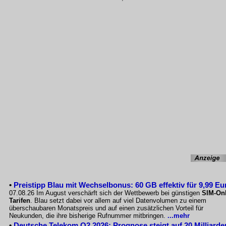
•
Preistipp Blau mit Wechselbonus: 60 GB effektiv für 9,99 Eu
07.08.26 Im August verschärft sich der Wettbewerb bei günstigen
SIM-Onl
Tarifen
. Blau setzt dabei vor allem auf viel Datenvolumen zu einem
überschaubaren Monatspreis und auf einen zusätzlichen Vorteil für
Neukunden, die ihre bisherige Rufnummer mitbringen.
...mehr
•
Deutsche Telekom Q2 2026: Prognose steigt auf 20 Milliarde