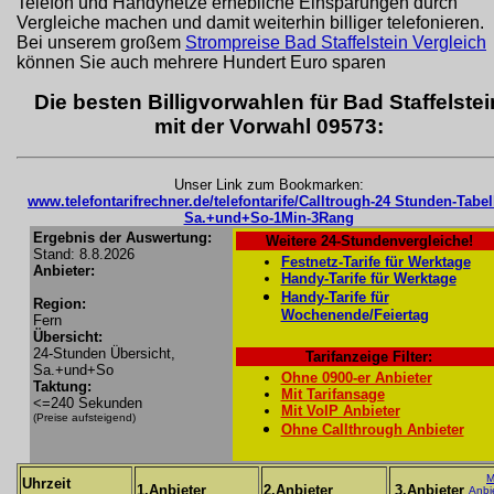
Telefon und Handynetze erhebliche Einsparungen durch
Vergleiche machen und damit weiterhin billiger telefonieren.
Bei unserem großem
Strompreise Bad Staffelstein Vergleich
können Sie auch mehrere Hundert Euro sparen
Die besten Billigvorwahlen für Bad Staffelstei
mit der Vorwahl 09573:
Unser Link zum Bookmarken:
www.telefontarifrechner.de/telefontarife/Calltrough-24 Stunden-Tabel
Sa.+und+So-1Min-3Rang
Ergebnis der Auswertung:
Weitere 24-Stundenvergleiche!
Stand: 8.8.2026
Festnetz-Tarife für Werktage
Anbieter:
Handy-Tarife für Werktage
Handy-Tarife für
Region:
Wochenende/Feiertag
Fern
Übersicht:
24-Stunden Übersicht,
Tarifanzeige Filter:
Sa.+und+So
Ohne 0900-er Anbieter
Taktung:
Mit Tarifansage
<=240 Sekunden
Mit VoIP Anbieter
(Preise aufsteigend)
Ohne Callthrough Anbieter
M
Uhrzeit
1.Anbieter
2.Anbieter
3.Anbieter
Anbi