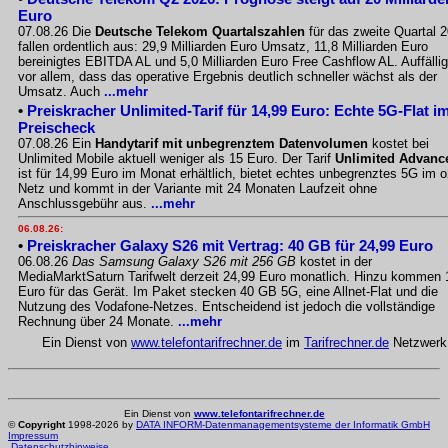
Euro
07.08.26 Die
Deutsche Telekom Quartalszahlen
für das zweite Quartal 
fallen ordentlich aus: 29,9 Milliarden Euro Umsatz, 11,8 Milliarden Euro
bereinigtes EBITDA AL und 5,0 Milliarden Euro Free Cashflow AL. Auffällig
vor allem, dass das operative Ergebnis deutlich schneller wächst als der
Umsatz. Auch
...mehr
•
Preiskracher Unlimited-Tarif für 14,99 Euro: Echte 5G-Flat i
Preischeck
07.08.26 Ein
Handytarif mit unbegrenztem Datenvolumen
kostet bei
Unlimited Mobile aktuell weniger als 15 Euro. Der Tarif
Unlimited Advanc
ist für 14,99 Euro im Monat erhältlich, bietet echtes unbegrenztes 5G im o
Netz und kommt in der Variante mit 24 Monaten Laufzeit ohne
Anschlussgebühr aus.
...mehr
06.08.26:
•
Preiskracher Galaxy S26 mit Vertrag: 40 GB für 24,99 Euro
06.08.26
Das Samsung Galaxy S26 mit 256 GB
kostet in der
MediaMarktSaturn Tarifwelt derzeit 24,99 Euro monatlich. Hinzu kommen 
Euro für das Gerät. Im Paket stecken 40 GB 5G, eine Allnet-Flat und die
Nutzung des Vodafone-Netzes. Entscheidend ist jedoch die vollständige
Rechnung über 24 Monate.
...mehr
Ein Dienst von
www.telefontarifrechner.de
im
Tarifrechner.de
Netzwerk
Ein Dienst von
www.telefontarifrechner.de
©
Copyright
1998-2026 by
DATA INFORM-Datenmanagementsysteme der Informatik GmbH
Impressum
Datenschutzhinweise