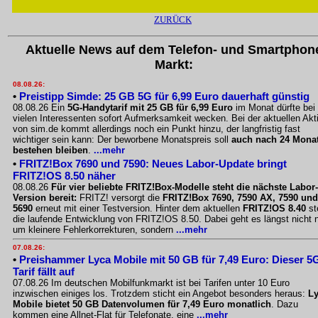
ZURÜCK
Aktuelle News auf dem Telefon- und Smartphon
Markt:
08.08.26:
•
Preistipp Simde: 25 GB 5G für 6,99 Euro dauerhaft günstig
08.08.26 Ein
5G-Handytarif mit 25 GB für 6,99 Euro
im Monat dürfte bei
vielen Interessenten sofort Aufmerksamkeit wecken. Bei der aktuellen Akt
von sim.de kommt allerdings noch ein Punkt hinzu, der langfristig fast
wichtiger sein kann: Der beworbene Monatspreis soll
auch nach 24 Mona
bestehen bleiben
.
...mehr
•
FRITZ!Box 7690 und 7590: Neues Labor-Update bringt
FRITZ!OS 8.50 näher
08.08.26
Für vier beliebte FRITZ!Box-Modelle steht die nächste Labor-
Version bereit:
FRITZ! versorgt die
FRITZ!Box 7690, 7590 AX, 7590 und
5690
erneut mit einer Testversion. Hinter dem aktuellen
FRITZ!OS 8.40
st
die laufende Entwicklung von FRITZ!OS 8.50. Dabei geht es längst nicht 
um kleinere Fehlerkorrekturen, sondern
...mehr
07.08.26:
•
Preishammer Lyca Mobile mit 50 GB für 7,49 Euro: Dieser 5
Tarif fällt auf
07.08.26 Im deutschen Mobilfunkmarkt ist bei Tarifen unter 10 Euro
inzwischen einiges los. Trotzdem sticht ein Angebot besonders heraus:
L
Mobile bietet 50 GB Datenvolumen für 7,49 Euro monatlich
. Dazu
kommen eine Allnet-Flat für Telefonate, eine
...mehr