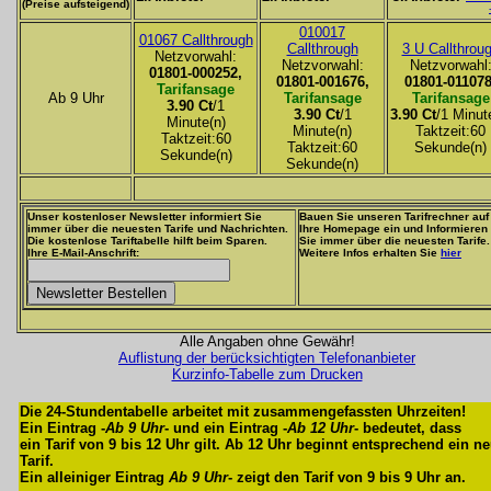
(Preise aufsteigend)
010017
01067 Callthrough
Callthrough
3 U Callthrou
Netzvorwahl:
Netzvorwahl:
Netzvorwahl
01801-000252,
01801-001676,
01801-011078
Tarifansage
Ab 9 Uhr
Tarifansage
Tarifansage
3.90 Ct
/1
3.90 Ct
/1
3.90 Ct
/1 Minut
Minute(n)
Minute(n)
Taktzeit:60
Taktzeit:60
Taktzeit:60
Sekunde(n)
Sekunde(n)
Sekunde(n)
Unser kostenloser Newsletter informiert Sie
Bauen Sie unseren Tarifrechner auf
immer über die neuesten Tarife und Nachrichten.
Ihre Homepage ein und Informieren
Die kostenlose Tariftabelle hilft beim Sparen.
Sie immer über die neuesten Tarife.
Ihre E-Mail-Anschrift:
Weitere Infos erhalten Sie
hier
Alle Angaben ohne Gewähr!
Auflistung der berücksichtigten Telefonanbieter
Kurzinfo-Tabelle zum Drucken
Die 24-Stundentabelle arbeitet mit zusammengefassten Uhrzeiten!
Ein Eintrag -
Ab 9 Uhr
- und ein Eintrag -
Ab 12 Uhr
- bedeutet, dass
ein Tarif von 9 bis 12 Uhr gilt. Ab 12 Uhr beginnt entsprechend ein n
Tarif.
Ein alleiniger Eintrag
Ab 9 Uhr
- zeigt den Tarif von 9 bis 9 Uhr an.