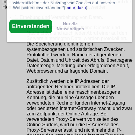
Informationen, welche Daten während Ihres Besuchs auf der
widerruflich mit der Nutzung von Cookies auf unseren
Homepage erfasst und wie diese genutzt werden
Webseiten einverstanden?(
mehr dazu
)
1. Erhebung und Verarbeitung von Daten.
Nur die
Einverstanden
Jeder Zugriff auf unsere Online-Dienste und
Notwendigen
Nachrichten und auch jeder Abruf einer auf den
Servern hinterlegten Datei werden protokolliert.
Die Speicherung dient internen
systembezogenen und statistischen Zwecken.
Protokolliert werden: Name der abgerufenen
Datei, Datum und Uhrzeit des Abrufs, übertragene
Datenmenge, Meldung über erfolgreichen Abruf,
Webbrowser und anfragende Domain.
Zusätzlich werden die IP Adressen der
anfragenden Rechner protokolliert. Die IP-
Adresse ist dabei eine maschinenbezogene
Kennung, die nur eine Aussage über den
verwendeten Rechner für den Internet-Zugang
oder benutzten Internet-Gateway macht, und zwar
zum Zeitpunkt der Online Abfrage. Bei
verwendeten Proxy-Servern von seiten des
Online-Surfers, wird nur die IP Adresse des
Proxy-Servers erfasst, und nicht mehr die IP-