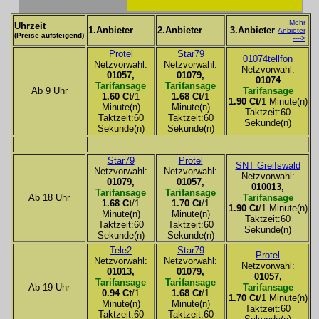
Mehr
Uhrzeit
1.Anbieter
2.Anbieter
3.Anbieter
Anbieter
(Preise aufsteigend)
---->
Protel
Star79
01074tellfon
Netzvorwahl:
Netzvorwahl:
Netzvorwahl:
01057,
01079,
01074
Tarifansage
Tarifansage
Ab 9 Uhr
Tarifansage
1.60 Ct
/1
1.68 Ct
/1
1.90 Ct
/1 Minute(n)
Minute(n)
Minute(n)
Taktzeit:60
Taktzeit:60
Taktzeit:60
Sekunde(n)
Sekunde(n)
Sekunde(n)
Star79
Protel
SNT Greifswald
Netzvorwahl:
Netzvorwahl:
Netzvorwahl:
01079,
01057,
010013,
Tarifansage
Tarifansage
Ab 18 Uhr
Tarifansage
1.68 Ct
/1
1.70 Ct
/1
1.90 Ct
/1 Minute(n)
Minute(n)
Minute(n)
Taktzeit:60
Taktzeit:60
Taktzeit:60
Sekunde(n)
Sekunde(n)
Sekunde(n)
Tele2
Star79
Protel
Netzvorwahl:
Netzvorwahl:
Netzvorwahl:
01013,
01079,
01057,
Tarifansage
Tarifansage
Ab 19 Uhr
Tarifansage
0.94 Ct
/1
1.68 Ct
/1
1.70 Ct
/1 Minute(n)
Minute(n)
Minute(n)
Taktzeit:60
Taktzeit:60
Taktzeit:60