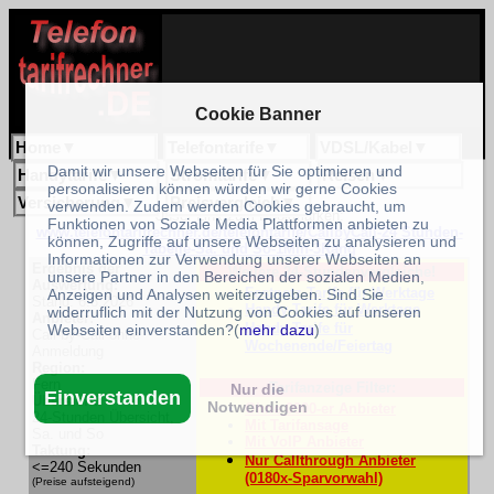
Cookie Banner
Home
▼
Telefontarife
▼
VDSL/Kabel
▼
Damit wir unsere Webseiten für Sie optimieren und
Handytarife
▼
Stromtarife
▼
Reisen
▼
personalisieren können würden wir gerne Cookies
Versicherung
▼
Preisvergleich
▼
verwenden. Zudem werden Cookies gebraucht, um
Unser Link zum Bookmarken:
Funktionen von Soziale Media Plattformen anbieten zu
www.telefontarifrechner.de/telefontarife/CallbyCall-24 Stunden-
können, Zugriffe auf unsere Webseiten zu analysieren und
Tabelle-Sa. und So-1Min-3Rang
Informationen zur Verwendung unserer Webseiten an
Ergebnis der
Weitere 24-Stundenvergleiche!
unsere Partner in den Bereichen der sozialen Medien,
Auswertung:
Festnetz-Tarife für Werktage
Anzeigen und Analysen weiterzugeben. Sind Sie
Stand: 6.8.2026
Handy-Tarife für Werktage
widerruflich mit der Nutzung von Cookies auf unseren
Anbieter:
Handy-Tarife für
Webseiten einverstanden?(
mehr dazu
)
Call-by-Call ohne
Wochenende/Feiertag
Anmeldung
Region:
Fern
Tarifanzeige Filter:
Nur die
Einverstanden
Übersicht:
Notwendigen
Ohne 0900-er Anbieter
24-Stunden Übersicht,
Mit Tarifansage
Sa. und So
Mit VoIP Anbieter
Taktung:
Nur Callthrough Anbieter
<=240 Sekunden
(0180x-Sparvorwahl)
(Preise aufsteigend)