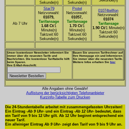
Sekunde(n)
Sekunde(n)
Sekunde(n)
Star79
Protel
01074tellfon
Netzvorwahl:
Netzvorwahl:
Netzvorwahl:
01079,
01057,
01074
Tarifansage
Tarifansage
Ab 7 Uhr
Tarifansage
1.68 Ct
/1
1.70 Ct
/1
1.90 Ct
/1 Minute(n)
Minute(n)
Minute(n)
Taktzeit:60
Taktzeit:60
Taktzeit:60
Sekunde(n)
Sekunde(n)
Sekunde(n)
Unser kostenloser Newsletter informiert Sie
Bauen Sie unseren Tarifrechner auf
immer über die neuesten Tarife und
Ihre Homepage ein und Informieren
Nachrichten. Die kostenlose Tariftabelle hilft
Sie immer über die neuesten Tarife.
beim Sparen.
Weitere Infos erhalten Sie
hier
Ihre E-Mail-Anschrift:
Alle Angaben ohne Gewähr!
Auflistung der berücksichtigten Telefonanbieter
Kurzinfo-Tabelle zum Drucken
Die 24-Stundentabelle arbeitet mit zusammengefassten Uhrzeiten!
Ein Eintrag -
Ab 9 Uhr
- und ein Eintrag -
Ab 12 Uhr
- bedeutet, dass
ein Tarif von 9 bis 12 Uhr gilt. Ab 12 Uhr beginnt entsprechend ein
neuer Tarif.
Ein alleiniger Eintrag
Ab 9 Uhr
- zeigt den Tarif von 9 bis 9 Uhr an.