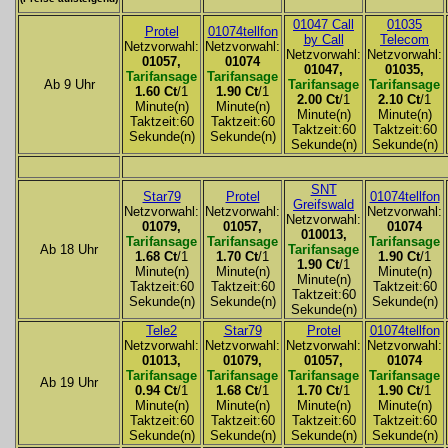
01047 Call
01035
Protel
01074tellfon
by Call
Telecom
Netzvorwahl:
Netzvorwahl:
Netzvorwahl:
Netzvorwahl:
01057,
01074
01047,
01035,
Tarifansage
Tarifansage
Ab 9 Uhr
Tarifansage
Tarifansage
1.60 Ct
/1
1.90 Ct
/1
2.00 Ct
/1
2.10 Ct
/1
Minute(n)
Minute(n)
Minute(n)
Minute(n)
Taktzeit:60
Taktzeit:60
Taktzeit:60
Taktzeit:60
Sekunde(n)
Sekunde(n)
Sekunde(n)
Sekunde(n)
SNT
Star79
Protel
01074tellfon
Greifswald
Netzvorwahl:
Netzvorwahl:
Netzvorwahl:
Netzvorwahl:
01079,
01057,
01074
010013,
Tarifansage
Tarifansage
Tarifansage
Ab 18 Uhr
Tarifansage
1.68 Ct
/1
1.70 Ct
/1
1.90 Ct
/1
1.90 Ct
/1
Minute(n)
Minute(n)
Minute(n)
Minute(n)
Taktzeit:60
Taktzeit:60
Taktzeit:60
Taktzeit:60
Sekunde(n)
Sekunde(n)
Sekunde(n)
Sekunde(n)
Tele2
Star79
Protel
01074tellfon
Netzvorwahl:
Netzvorwahl:
Netzvorwahl:
Netzvorwahl:
01013,
01079,
01057,
01074
Tarifansage
Tarifansage
Tarifansage
Tarifansage
Ab 19 Uhr
0.94 Ct
/1
1.68 Ct
/1
1.70 Ct
/1
1.90 Ct
/1
Minute(n)
Minute(n)
Minute(n)
Minute(n)
Taktzeit:60
Taktzeit:60
Taktzeit:60
Taktzeit:60
Sekunde(n)
Sekunde(n)
Sekunde(n)
Sekunde(n)