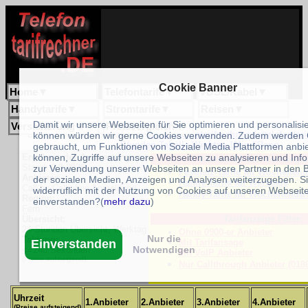
Cookie Banner
Home
▼
Telefontarife
▼
VDSL/Kabel
▼
Handytarife
▼
Stromtarife
▼
Reisen
▼
Damit wir unsere Webseiten für Sie optimieren und personalisi
Versicherung
▼
Preisvergleich
▼
Unser Link zum Bookmarken:
www.telefontarifrechner.de/telefontari
können würden wir gerne Cookies verwenden. Zudem werden 
Stunden-Tabelle-Werktag-1Min-5Rang
gebraucht, um Funktionen von Soziale Media Plattformen anbi
Ergebnis der Auswertung:
können, Zugriffe auf unsere Webseiten zu analysieren und Inf
Weitere 24-Stundenvergle
Stand: 9.8.2026
zur Verwendung unserer Webseiten an unsere Partner in den 
Festnetz-Tarife für Wochenend
Anbieter:
der sozialen Medien, Anzeigen und Analysen weiterzugeben. S
Handy-Tarife für Werktage
Call-by-Call ohne Anmeldung
widerruflich mit der Nutzung von Cookies auf unseren Webseit
Handy-Tarife für Wochenende/
Region:
einverstanden?(
mehr dazu
)
Fern
Übersicht:
Tarifanzeige Filter:
24-Stunden Übersicht, Werktag
Ohne 0900-er Anbieter
Nur die
Taktung:
Mit Tarifansage
Einverstanden
Notwendigen
<=240 Sekunden
Mit VoIP Anbieter
(Preise aufsteigend)
Nur Callthrough Anbieter (018
Uhrzeit
1.Anbieter
2.Anbieter
3.Anbieter
4.Anbieter
(Preise aufsteigend)