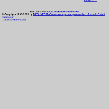
ZURÜCK
Ein Dienst von
www.telefontarifrechner.de
©
Copyright
1998-2026 by
DATA INFORM-Datenmanagementsysteme der Informatik GmbH
Impressum
Datenschutzhinweise