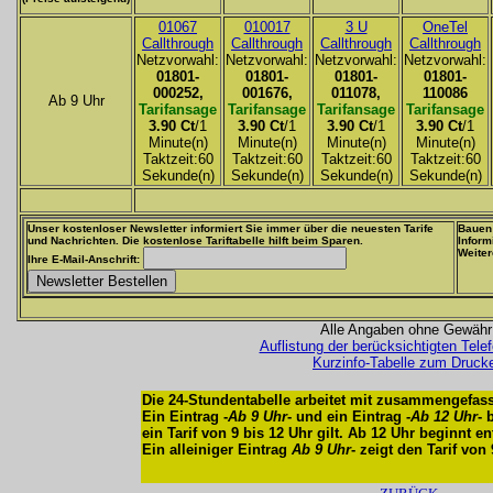
01067
010017
3 U
OneTel
Callthrough
Callthrough
Callthrough
Callthrough
Netzvorwahl:
Netzvorwahl:
Netzvorwahl:
Netzvorwahl:
01801-
01801-
01801-
01801-
000252,
001676,
011078,
110086
Ab 9 Uhr
Tarifansage
Tarifansage
Tarifansage
Tarifansage
3.90 Ct
/1
3.90 Ct
/1
3.90 Ct
/1
3.90 Ct
/1
Minute(n)
Minute(n)
Minute(n)
Minute(n)
Taktzeit:60
Taktzeit:60
Taktzeit:60
Taktzeit:60
Sekunde(n)
Sekunde(n)
Sekunde(n)
Sekunde(n)
Unser kostenloser Newsletter informiert Sie immer über die neuesten Tarife
Bauen 
und Nachrichten. Die kostenlose Tariftabelle hilft beim Sparen.
Inform
Weiter
Ihre E-Mail-Anschrift:
Alle Angaben ohne Gewähr
Auflistung der berücksichtigten Tele
Kurzinfo-Tabelle zum Druck
Die 24-Stundentabelle arbeitet mit zusammengefass
Ein Eintrag -
Ab 9 Uhr
- und ein Eintrag -
Ab 12 Uhr
- 
ein Tarif von 9 bis 12 Uhr gilt. Ab 12 Uhr beginnt e
Ein alleiniger Eintrag
Ab 9 Uhr
- zeigt den Tarif von