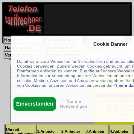
Home
▼
Telefontarife
▼
VDSL/Kabel
▼
Cookie Banner
Handytarife
▼
Stromtarife
▼
Reisen
▼
Versicherung
▼
Preisvergleich
▼
Unser Link zum Bookmarken:
www.telefontarifrechner.de/telefontarif
Damit wir unsere Webseiten für Sie optimieren und personali
1Min-7Rang
Cookies verwenden. Zudem werden Cookies gebraucht, um F
Ergebnis der Auswertung:
Weit
Plattformen anbieten zu können, Zugriffe auf unsere Webseit
Stand: 9.8.2026
Festnetz-Tarif
Informationen zur Verwendung unserer Webseiten an unsere 
Anbieter:
Handy-Tarife f
sozialen Medien, Anzeigen und Analysen weiterzugeben. Sind 
Handy-Tarife 
von Cookies auf unseren Webseiten einverstanden?(
mehr da
Region:
Fern
Übersicht:
24-Stunden Übersicht, Sa. und So
Ohne 0900-er 
Nur die
Einverstanden
Taktung:
Mit Tarifansag
Notwendigen
<=240 Sekunden
Mit VoIP Anbie
(Preise aufsteigend)
Ohne Callthro
Uhrzeit
1.Anbieter
2.Anbieter
3.Anbieter
4.Anbieter
(Preise aufsteigend)