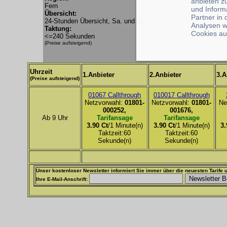
anbieten z
Fern
und Inform
Übersicht:
Partner in
24-Stunden Übersicht, Sa. und So
Analysen w
Taktung:
Cookies au
<=240 Sekunden
(Preise aufsteigend)
Uhrzeit
1.Anbieter
2.Anbieter
3.A
(Preise aufsteigend)
01067 Callthrough
010017 Callthrough
Netzvorwahl:
01801-
Netzvorwahl:
01801-
Ne
000252,
001676,
Ab 9 Uhr
Tarifansage
Tarifansage
3.90 Ct
/1 Minute(n)
3.90 Ct
/1 Minute(n)
3.
Taktzeit:60
Taktzeit:60
Sekunde(n)
Sekunde(n)
Unser kostenloser Newsletter informiert Sie immer über die neuesten Tarife u
Ihre E-Mail-Anschrift: