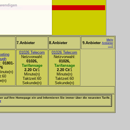
twendigen
nzeige Filter:
Mehr
7.Anbieter
8.Anbieter
9.Anbieter
Anbieter
---->
01026 Telecom
01026 Telecom
eting
Netzvorwahl:
Netzvorwahl:
ough
01026,
01026,
l:
01801-
Tarifansage
Tarifansage
76
2.20 Ct
/1
2.20 Ct
/1
inute(n)
Minute(n)
Minute(n)
t:60
Taktzeit:60
Taktzeit:60
e(n)
Sekunde(n)
Sekunde(n)
er auf Ihre Homepage ein und Informieren Sie immer über die neuesten Tarife.
r