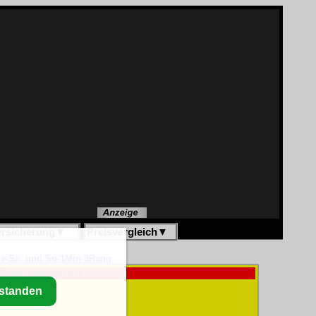
ersicherung
▼
Preisvergleich
▼
lle-Sa. und So-1Min-9Rang
Stundenvergleiche!
rstanden