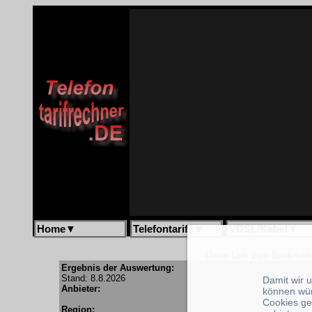
Home
▼
Telefontarife
▼
VDSL/Kabel
▼
Unser Link zum Bookmar
Ergebnis der Auswertung:
Stand: 8.8.2026
Damit wir 
Anbieter:
können wü
Cookies ge
Region: