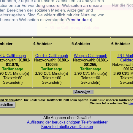
u können, Zugriffe auf unsere Webseiten zu analysieren
ationen zur Verwendung unserer Webseiten an unsere
Nur die No
Tarifa
 den Bereichen der sozialen Medien, Anzeigen und
Ohne 0900-er Anbieter
eiterzugeben. Sind Sie widerruflich mit der Nutzung von
Mit Tarifansage
f unseren Webseiten einverstanden?(
mehr dazu
)
Mit VoIP Anbieter
Ohne Callthrough Anbieter
nbieter
4.Anbieter
5.Anbieter
6.Anbieter
3 U Callthrough
OneTel Callthrough
Woopla Callthrough
TNT Mark
tzvorwahl:
01801-
Netzvorwahl:
01801-
Netzvorwahl:
01801-
Callthr
011078,
110086
001266,
Netzvorwah
Tarifansage
Tarifansage
Tarifansage
0016
90 Ct
/1 Minute(n)
3.90 Ct
/1 Minute(n)
3.90 Ct
/1 Minute(n)
3.90 Ct
/1 M
Taktzeit:60
Taktzeit:60
Taktzeit:60
Taktzei
Sekunde(n)
Sekunde(n)
Sekunde(n)
Sekund
nd Nachrichten. Die kostenlose Tariftabelle hilft beim Sparen.
Bauen Sie unseren Tarifrechn
Weitere Infos erhalten Sie
hie
Alle Angaben ohne Gewähr!
Auflistung der berücksichtigten Telefonanbieter
Kurzinfo-Tabelle zum Drucken