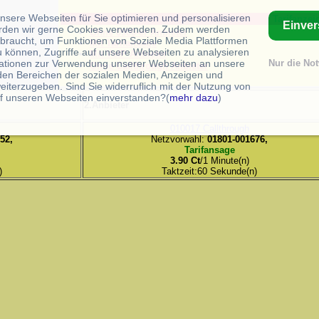
unsere Webseiten für Sie optimieren und personalisieren
Tarifanzeig
Einve
rden wir gerne Cookies verwenden. Zudem werden
Ohne 0900-er Anbieter
braucht, um Funktionen von Soziale Media Plattformen
Mit Tarifansage
u können, Zugriffe auf unsere Webseiten zu analysieren
Mit VoIP Anbieter
ationen zur Verwendung unserer Webseiten an unsere
Nur die No
Ohne Callthrough Anbieter
 den Bereichen der sozialen Medien, Anzeigen und
eiterzugeben. Sind Sie widerruflich mit der Nutzung von
f unseren Webseiten einverstanden?(
mehr dazu
)
2.Anbieter
010017 Callthrough
52,
Netzvorwahl:
01801-001676,
Tarifansage
3.90 Ct
/1 Minute(n)
)
Taktzeit:60 Sekunde(n)