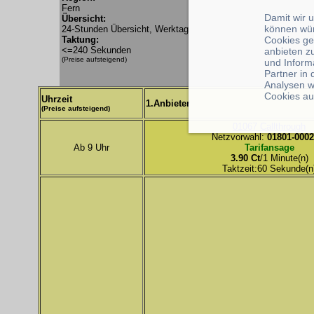
Fern
Damit wir 
Übersicht:
können wü
24-Stunden Übersicht, Werktag
Cookies ge
Taktung:
<=240 Sekunden
anbieten z
(Preise aufsteigend)
und Inform
Partner in
Analysen w
Cookies au
Uhrzeit
1.Anbieter
(Preise aufsteigend)
01067 Callthrough
Netzvorwahl:
01801-0002
Ab 9 Uhr
Tarifansage
3.90 Ct
/1 Minute(n)
Taktzeit:60 Sekunde(n