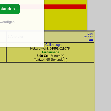
e Filter:
rstanden
twendigen
Mehr
3.Anbieter
Anbieter
---->
3 U Callthrough
Netzvorwahl:
01801-011078,
Tarifansage
3.90 Ct
/1 Minute(n)
Taktzeit:60 Sekunde(n)