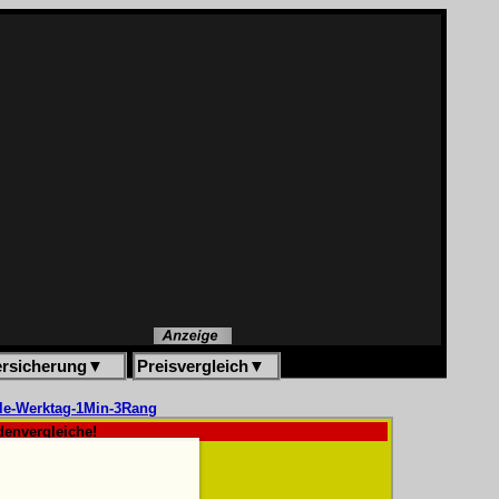
ersicherung
▼
Preisvergleich
▼
elle-Werktag-1Min-3Rang
denvergleiche!