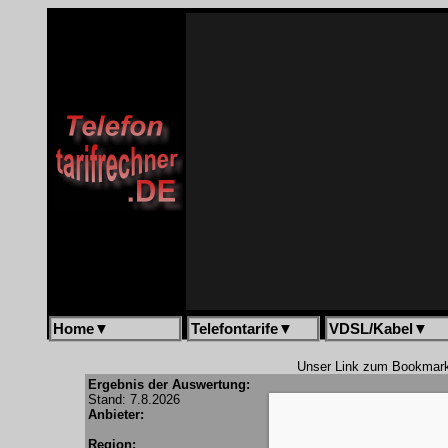
Home
▼
Telefontarife
▼
VDSL/Kabel
▼
Unser Link zum Bookmar
Ergebnis der Auswertung:
Stand: 7.8.2026
Anbieter:
Region: