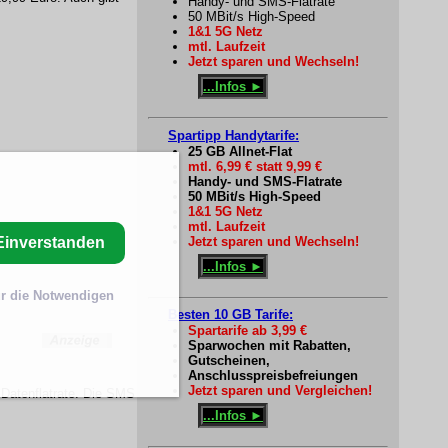
Handy- und SMS-Flatrate
50 MBit/s High-Speed
1&1 5G Netz
mtl. Laufzeit
Jetzt sparen und Wechseln!
...Infos ►
Spartipp Handytarife:
25 GB Allnet-Flat
mtl. 6,99 € statt 9,99 €
Handy- und SMS-Flatrate
50 MBit/s High-Speed
1&1 5G Netz
mtl. Laufzeit
Jetzt sparen und Wechseln!
Einverstanden
...Infos ►
r die Notwendigen
Besten 10 GB Tarife:
Spartarife ab 3,99 €
Sparwochen mit Rabatten,
Gutscheinen,
Anschlusspreisbefreiungen
Jetzt sparen und Vergleichen!
 Datenflatrate. Die SMS
...Infos ►