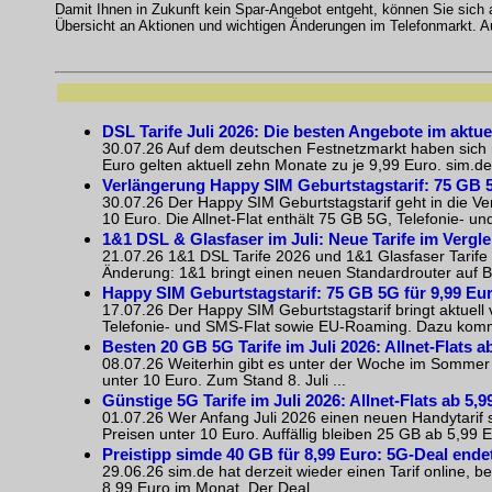
Damit Ihnen in Zukunft kein Spar-Angebot entgeht, können Sie sich
Übersicht an Aktionen und wichtigen Änderungen im Telefonmarkt. 
DSL Tarife Juli 2026: Die besten Angebote im aktue
30.07.26 Auf dem deutschen Festnetzmarkt haben sich m
Euro gelten aktuell zehn Monate zu je 9,99 Euro. sim.de 
Verlängerung Happy SIM Geburtstagstarif: 75 GB 5
30.07.26 Der Happy SIM Geburtstagstarif geht in die Ver
10 Euro. Die Allnet-Flat enthält 75 GB 5G, Telefonie- 
1&1 DSL & Glasfaser im Juli: Neue Tarife im Vergle
21.07.26 1&1 DSL Tarife 2026 und 1&1 Glasfaser Tarife 2
Änderung: 1&1 bringt einen neuen Standardrouter auf Ba
Happy SIM Geburtstagstarif: 75 GB 5G für 9,99 Eu
17.07.26 Der Happy SIM Geburtstagstarif bringt aktuell 
Telefonie- und SMS-Flat sowie EU-Roaming. Dazu kommen
Besten 20 GB 5G Tarife im Juli 2026: Allnet-Flats a
08.07.26 Weiterhin gibt es unter der Woche im Sommer 
unter 10 Euro. Zum Stand 8. Juli ...
Günstige 5G Tarife im Juli 2026: Allnet-Flats ab 5,
01.07.26 Wer Anfang Juli 2026 einen neuen Handytarif su
Preisen unter 10 Euro. Auffällig bleiben 25 GB ab 5,99 E
Preistipp simde 40 GB für 8,99 Euro: 5G-Deal end
29.06.26 sim.de hat derzeit wieder einen Tarif online, b
8,99 Euro im Monat. Der Deal ...