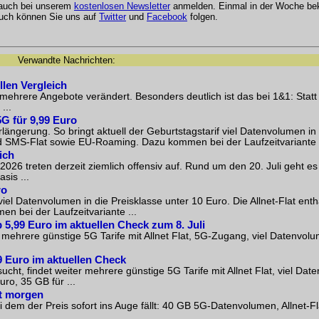
 auch bei unserem
kostenlosen Newsletter
anmelden. Einmal in der Woche be
Auch können Sie uns auf
Twitter
und
Facebook
folgen.
Verwandte Nachrichten:
llen Vergleich
ehrere Angebote verändert. Besonders deutlich ist das bei 1&1: Statt
...
G für 9,99 Euro
längerung. So bringt aktuell der Geburtstagstarif viel Datenvolumen in 
und SMS-Flat sowie EU-Roaming. Dazu kommen bei der Laufzeitvariante .
ich
026 treten derzeit ziemlich offensiv auf. Rund um den 20. Juli geht es
sis ...
ro
viel Datenvolumen in die Preisklasse unter 10 Euro. Die Allnet-Flat ent
 bei der Laufzeitvariante ...
b 5,99 Euro im aktuellen Check zum 8. Juli
mehrere günstige 5G Tarife mit Allnet Flat, 5G-Zugang, viel Datenvol
99 Euro im aktuellen Check
cht, findet weiter mehrere günstige 5G Tarife mit Allnet Flat, viel Da
uro, 35 GB für ...
et morgen
ei dem der Preis sofort ins Auge fällt: 40 GB 5G-Datenvolumen, Allnet-F