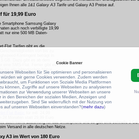
eigen Ihnen alle
1&1 Galaxy A3 Tarife
und Galaxy A3 Preise auf.
if für 19,99 Euro
ue Smartphone Samsung Galaxy
aten auch noch verbilligte 19,99
att nur eine 500 MB Daten-
t-Flat Tarifen gibt es die
f-Geschwindigkeiten von bis zu
ghspeed-Kontingent beträgt in
l 5 GB. Dazu gibt es ab dem
Cookie Banner
r eine SMS-Flat. Ferner gibt es
te für alle inländischen Netze
 unsere Webseiten für Sie optimieren und personalisieren
l. Grundgebühr beträgt in den
 würden wir gerne Cookies verwenden. Zudem werden
n immer ermäßigte 5 Euro. Der
gebraucht, um Funktionen von Soziale Media Plattformen
eträgt einmalige 29,95 Euro
zu können, Zugriffe auf unsere Webseiten zu analysieren
rmationen zur Verwendung unserer Webseiten an unsere
Nu
lat Basic für 24,99 Euro mit
r in den Bereichen der sozialen Medien, Anzeigen und
weiterzugeben. Sind Sie widerruflich mit der Nutzung von
s auf unseren Webseiten einverstanden?(
mehr dazu
)
artphone Tarif haben will, kann
Net-Flat Basic
für mtl. 24,99
n 24 Monaten statt 29,99 Euro
t es auch keine Zuzahlung für das Smartphone und es gibt eine schnelle 3 GB
eim Versand in alle deutschen Netze.
y A3 im Wert von 180 Euro