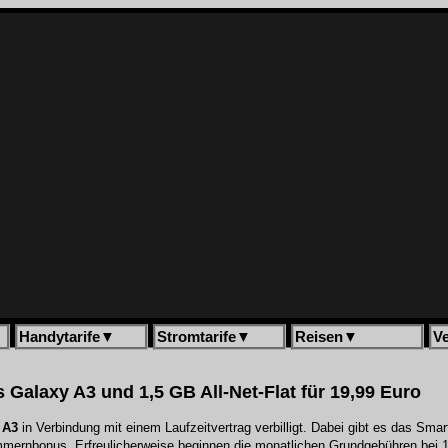
Handytarife
▼
Stromtarife
▼
Reisen
▼
V
s Galaxy A3 und 1,5 GB All-Net-Flat für 19,99 Euro
 A3
in Verbindung mit einem Laufzeitvertrag verbilligt. Dabei gibt es das Sma
ummernbonus. Erfreulicherweise beginnen die monatlichen Grundgebühren bei 1