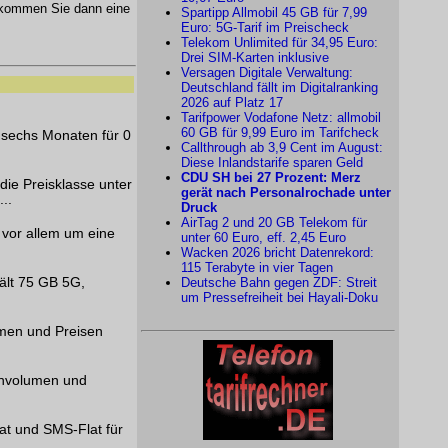
kommen Sie dann eine
Spartipp Allmobil 45 GB für 7,99
Euro: 5G-Tarif im Preischeck
Telekom Unlimited für 34,95 Euro:
Drei SIM-Karten inklusive
Versagen Digitale Verwaltung:
Deutschland fällt im Digitalranking
2026 auf Platz 17
Tarifpower Vodafone Netz: allmobil
60 GB für 9,99 Euro im Tarifcheck
 sechs Monaten für 0
Callthrough ab 3,9 Cent im August:
Diese Inlandstarife sparen Geld
CDU SH bei 27 Prozent: Merz
die Preisklasse unter
gerät nach Personalrochade unter
..
Druck
AirTag 2 und 20 GB Telekom für
 vor allem um eine
unter 60 Euro, eff. 2,45 Euro
Wacken 2026 bricht Datenrekord:
115 Terabyte in vier Tagen
hält 75 GB 5G,
Deutsche Bahn gegen ZDF: Streit
um Pressefreiheit bei Hayali-Doku
umen und Preisen
tenvolumen und
lat und SMS-Flat für