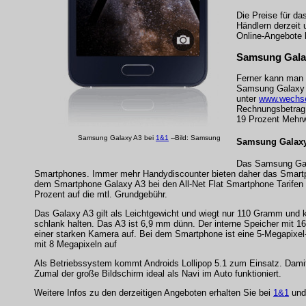
Die Preise für da
Händlern derzeit 
Online-Angebote
Samsung Galax
Ferner kann man 
Samsung Galaxy A
unter
www.wechse
Rechnungsbetrag d
19 Prozent Mehrwe
Samsung Galaxy A3 bei
1&1
--Bild: Samsung
Samsung Galaxy 
Das Samsung Gala
Smartphones. Immer mehr Handydiscounter bieten daher das Smartphon
dem Smartphone Galaxy A3 bei den All-Net Flat Smartphone Tarifen i
Prozent auf die mtl. Grundgebühr.
Das Galaxy A3 gilt als Leichtgewicht und wiegt nur 110 Gramm und
schlank halten. Das A3 ist 6,9 mm dünn. Der interne Speicher mit 1
einer starken Kamera auf. Bei dem Smartphone ist eine 5-Megapixel
mit 8 Megapixeln auf
Als Betriebssystem kommt Androids Lollipop 5.1 zum Einsatz. Damit
Zumal der große Bildschirm ideal als Navi im Auto funktioniert.
Weitere Infos zu den derzeitigen Angeboten erhalten Sie bei
1&1
und