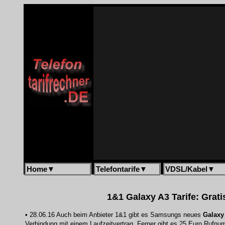
Home
▼
Telefontarife
▼
VDSL/Kabel
▼
1&1 Galaxy A3 Tarife: Grati
• 28.06.16 Auch beim Anbieter 1&1 gibt es Samsungs neues
Galaxy
Verbindung mit einem Laufzeitvertrag. Ferner gibt es 25 Euro Rufn