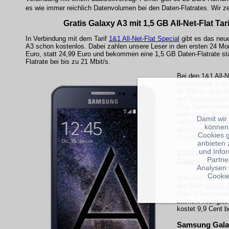
es wie immer reichlich Datenvolumen bei den Daten-Flatrates. Wir z
Gratis Galaxy A3 mit 1,5 GB All-Net-Flat Tar
In Verbindung mit dem Tarif
1&1 All-Net-Flat Special
gibt es das ne
A3 schon kostenlos. Dabei zahlen unsere Leser in den ersten 24 Mon
Euro, statt 24,99 Euro und bekommen eine 1,5 GB Daten-Flatrate st
Flatrate bei bis zu 21 Mbit/s.
Bei den 1&1 All-Ne
Internet-Flat Sur
42 MBit/s. Das Hi
der Spitze aktuel
Plus Tarifen imme
eine Handy-Flatra
Damit wir
inklusive. Die mt
können
ersten 24 Monate
Cookies 
Anschlusspreis b
anbieten 
und Info
3 GB All-Net-F
Partne
Galaxy A3
Analysen 
Cookie
Wer dann mehr Sm
den Tarif
1&1 All-
Euro in den erste
buchen. Hier gib
kostet 9,9 Cent b
Samsung Galax