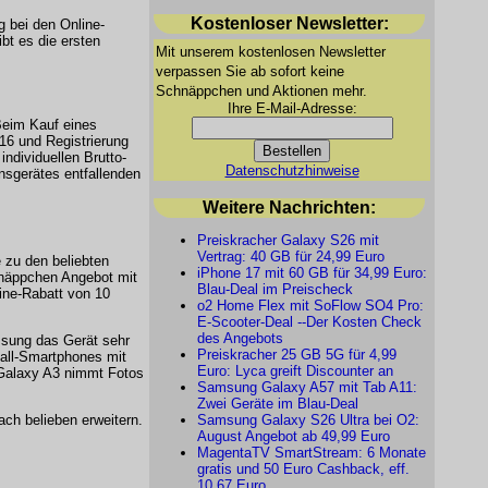
Kostenloser Newsletter:
g bei den Online-
bt es die ersten
Mit unserem kostenlosen Newsletter
verpassen Sie ab sofort keine
Schnäppchen und Aktionen mehr.
Ihre E-Mail-Adresse:
Beim Kauf eines
6 und Registrierung
ndividuellen Brutto-
Datenschutzhinweise
nsgerätes entfallenden
Weitere Nachrichten:
Preiskracher Galaxy S26 mit
Vertrag: 40 GB für 24,99 Euro
 zu den beliebten
iPhone 17 mit 60 GB für 34,99 Euro:
hnäppchen Angebot mit
Blau-Deal im Preischeck
ine-Rabatt von 10
o2 Home Flex mit SoFlow SO4 Pro:
E-Scooter-Deal --Der Kosten Check
des Angebots
msung das Gerät sehr
Preiskracher 25 GB 5G für 4,99
tall-Smartphones mit
Euro: Lyca greift Discounter an
 Galaxy A3 nimmt Fotos
Samsung Galaxy A57 mit Tab A11:
Zwei Geräte im Blau-Deal
ch belieben erweitern.
Samsung Galaxy S26 Ultra bei O2:
August Angebot ab 49,99 Euro
MagentaTV SmartStream: 6 Monate
gratis und 50 Euro Cashback, eff.
10,67 Euro