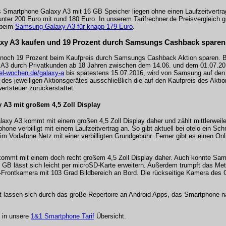
s Smartphone Galaxy A3 mit 16 GB Speicher liegen ohne einen Laufzeitvertra
unter 200 Euro mit rund 180 Euro. In unserem Tarifrechner.de Preisvergleich gi
 beim
Samsung Galaxy A3 für knapp 179 Euro
.
y A3 kaufen und 19 Prozent durch Samsungs Cashback sparen
noch 19 Prozent beim Kaufpreis durch Samsungs Cashback Aktion sparen. 
3 durch Privatkunden ab 18 Jahren zwischen dem 14.06. und dem 01.07.201
l-wochen.de/galaxy-a
bis spätestens 15.07.2016, wird von Samsung auf den i
es jeweiligen Aktionsgerätes ausschließlich die auf den Kaufpreis des Aktio
rtsteuer zurückerstattet.
A3 mit großem 4,5 Zoll Display
xy A3 kommt mit einem großen 4,5 Zoll Display daher und zählt mittlerweile
e verbilligt mit einem Laufzeitvertrag an. So gibt aktuell bei otelo ein Sc
m Vodafone Netz mit einer verbilligten Grundgebühr. Ferner gibt es einen Onl
 kommt mit einem doch recht großem 4,5 Zoll Display daher. Auch konnte Sa
6 GB lässt sich leicht per microSD-Karte erweitern. Außerdem trumpft das Me
-Frontkamera mit 103 Grad Bildbereich an Bord. Die rückseitige Kamera des
 lassen sich durch das große Repertoire an Android Apps, das Smartphone na
 in unsere
1&1 Smartphone Tarif
Übersicht.