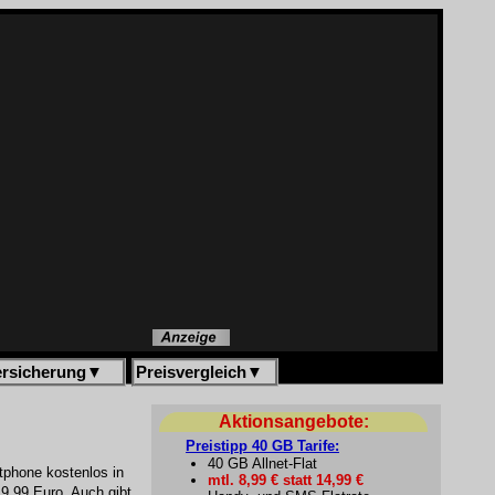
ersicherung
▼
Preisvergleich
▼
Aktionsangebote:
Preistipp 40 GB Tarife:
40 GB Allnet-Flat
rtphone kostenlos in
mtl. 8,99 € statt 14,99 €
9,99 Euro. Auch gibt