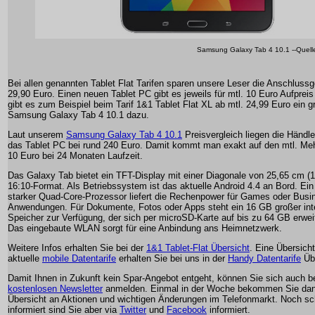
Samsung Galaxy Tab 4 10.1 --Quel
Bei allen genannten Tablet Flat Tarifen sparen unsere Leser die Anschluss
29,90 Euro. Einen neuen Tablet PC gibt es jeweils für mtl. 10 Euro Aufprei
gibt es zum Beispiel beim Tarif 1&1 Tablet Flat XL ab mtl. 24,99 Euro ein gr
Samsung Galaxy Tab 4 10.1 dazu.
Laut unserem
Samsung Galaxy Tab 4 10.1
Preisvergleich liegen die Händle
das Tablet PC bei rund 240 Euro. Damit kommt man exakt auf den mtl. Meh
10 Euro bei 24 Monaten Laufzeit.
Das Galaxy Tab bietet ein TFT-Display mit einer Diagonale von 25,65 cm (1
16:10-Format. Als Betriebssystem ist das aktuelle Android 4.4 an Bord. Ei
starker Quad-Core-Prozessor liefert die Rechenpower für Games oder Busi
Anwendungen. Für Dokumente, Fotos oder Apps steht ein 16 GB großer int
Speicher zur Verfügung, der sich per microSD-Karte auf bis zu 64 GB erweit
Das eingebaute WLAN sorgt für eine Anbindung ans Heimnetzwerk.
Weitere Infos erhalten Sie bei der
1&1 Tablet-Flat Übersicht
. Eine Übersicht
aktuelle
mobile Datentarife
erhalten Sie bei uns in der
Handy Datentarife
Übe
Damit Ihnen in Zukunft kein Spar-Angebot entgeht, können Sie sich auch 
kostenlosen Newsletter
anmelden. Einmal in der Woche bekommen Sie dan
Übersicht an Aktionen und wichtigen Änderungen im Telefonmarkt. Noch sc
informiert sind Sie aber via
Twitter
und
Facebook
informiert.