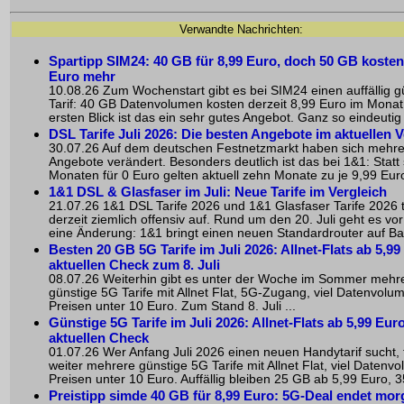
Verwandte Nachrichten:
Spartipp SIM24: 40 GB für 8,99 Euro, doch 50 GB kosten
Euro mehr
10.08.26 Zum Wochenstart gibt es bei SIM24 einen auffällig g
Tarif: 40 GB Datenvolumen kosten derzeit 8,99 Euro im Monat
ersten Blick ist das ein sehr gutes Angebot. Ganz so eindeutig is
DSL Tarife Juli 2026: Die besten Angebote im aktuellen V
30.07.26 Auf dem deutschen Festnetzmarkt haben sich mehr
Angebote verändert. Besonders deutlich ist das bei 1&1: Statt
Monaten für 0 Euro gelten aktuell zehn Monate zu je 9,99 Euro
1&1 DSL & Glasfaser im Juli: Neue Tarife im Vergleich
21.07.26 1&1 DSL Tarife 2026 und 1&1 Glasfaser Tarife 2026 
derzeit ziemlich offensiv auf. Rund um den 20. Juli geht es vo
eine Änderung: 1&1 bringt einen neuen Standardrouter auf Bas
Besten 20 GB 5G Tarife im Juli 2026: Allnet-Flats ab 5,99
aktuellen Check zum 8. Juli
08.07.26 Weiterhin gibt es unter der Woche im Sommer mehr
günstige 5G Tarife mit Allnet Flat, 5G-Zugang, viel Datenvolu
Preisen unter 10 Euro. Zum Stand 8. Juli ...
Günstige 5G Tarife im Juli 2026: Allnet-Flats ab 5,99 Eur
aktuellen Check
01.07.26 Wer Anfang Juli 2026 einen neuen Handytarif sucht, 
weiter mehrere günstige 5G Tarife mit Allnet Flat, viel Daten
Preisen unter 10 Euro. Auffällig bleiben 25 GB ab 5,99 Euro, 35
Preistipp simde 40 GB für 8,99 Euro: 5G-Deal endet mo