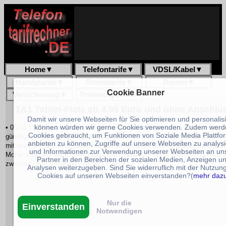
Home
▼
Telefontarife
▼
VDSL/Kabel
▼
Handytarife
▼
Stromtarife
▼
Reisen
▼
Cookie Banner
Versicherung
▼
Preisvergleich
▼
1&1 Tablet-Flats ab 4,99 Euro und ohne Anschlu
Damit wir unsere Webseiten für Sie optimieren und personalis
können würden wir gerne Cookies verwenden. Zudem werd
• 05.02.15 Beim Telekommunikationsanbieter 1&1 gibt es im Monat Februar
Cookies gebraucht, um Funktionen von Soziale Media Plattfo
günstigsten Tablet Flat Tarif ab 4,99 Eurp. Die Kunden, welche die Tablet-F
anbieten zu können, Zugriffe auf unsere Webseiten zu analys
mit einer Mindestvertragslaufzeit von 24 Monaten wählen, bekommen für 1
und Informationen zur Verwendung unserer Webseiten an un
Monat zustzlich auch einen passenden Tablet PC dazu. Weiterhin können d
Partner in den Bereichen der sozialen Medien, Anzeigen u
zwischen dem Vodafone und dem E-Plus
Analysen weiterzugeben. Sind Sie widerruflich mit der Nutzun
Cookies auf unseren Webseiten einverstanden?(
mehr daz
Nur die
Einverstanden
Notwendigen