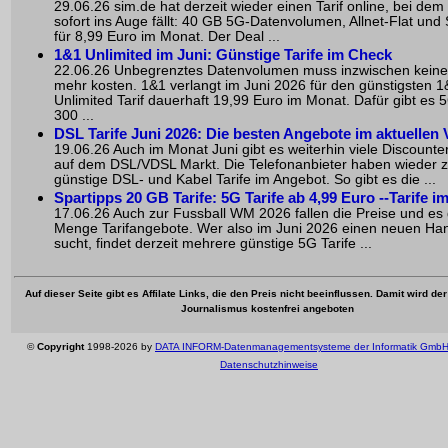
29.06.26 sim.de hat derzeit wieder einen Tarif online, bei dem
sofort ins Auge fällt: 40 GB 5G-Datenvolumen, Allnet-Flat und
für 8,99 Euro im Monat. Der Deal ...
1&1 Unlimited im Juni: Günstige Tarife im Check
22.06.26 Unbegrenztes Datenvolumen muss inzwischen keine
mehr kosten. 1&1 verlangt im Juni 2026 für den günstigsten 1
Unlimited Tarif dauerhaft 19,99 Euro im Monat. Dafür gibt es 5
300 ...
DSL Tarife Juni 2026: Die besten Angebote im aktuellen 
19.06.26 Auch im Monat Juni gibt es weiterhin viele Discount
auf dem DSL/VDSL Markt. Die Telefonanbieter haben wieder z
günstige DSL- und Kabel Tarife im Angebot. So gibt es die ...
Spartipps 20 GB Tarife: 5G Tarife ab 4,99 Euro --Tarife 
17.06.26 Auch zur Fussball WM 2026 fallen die Preise und es 
Menge Tarifangebote. Wer also im Juni 2026 einen neuen Han
sucht, findet derzeit mehrere günstige 5G Tarife ...
Auf dieser Seite gibt es Affilate Links, die den Preis nicht beeinflussen. Damit wird de
Journalismus kostenfrei angeboten
©
Copyright
1998-2026 by
DATA INFORM-Datenmanagementsysteme der Informatik Gmb
Datenschutzhinweise