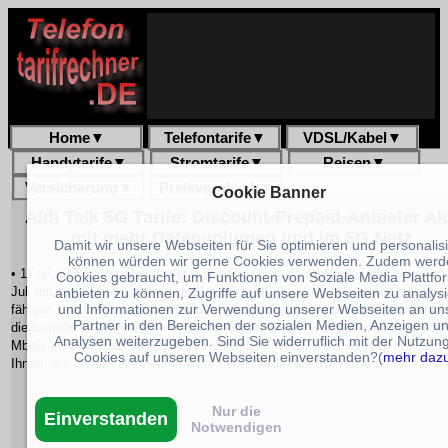
Home
▼
Telefontarife
▼
VDSL/Kabel
▼
Handytarife
▼
Stromtarife
▼
Reisen
▼
Versicherung
▼
Preisvergleich
▼
Cookie Banner
Aldi Talk 5G Tarife: Discount-Prepaid-Anbieter Al
mit mehr Datenvolumen und im 5G Netz
Damit wir unsere Webseiten für Sie optimieren und personalis
können würden wir gerne Cookies verwenden. Zudem werd
• 17.07.23 Bei dem Discounter Aldi gibt es nun die Aldi Talk Tarife seit dem
Cookies gebraucht, um Funktionen von Soziale Media Plattfo
Juli mit mehr Datenvolumen und im 5G Netz. So steigt im Vergleich zu den
anbieten zu können, Zugriffe auf unsere Webseiten zu analys
und Informationen zur Verwendung unserer Webseiten an un
fähigen Kombi-Paketen das Inklusiv-Datenvolumen um bis zu 50 Prozent u
Partner in den Bereichen der sozialen Medien, Anzeigen u
die Kunden surfen jetzt mit deutlich höherer Geschwindigkeit von bis zu 50
Analysen weiterzugeben. Sind Sie widerruflich mit der Nutzun
Mbit/s im Download und 25 Mbit/s im Upload im 5G Netz von O2. Wir zeig
Cookies auf unseren Webseiten einverstanden?(
mehr daz
Ihnen -wie immer- alle Features der neuen
Aldi Talk 5G Tarife
auf.
Nur die
Einverstanden
Notwendigen