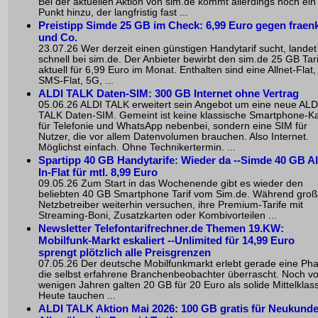
Bei der aktuellen Aktion von sim.de kommt allerdings noch ein
Punkt hinzu, der langfristig fast ...
Preistipp Simde 25 GB im Check: 6,99 Euro gegen fraen
und Co.
23.07.26 Wer derzeit einen günstigen Handytarif sucht, landet
schnell bei sim.de. Der Anbieter bewirbt den sim.de 25 GB Tari
aktuell für 6,99 Euro im Monat. Enthalten sind eine Allnet-Flat,
SMS-Flat, 5G, ...
ALDI TALK Daten-SIM: 300 GB Internet ohne Vertrag
05.06.26 ALDI TALK erweitert sein Angebot um eine neue ALD
TALK Daten-SIM. Gemeint ist keine klassische Smartphone-Ka
für Telefonie und WhatsApp nebenbei, sondern eine SIM für
Nutzer, die vor allem Datenvolumen brauchen. Also Internet.
Möglichst einfach. Ohne Technikertermin. ...
Spartipp 40 GB Handytarife: Wieder da --Simde 40 GB Al
In-Flat für mtl. 8,99 Euro
09.05.26 Zum Start in das Wochenende gibt es wieder den
beliebten 40 GB Smartphone Tarif vom Sim.de. Während gro
Netzbetreiber weiterhin versuchen, ihre Premium-Tarife mit
Streaming-Boni, Zusatzkarten oder Kombivorteilen ...
Newsletter Telefontarifrechner.de Themen 19.KW:
Mobilfunk-Markt eskaliert --Unlimited für 14,99 Euro
sprengt plötzlich alle Preisgrenzen
07.05.26 Der deutsche Mobilfunkmarkt erlebt gerade eine Pha
die selbst erfahrene Branchenbeobachter überrascht. Noch vo
wenigen Jahren galten 20 GB für 20 Euro als solide Mittelklas
Heute tauchen ...
ALDI TALK Aktion Mai 2026: 100 GB gratis für Neukunde