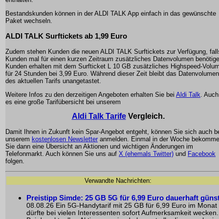
Bestandskunden können in der ALDI TALK App einfach in das gewünschte
Paket wechseln.
ALDI TALK Surftickets ab 1,99 Euro
Zudem stehen Kunden die neuen ALDI TALK Surftickets zur Verfügung, fall
Kunden mal für einen kurzen Zeitraum zusätzliches Datenvolumen benötige
Kunden erhalten mit dem Surfticket L 10 GB zusätzliches Highspeed-Volu
für 24 Stunden bei 3,99 Euro. Während dieser Zeit bleibt das Datenvolumen
des aktuellen Tarifs unangetastet.
Weitere Infos zu den derzeitigen Angeboten erhalten Sie bei
Aldi Talk
. Auch
es eine große Tarifübersicht bei unserem
Aldi Talk Tarife
Vergleich.
Damit Ihnen in Zukunft kein Spar-Angebot entgeht, können Sie sich auch b
unserem
kostenlosen Newsletter
anmelden. Einmal in der Woche bekomm
Sie dann eine Übersicht an Aktionen und wichtigen Änderungen im
Telefonmarkt. Auch können Sie uns auf
X (ehemals Twitter)
und
Facebook
folgen.
Verwandte Nachrichten:
Preistipp Simde: 25 GB 5G für 6,99 Euro dauerhaft güns
08.08.26 Ein 5G-Handytarif mit 25 GB für 6,99 Euro im Monat
dürfte bei vielen Interessenten sofort Aufmerksamkeit wecken.