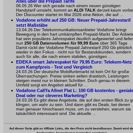
Alles über die Prepaid Tarife
06.05.26 Wer sich gerade nach einem neuen günstigen
Handytarif umsieht, kommt an
ALDI TALK
derzeit kaum vorbe
Der Discounter startet im Mai 2026 eine Aktion, die auf ...
Vodafone erhöht auf 250 GB: Neuer Prepaid-Jahrestarif
setzt Maßstäbe
13.04.26 Der Telekommunikationsanbieter Vodafone bringt
Bewegung in den hart umkämpften Prepaid-Markt. Der Anbiet
hat sein populäres Jahrespaket deutlich aufgewertet und liefer
nun
250 GB Datenvolumen für 99,99 Euro
über 365 Tage.
Damit rückt der Vodafone Prepaid Jahrestarif 250 Gb plötzlich
wieder in den Fokus - nicht nur für Bestandskunden, sondern
auch für alle, die nach einem stabilen, günstigen ...
EDEKA smart Jahrespaket für 79,95 Euro: Telekom-Netz
zum Kampfpreis - Test und Vergleich
24.03.26 Der deutsche Mobilfunkmarkt ist kein Ort für große
Überraschungen. Preise sinken selten drastisch, Leistungen
steigen meist nur in kleinen Schritten. Doch genau in diesem
Umfeld sorgt ein Angebot aktuell für ...
Vodafone CallYa Allnet Flat L:
100 GB kostenlos
- genial
Deal oder nur cleveres Marketing?
24.03.26 Es gibt diese Angebote, die auf den ersten Blick zu g
klingen, um wahr zu sein. Und dann gibt es Deals, bei denen
man genauer hinschauen muss, um zu verstehen, warum sie
tatsächlich interessant sind. Die aktuelle ...
Auf dieser Seite gibt es Affilate Links, die den Preis nicht beeinflussen. Damit wird de
hochwertige Journalismus kostenfrei angeboten