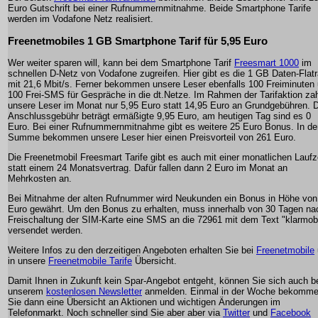
Euro Gutschrift bei einer Rufnummernmitnahme. Beide Smartphone Tarife
werden im Vodafone Netz realisiert.
Freenetmobiles 1 GB Smartphone Tarif für 5,95 Euro
Wer weiter sparen will, kann bei dem Smartphone Tarif
Freesmart 1000
im
schnellen D-Netz von Vodafone zugreifen. Hier gibt es die 1 GB Daten-Flatr
mit 21,6 Mbit/s. Ferner bekommen unsere Leser ebenfalls 100 Freiminuten
100 Frei-SMS für Gespräche in die dt.Netze. Im Rahmen der Tarifaktion za
unsere Leser im Monat nur 5,95 Euro statt 14,95 Euro an Grundgebühren. D
Anschlussgebühr beträgt ermäßigte 9,95 Euro, am heutigen Tag sind es 0
Euro. Bei einer Rufnummernmitnahme gibt es weitere 25 Euro Bonus. In de
Summe bekommen unsere Leser hier einen Preisvorteil von 261 Euro.
Die Freenetmobil Freesmart Tarife gibt es auch mit einer monatlichen Laufz
statt einem 24 Monatsvertrag. Dafür fallen dann 2 Euro im Monat an
Mehrkosten an.
Bei Mitnahme der alten Rufnummer wird Neukunden ein Bonus in Höhe von
Euro gewährt. Um den Bonus zu erhalten, muss innerhalb von 30 Tagen na
Freischaltung der SIM-Karte eine SMS an die 72961 mit dem Text "klarmobi
versendet werden.
Weitere Infos zu den derzeitigen Angeboten erhalten Sie bei
Freenetmobile
in unsere
Freenetmobile Tarife
Übersicht.
Damit Ihnen in Zukunft kein Spar-Angebot entgeht, können Sie sich auch b
unserem
kostenlosen Newsletter
anmelden. Einmal in der Woche bekomm
Sie dann eine Übersicht an Aktionen und wichtigen Änderungen im
Telefonmarkt. Noch schneller sind Sie aber aber via
Twitter
und
Facebook