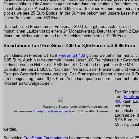
Grundgebühren. Die Anschlussgebühr wird dann am heutigen Tag erlassen,
sonst beträgt der Anschlusspreis 9,95 Euro. Bei einer Rufnummernmitnah
gibt es weitere 25 Euro Bonus. In der Summe bekommen unsere Leser hier
einen Preisvorteil von 333 Euro.
Den schnellen Freenetmobil Freesmart 2000 Tarif gibt es auch mit einer
monatlichen Laufzeit statt einem 24 Monatsvertrag. Dafür fallen dann 2 Eur
Monat an Mehrkosten an und der Anschlusspreis beträgt 19,95 Euro.
Smartphone Tarif FreeSmart 400 für 3,95 Euro statt 9,95 Euro
Den kleinsten FreeSmart Tarif
FreeSmart 400
gibt es weiterhin für monatlic
3,95 Euro. Auch hier bekommen unsere Leser 100 Freiminuten für Gespräc
in die deutschen Netze, die SMS kostet 9 Cent und es gibt eine 400 MB
Datenflatrate bei 21 Mbit/s. Nach dem Verbrauch der Freiminuten und werd
Cent pro Gesprächsminute verlangt. Das Starterpaket kostet einmalige 0 E
am heutigen Tag, sonst 9,95 Euro. Auch hier sparen unsere Leser mehr als
Prozent an Grundgebühren.
Der Smartph
Tarif
FreeSma
400
kann auc
mit einer
Passende Smartphones ohne Vertrag gibt es
monatlichen
bei unserem
Smartphone Preisvergleich
ab 50 Euro -Bild: Huawei
Laufzeit bei 
5,95 Euro im
Monat gebuc
werden.
Bei beiden
FreeSmart Tarifvarianten
bekommen unsere Leser ferner eine 2