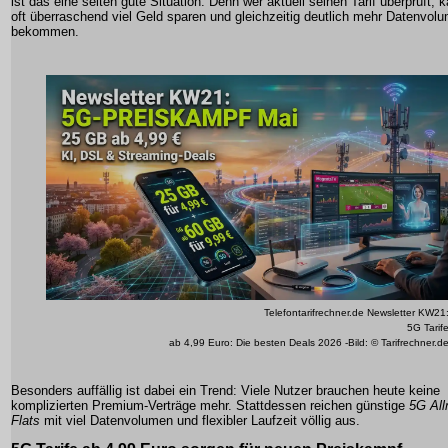
ist das eine selten gute Situation. Denn wer aktuell seinen Tarif überprüft, 
oft überraschend viel Geld sparen und gleichzeitig deutlich mehr Datenvol
bekommen.
Telefontarifrechner.de Newsletter KW21
5G Tarif
ab 4,99 Euro: Die besten Deals 2026 -Bild: © Tarifrechner.d
Besonders auffällig ist dabei ein Trend: Viele Nutzer brauchen heute keine
komplizierten Premium-Verträge mehr. Stattdessen reichen günstige
5G All
Flats
mit viel Datenvolumen und flexibler Laufzeit völlig aus.