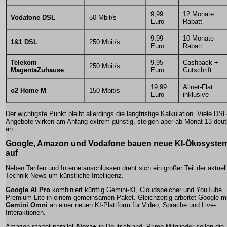
9,99
12 Monate
Vodafone DSL
50 Mbit/s
Euro
Rabatt
9,99
10 Monate
1&1 DSL
250 Mbit/s
Euro
Rabatt
Telekom
9,95
Cashback +
250 Mbit/s
MagentaZuhause
Euro
Gutschrift
19,99
Allnet-Flat
o2 Home M
150 Mbit/s
Euro
inklusive
Der wichtigste Punkt bleibt allerdings die langfristige Kalkulation. Viele DSL
Angebote wirken am Anfang extrem günstig, steigen aber ab Monat 13 deut
an.
Google, Amazon und Vodafone bauen neue KI-Ökosyste
auf
Neben Tarifen und Internetanschlüssen dreht sich ein großer Teil der aktuel
Technik-News um künstliche Intelligenz.
Google AI Pro
kombiniert künftig Gemini-KI, Cloudspeicher und YouTube
Premium Lite in einem gemeinsamen Paket. Gleichzeitig arbeitet Google mi
Gemini Omni
an einer neuen KI-Plattform für Video, Sprache und Live-
Interaktionen.
Amazon startet parallel
Alexa+
in Deutschland. Prime-Mitglieder sollen die