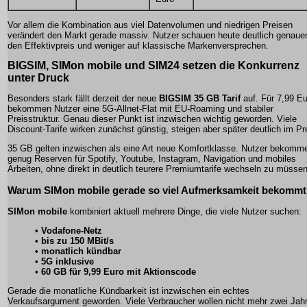
Vor allem die Kombination aus viel Datenvolumen und niedrigen Preisen
verändert den Markt gerade massiv. Nutzer schauen heute deutlich genauer
den Effektivpreis und weniger auf klassische Markenversprechen.
BIGSIM, SIMon mobile und SIM24 setzen die Konkurrenz
unter Druck
Besonders stark fällt derzeit der neue
BIGSIM 35 GB Tarif
auf. Für 7,99 Eu
bekommen Nutzer eine 5G-Allnet-Flat mit EU-Roaming und stabiler
Preisstruktur. Genau dieser Punkt ist inzwischen wichtig geworden. Viele
Discount-Tarife wirken zunächst günstig, steigen aber später deutlich im Pr
35 GB gelten inzwischen als eine Art neue Komfortklasse. Nutzer bekomm
genug Reserven für Spotify, Youtube, Instagram, Navigation und mobiles
Arbeiten, ohne direkt in deutlich teurere Premiumtarife wechseln zu müssen
Warum SIMon mobile gerade so viel Aufmerksamkeit bekommt
SIMon mobile
kombiniert aktuell mehrere Dinge, die viele Nutzer suchen:
•
Vodafone-Netz
•
bis zu 150 MBit/s
•
monatlich kündbar
•
5G inklusive
•
60 GB für 9,99 Euro mit Aktionscode
Gerade die monatliche Kündbarkeit ist inzwischen ein echtes
Verkaufsargument geworden. Viele Verbraucher wollen nicht mehr zwei Jah