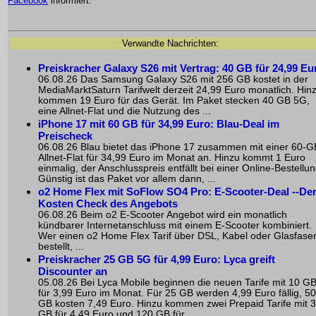
Facebook
informiert.
Verwandte Nachrichten:
Preiskracher Galaxy S26 mit Vertrag: 40 GB für 24,99 Eu
06.08.26 Das Samsung Galaxy S26 mit 256 GB kostet in der
MediaMarktSaturn Tarifwelt derzeit 24,99 Euro monatlich. Hin
kommen 19 Euro für das Gerät. Im Paket stecken 40 GB 5G,
eine Allnet-Flat und die Nutzung des ...
iPhone 17 mit 60 GB für 34,99 Euro: Blau-Deal im
Preischeck
06.08.26 Blau bietet das iPhone 17 zusammen mit einer 60-G
Allnet-Flat für 34,99 Euro im Monat an. Hinzu kommt 1 Euro
einmalig, der Anschlusspreis entfällt bei einer Online-Bestellun
Günstig ist das Paket vor allem dann, ...
o2 Home Flex mit SoFlow SO4 Pro: E-Scooter-Deal --De
Kosten Check des Angebots
06.08.26 Beim o2 E-Scooter Angebot wird ein monatlich
kündbarer Internetanschluss mit einem E-Scooter kombiniert.
Wer einen o2 Home Flex Tarif über DSL, Kabel oder Glasfase
bestellt, ...
Preiskracher 25 GB 5G für 4,99 Euro: Lyca greift
Discounter an
05.08.26 Bei Lyca Mobile beginnen die neuen Tarife mit 10 G
für 3,99 Euro im Monat. Für 25 GB werden 4,99 Euro fällig, 50
GB kosten 7,49 Euro. Hinzu kommen zwei Prepaid Tarife mit 
GB für 4,49 Euro und 120 GB für ...