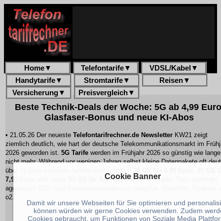
Home
▼
Telefontarife
▼
VDSL/Kabel
▼
Handytarife
▼
Stromtarife
▼
Reisen
▼
Versicherung
▼
Preisvergleich
▼
Beste Technik-Deals der Woche: 5G ab 4,99 Euro
Glasfaser-Bonus und neue KI-Abos
• 21.05.26 Der neueste
Telefontarifrechner.de Newsletter
KW21 zeigt
ziemlich deutlich, wie hart der deutsche Telekommunikationsmarkt im Frühj
2026 geworden ist.
5G Tarife
werden im Frühjahr 2026 so günstig wie lange
nicht mehr. Während vor wenigen Jahren selbst kleine Datenpakete oft deut
über 15 Euro kosteten, landen jetzt plötzlich
25 GB für 4,99 Euro
,
35 GB f
Cookie Banner
7,99 Euro
oder sogar
60 GB für 9,99 Euro
auf dem Markt. Dazu kommen
aggressive DSL- und Glasfaseraktionen von congstar, Vodafone, Telekom 
o2.
Damit wir unsere Webseiten für Sie optimieren und personalis
können würden wir gerne Cookies verwenden. Zudem werd
Cookies gebraucht, um Funktionen von Soziale Media Plattfo