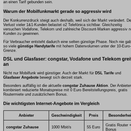
an einen Tarif gebunden sein.
Warum der Mobilfunkmarkt gerade so aggressiv wird
Der Konkurrenzdruck steigt auch deshalb, weil sich der Markt verändert. De
Verlust vieler 1&1-Kunden belastet o2 Telefónica sichtbar. Gleichzeitig
versuchen Vodafone, Telekom und zahlreiche Discount-Marken aggressiv 
Kunden zu gewinnen.
Für Verbraucher entsteht dadurch eine selten günstige Phase. Noch nie ga
so viele
günstige Handytarife
mit hohem Datenvolumen unter der 10-Euro-
Grenze.
DSL und Glasfaser: congstar, Vodafone und Telekom grei
an
Nicht nur Mobilfunk wird günstiger. Auch der Markt für
DSL Tarife
und
Glasfaser Angebote
bewegt sich derzeit stark.
Besonders auffällig ist die aktuelle
congstar Zuhause Aktion
. Der Anbieter
kombiniert reduzierte Monatspreise mit 0 Euro Bereitstellungspreis, gratis
Routermiete und zusätzlichem Bonus.
Die wichtigsten Internet-Angebote im Vergleich
Anbieter
Geschwindigkeit
Preis
Besonderhei
Gratis Router 
congstar Zuhause
1000 Mbit/s
55 Euro
Bonus