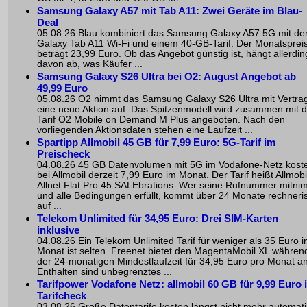
Samsung Galaxy A57 mit Tab A11: Zwei Geräte im Blau-
Deal
05.08.26 Blau kombiniert das Samsung Galaxy A57 5G mit d
Galaxy Tab A11 Wi-Fi und einem 40-GB-Tarif. Der Monatsprei
beträgt 23,99 Euro. Ob das Angebot günstig ist, hängt allerdin
davon ab, was Käufer ...
Samsung Galaxy S26 Ultra bei O2: August Angebot ab
49,99 Euro
05.08.26 O2 nimmt das Samsung Galaxy S26 Ultra mit Vertrag
eine neue Aktion auf. Das Spitzenmodell wird zusammen mit 
Tarif O2 Mobile on Demand M Plus angeboten. Nach den
vorliegenden Aktionsdaten stehen eine Laufzeit ...
Spartipp Allmobil 45 GB für 7,99 Euro: 5G-Tarif im
Preischeck
04.08.26 45 GB Datenvolumen mit 5G im Vodafone-Netz kost
bei Allmobil derzeit 7,99 Euro im Monat. Der Tarif heißt Allmobi
Allnet Flat Pro 45 SALEbrations. Wer seine Rufnummer mitni
und alle Bedingungen erfüllt, kommt über 24 Monate rechneri
auf ...
Telekom Unlimited für 34,95 Euro: Drei SIM-Karten
inklusive
04.08.26 Ein Telekom Unlimited Tarif für weniger als 35 Euro 
Monat ist selten. Freenet bietet den MagentaMobil XL währen
der 24-monatigen Mindestlaufzeit für 34,95 Euro pro Monat an
Enthalten sind unbegrenztes ...
Tarifpower Vodafone Netz: allmobil 60 GB für 9,99 Euro 
Tarifcheck
03.08.26 Große Datentarife kosten längst nicht mehr automat