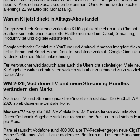
neue KI-Alexa ohne Zusatzkosten bekommen. Ohne Prime werden später
allerdings 22,99 Euro pro Monat fällig.
Warum KI jetzt direkt in Alltags-Abos landet
Die großen Tech-Konzerne verkaufen KI längst nicht mehr nur als Chatbot.
Stattdessen entstehen komplette Plattformen rund um Cloud, Streaming,
Produktivität und digitale Assistenten.
Google verbindet Gemini mit YouTube und Android. Amazon integriert Alex
tief in Prime und Smart-Home-Dienste. Vodafone verkauft Google One inklu
KI direkt über die Mobilfunkrechnung.
Für Verbraucher wird dadurch aber auch die Übersicht schwieriger. Viele ne
KI-Angebote wirken attraktiv, entwickeln sich aber zunehmend zu zusätzli
Dauer-Abos.
WM 2026, Vodafone-TV und neue Streaming-Bundles
verändern den Markt
Auch der TV- und Streamingmarkt verändert sich sichtbar. Die Fußball-WM
2026 spielt dabei eine zentrale Rolle.
MagentaTV
zeigt alle 104 WM-Spiele live. 44 Partien laufen exklusiv dort.
Durch Cashback-Angebote sinkt der rechnerische Preis auf rund sieben Eu
pro Monat.
Parallel tauscht Vodafone rund 400.000 alte TV-Receiver gegen neue GigaT
Home-Geräte aus. Ziel ist eine modernere Plattform mit besserer Streaming
Integration.