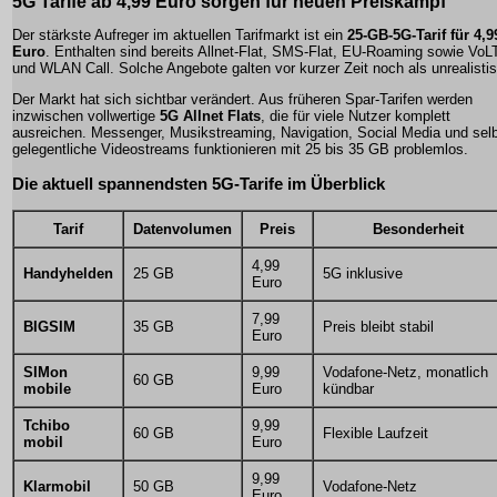
5G Tarife ab 4,99 Euro sorgen für neuen Preiskampf
Der stärkste Aufreger im aktuellen Tarifmarkt ist ein
25-GB-5G-Tarif für 4,9
Euro
. Enthalten sind bereits Allnet-Flat, SMS-Flat, EU-Roaming sowie Vo
und WLAN Call. Solche Angebote galten vor kurzer Zeit noch als unrealisti
Der Markt hat sich sichtbar verändert. Aus früheren Spar-Tarifen werden
inzwischen vollwertige
5G Allnet Flats
, die für viele Nutzer komplett
ausreichen. Messenger, Musikstreaming, Navigation, Social Media und sel
gelegentliche Videostreams funktionieren mit 25 bis 35 GB problemlos.
Die aktuell spannendsten 5G-Tarife im Überblick
Tarif
Datenvolumen
Preis
Besonderheit
4,99
Handyhelden
25 GB
5G inklusive
Euro
7,99
BIGSIM
35 GB
Preis bleibt stabil
Euro
SIMon
9,99
Vodafone-Netz, monatlich
60 GB
mobile
Euro
kündbar
Tchibo
9,99
60 GB
Flexible Laufzeit
mobil
Euro
9,99
Klarmobil
50 GB
Vodafone-Netz
Euro