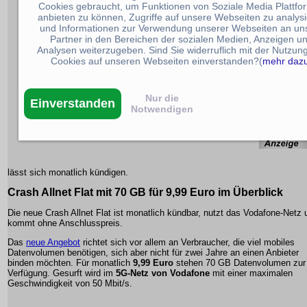
Cookies gebraucht, um Funktionen von Soziale Media Plattfo
anbieten zu können, Zugriffe auf unsere Webseiten zu analys
und Informationen zur Verwendung unserer Webseiten an un
Partner in den Bereichen der sozialen Medien, Anzeigen u
Analysen weiterzugeben. Sind Sie widerruflich mit der Nutzun
Cookies auf unseren Webseiten einverstanden?(
mehr daz
Nur die
Einverstanden
Notwendigen
lässt sich monatlich kündigen.
Crash Allnet Flat mit 70 GB für 9,99 Euro im Überblick
Die neue Crash Allnet Flat ist monatlich kündbar, nutzt das Vodafone-Netz 
kommt ohne Anschlusspreis.
Das
neue Angebot
richtet sich vor allem an Verbraucher, die viel mobiles
Datenvolumen benötigen, sich aber nicht für zwei Jahre an einen Anbieter
binden möchten. Für monatlich
9,99 Euro
stehen 70 GB Datenvolumen zur
Verfügung. Gesurft wird im
5G-Netz von Vodafone
mit einer maximalen
Geschwindigkeit von 50 Mbit/s.