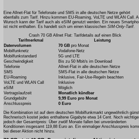
Eine Allnet-Flat für Telefonate und SMS in alle deutschen Netze gehört
ebenfalls zum Tarif. Hinzu kommen EU-Roaming, VoLTE und WLAN Call. A
Wunsch kann der Tarif auch als eSIM genutzt werden. Ein neues Smartph
ist nicht enthalten. Es handelt sich um einen klassischen
SIM-Only-Tarif
.
Crash 70 GB Allnet Flat: Tarifdetails auf einen Blick
Tarifmerkmal
Leistung
Datenvolumen
70 GB
pro Monat
Mobilfunknetz
Vodafone-Netz
Mobilfunkstandard
5G und LTE
Geschwindigkeit
Bis zu 50 Mbit/s im Download
Telefonie
Allnet-Flat in alle deutschen Netze
SMS
SMS-Flat in alle deutschen Netze
EU-Roaming
Inklusive, Fair-Use-Regeln beachten
VoLTE und WLAN Call
Inklusive
eSIM
Möglich
Vertragslaufzeit
Monatlich kündbar
Grundgebühr
9,99 Euro pro Monat
Anschlusspreis
0 Euro
Die Kombination ist auf dem deutschen Mobilfunkmarkt ungewöhnlich günst
Rechnerisch kostet jedes enthaltene Gigabyte etwa 14 Cent. Noch wichtiger
jedoch der Gesamtpreis: Über zwölf Monate fallen bei unveränderten
Konditionen insgesamt 119,88 Euro an. Ein einmaliger Anschlusspreis kom
bei dieser Aktion nicht hinzu.