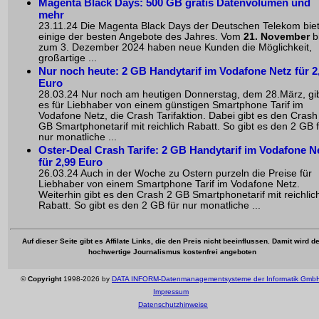
Magenta Black Days: 500 GB gratis Datenvolumen und
mehr
23.11.24 Die Magenta Black Days der Deutschen Telekom bie
einige der besten Angebote des Jahres. Vom
21. November
b
zum 3. Dezember 2024 haben neue Kunden die Möglichkeit,
großartige ...
Nur noch heute: 2 GB Handytarif im Vodafone Netz für 2
Euro
28.03.24 Nur noch am heutigen Donnerstag, dem 28.März, gi
es für Liebhaber von einem günstigen Smartphone Tarif im
Vodafone Netz, die Crash Tarifaktion. Dabei gibt es den Crash
GB Smartphonetarif mit reichlich Rabatt. So gibt es den 2 GB 
nur monatliche ...
Oster-Deal Crash Tarife: 2 GB Handytarif im Vodafone N
für 2,99 Euro
26.03.24 Auch in der Woche zu Ostern purzeln die Preise für
Liebhaber von einem Smartphone Tarif im Vodafone Netz.
Weiterhin gibt es den Crash 2 GB Smartphonetarif mit reichlic
Rabatt. So gibt es den 2 GB für nur monatliche ...
Auf dieser Seite gibt es Affilate Links, die den Preis nicht beeinflussen. Damit wird de
hochwertige Journalismus kostenfrei angeboten
©
Copyright
1998-2026 by
DATA INFORM-Datenmanagementsysteme der Informatik Gmb
Impressum
Datenschutzhinweise