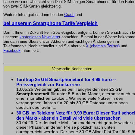
haben wir eine Übersicht von Dual SIM fähigen Smartphones, für den Betri
von zwei SIM-Karten gleichzeitig.
Weitere Infos gibt es dann bei den
Crash
und
bei unserem Smartphone Tarife Vergleich
Damit Ihnen in Zukunft kein Spar-Angebot entgeht, können Sie sich auch b
unserem
kostenlosen Newsletter
anmelden. Einmal in der Woche bekomm
Sie dann eine Übersicht an Aktionen und wichtigen Änderungen im
Telefonmarkt. Noch schneller sind Sie aber via
X (ehemals Twitter)
und
Facebook
informiert.
Verwandte Nachrichten:
Tariftipp 25 GB Smartphonetarif für 4,99 Euro --
Preisvergleich zur Konkurrenz
13.05.26 Weiterhin gibt es bei Handyhelden den
25 GB
Smartphonetarif
für unter 5 Euro im Monat, alternativ auch m
einer monatlichen Laufzeit. Während viele Nutzer in den
vergangenen Jahren für 20 bis 30 GB Datenvolumen noch
deutlich über zehn ...
30 GB im Telekom Netz für 9,99 Euro: Dieser Tarif schoc
den Markt - aber ein Detail wird viele überraschen
30.04.26 Der deutsche Mobilfunkmarkt erlebt gerade wieder e
dieser Phasen, in denen Preise plötzlich nach unten
durchgereicht werden. Der neue 30 GB Allnet Flat Tarif für 9,9