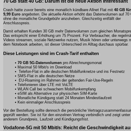
70 GB statt 40 GB: Darum ist die neue Aktion interessant
Crash hatte zuvor bereits eine monatlich kündbare Allnet Flat mit
40 GB für
9,99 Euro
angeboten. Die aktuelle Aktion erhöht das Datenvolumen auf 70
ohne die monatliche Grundgebühr anzuheben. Gleichzeitig entfällt der
Anschlusspreis.
Damit erhalten Kunden 30 GB mehr Datenvolumen zum gleichen Monatspre
Das entspricht einer Erhöhung um 75 Prozent. Für Verbraucher, die regelm
Videos streamen, soziale Netzwerke nutzen, Musik hören oder unterwegs m
dem Notebook arbeiten, ist dieser Unterschied im Alltag durchaus spürbar.
Diese Leistungen sind im Crash-Tarif enthalten
•
70 GB 5G-Datenvolumen
pro Abrechnungsmonat
• Maximal 50 Mbit/s im Download
• Telefon-Flat in alle deutschen Mobilfunknetze und ins Festnetz
• SMS-Flat in alle deutschen Netze
• EU-Roaming im Rahmen der geltenden Fair-Use-Regeln
• Telefonieren über LTE mit VoLTE
• WLAN Call bei schwachem Mobilfunkempfang
• eSIM als Alternative zur physischen SIM-Karte
• Monatliche Kündigung statt 24 Monaten Mindestlaufzeit
• Kein einmaliger Anschlusspreis
Vor der Bestellung sollte dennoch die persönliche Vertragszusammenfassu
geprüft werden. Sie ist für den einzelnen Vertrag verbindlich und zeigt unter
anderem Grundpreis, Laufzeit und Kündigungsfrist.
Vodafone-5G mit 50 Mbit/s: Reicht die Geschwindigkeit a