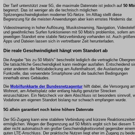
Der Tarif unterstützt zwar 5G, die maximale Datenrate ist jedoch auf
50 Mbi
begrenzt. Das ist weniger als die technisch möglichen
Spitzengeschwindigkeiten moderner 5G-Netze. Im Alltag stellt diese
Begrenzung für die meisten Anwendungen aber kein ernstes Hindernis dar.
Videostreaming in hoher Auflösung, Musikstreaming, Navigation, Videotelef
und gewöhnliches Surfen funktionieren mit 50 Mbit/s problemlos, sofern am
jeweiligen Standort eine stabile Netzverbindung vorhanden ist. Auch größer
Apps und Dateien lassen sich in vertretbarer Zeit herunterladen.
Die reale Geschwindigkeit hängt vom Standort ab
Die Angabe "bis zu 50 Mbit/s" beschreibt lediglich die vertragliche Obergre
Die tatsächliche Geschwindigkeit kann niedriger ausfallen. Entscheidend si
unter anderem die Netzabdeckung am Aufenthaltsort, die Auslastung der
Funkzelle, das verwendete Smartphone und die baulichen Bedingungen
innerhalb eines Gebäudes.
Die
Mobilfunkkarte der Bundesnetzagentur
hilft dabei, die Versorgung a
Wohnort, am Arbeitsplatz oder entlang häufig genutzter Strecken
einzuschätzen. Ein Netzcheck vor dem Abschluss ist besonders sinnvoll, 
Vodafone am eigenen Standort bislang nur schwach empfangen wurde.
5G allein garantiert noch keine höhere Datenrate
Der 5G-Zugang kann eine stabilere Verbindung und kürzere Reaktionszeite
ermöglichen. Wegen der Begrenzung auf 50 Mbit/s ergibt sich bei diesem Ta
aber nicht automatisch ein großer Geschwindigkeitsvorteil gegenüber eine
guten LTE-Anschluss. Der praktische Nutzen liegt eher im Zugang zu beide