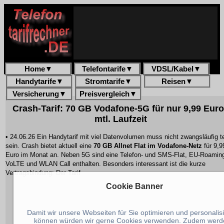
Home
▼
Telefontarife
▼
VDSL/Kabel
▼
Handytarife
▼
Stromtarife
▼
Reisen
▼
Versicherung
▼
Preisvergleich
▼
Crash-Tarif: 70 GB Vodafone-5G für nur 9,99 Euro
mtl. Laufzeit
• 24.06.26 Ein Handytarif mit viel Datenvolumen muss nicht zwangsläufig t
sein. Crash bietet aktuell eine
70 GB Allnet Flat im Vodafone-Netz
für 9,9
Euro im Monat an. Neben 5G sind eine Telefon- und SMS-Flat, EU-Roamin
VoLTE und WLAN Call enthalten. Besonders interessant ist die kurze
Vertragsbindung: Der Tarif
Cookie Banner
Damit wir unsere Webseiten für Sie optimieren und personalis
können würden wir gerne Cookies verwenden. Zudem werd