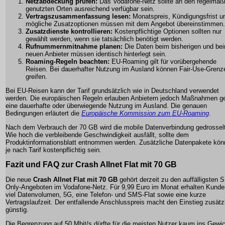
Netzabdeckung prüfen:
Das Vodafone-Netz sollte an den regelmäß
genutzten Orten ausreichend verfügbar sein.
Vertragszusammenfassung lesen:
Monatspreis, Kündigungsfrist u
mögliche Zusatzoptionen müssen mit dem Angebot übereinstimmen.
Zusatzdienste kontrollieren:
Kostenpflichtige Optionen sollten nur
gewählt werden, wenn sie tatsächlich benötigt werden.
Rufnummernmitnahme planen:
Die Daten beim bisherigen und be
neuen Anbieter müssen identisch hinterlegt sein.
Roaming-Regeln beachten:
EU-Roaming gilt für vorübergehende
Reisen. Bei dauerhafter Nutzung im Ausland können Fair-Use-Grenz
greifen.
Bei EU-Reisen kann der Tarif grundsätzlich wie in Deutschland verwendet
werden. Die europäischen Regeln erlauben Anbietern jedoch Maßnahmen g
eine dauerhafte oder überwiegende Nutzung im Ausland. Die genauen
Bedingungen erläutert die
Europäische Kommission zum EU-Roaming
.
Nach dem Verbrauch der 70 GB wird die mobile Datenverbindung gedrosselt
Wie hoch die verbleibende Geschwindigkeit ausfällt, sollte dem
Produktinformationsblatt entnommen werden. Zusätzliche Datenpakete kö
je nach Tarif kostenpflichtig sein.
Fazit und FAQ zur Crash Allnet Flat mit 70 GB
Die neue
Crash Allnet Flat mit 70 GB
gehört derzeit zu den auffälligsten 
Only-Angeboten im Vodafone-Netz. Für 9,99 Euro im Monat erhalten Kunde
viel Datenvolumen, 5G, eine Telefon- und SMS-Flat sowie eine kurze
Vertragslaufzeit. Der entfallende Anschlusspreis macht den Einstieg zusätz
günstig.
Die Begrenzung auf 50 Mbit/s dürfte für die meisten Nutzer kaum ins Gewi