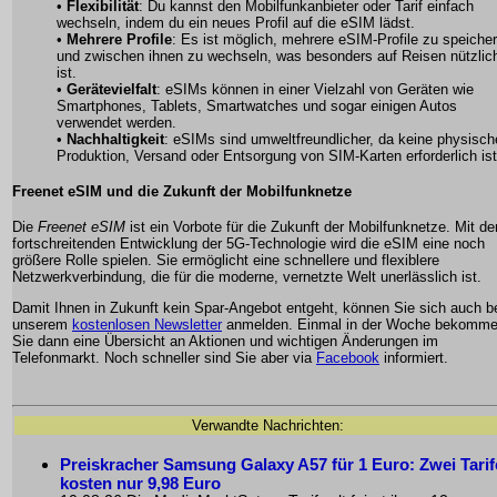
•
Flexibilität
: Du kannst den Mobilfunkanbieter oder Tarif einfach
wechseln, indem du ein neues Profil auf die eSIM lädst.
•
Mehrere Profile
: Es ist möglich, mehrere eSIM-Profile zu speiche
und zwischen ihnen zu wechseln, was besonders auf Reisen nützlic
ist.
•
Gerätevielfalt
: eSIMs können in einer Vielzahl von Geräten wie
Smartphones, Tablets, Smartwatches und sogar einigen Autos
verwendet werden.
•
Nachhaltigkeit
: eSIMs sind umweltfreundlicher, da keine physisch
Produktion, Versand oder Entsorgung von SIM-Karten erforderlich ist
Freenet eSIM und die Zukunft der Mobilfunknetze
Die
Freenet eSIM
ist ein Vorbote für die Zukunft der Mobilfunknetze. Mit de
fortschreitenden Entwicklung der 5G-Technologie wird die eSIM eine noch
größere Rolle spielen. Sie ermöglicht eine schnellere und flexiblere
Netzwerkverbindung, die für die moderne, vernetzte Welt unerlässlich ist.
Damit Ihnen in Zukunft kein Spar-Angebot entgeht, können Sie sich auch b
unserem
kostenlosen Newsletter
anmelden. Einmal in der Woche bekomm
Sie dann eine Übersicht an Aktionen und wichtigen Änderungen im
Telefonmarkt. Noch schneller sind Sie aber via
Facebook
informiert.
Verwandte Nachrichten:
Preiskracher Samsung Galaxy A57 für 1 Euro: Zwei Tarif
kosten nur 9,98 Euro