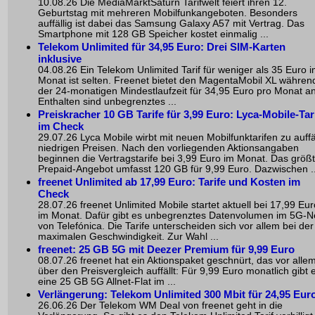
10.08.26 Die MediaMarktSaturn Tarifwelt feiert ihren 12.
Geburtstag mit mehreren Mobilfunkangeboten. Besonders
auffällig ist dabei das Samsung Galaxy A57 mit Vertrag. Das
Smartphone mit 128 GB Speicher kostet einmalig ...
Telekom Unlimited für 34,95 Euro: Drei SIM-Karten
inklusive
04.08.26 Ein Telekom Unlimited Tarif für weniger als 35 Euro 
Monat ist selten. Freenet bietet den MagentaMobil XL währen
der 24-monatigen Mindestlaufzeit für 34,95 Euro pro Monat an
Enthalten sind unbegrenztes ...
Preiskracher 10 GB Tarife für 3,99 Euro: Lyca-Mobile-Tar
im Check
29.07.26 Lyca Mobile wirbt mit neuen Mobilfunktarifen zu auffä
niedrigen Preisen. Nach den vorliegenden Aktionsangaben
beginnen die Vertragstarife bei 3,99 Euro im Monat. Das größ
Prepaid-Angebot umfasst 120 GB für 9,99 Euro. Dazwischen ..
freenet Unlimited ab 17,99 Euro: Tarife und Kosten im
Check
28.07.26 freenet Unlimited Mobile startet aktuell bei 17,99 Eur
im Monat. Dafür gibt es unbegrenztes Datenvolumen im 5G-N
von Telefónica. Die Tarife unterscheiden sich vor allem bei der
maximalen Geschwindigkeit. Zur Wahl ...
freenet: 25 GB 5G mit Deezer Premium für 9,99 Euro
08.07.26 freenet hat ein Aktionspaket geschnürt, das vor alle
über den Preisvergleich auffällt: Für 9,99 Euro monatlich gibt 
eine 25 GB 5G Allnet-Flat im ...
Verlängerung:
Telekom Unlimited
300 Mbit für 24,95 Eur
26.06.26 Der Telekom WM Deal von freenet geht in die