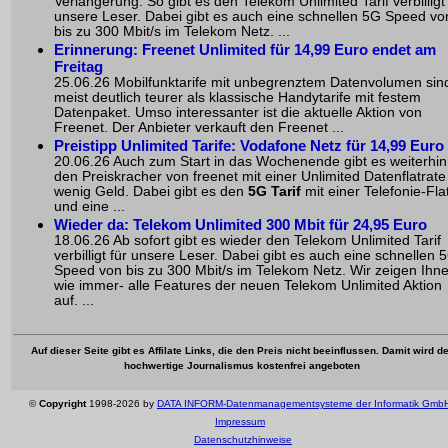
Verlängerung. So gibt es den Telekom Unlimited Tarif verbilligt 
unsere Leser. Dabei gibt es auch eine schnellen 5G Speed vo
bis zu 300 Mbit/s im Telekom Netz. ...
Erinnerung: Freenet Unlimited für 14,99 Euro endet am
Freitag
25.06.26 Mobilfunktarife mit unbegrenztem Datenvolumen sin
meist deutlich teurer als klassische Handytarife mit festem
Datenpaket. Umso interessanter ist die aktuelle Aktion von
Freenet. Der Anbieter verkauft den Freenet ...
Preistipp Unlimited Tarife: Vodafone Netz für 14,99 Euro
20.06.26 Auch zum Start in das Wochenende gibt es weiterhin
den Preiskracher von freenet mit einer Unlimited Datenflatrate
wenig Geld. Dabei gibt es den
5G Tarif
mit einer Telefonie-Fla
und eine ...
Wieder da:
Telekom Unlimited
300 Mbit für 24,95 Euro
18.06.26 Ab sofort gibt es wieder den Telekom Unlimited Tarif
verbilligt für unsere Leser. Dabei gibt es auch eine schnellen 
Speed von bis zu 300 Mbit/s im Telekom Netz. Wir zeigen Ihne
wie immer- alle Features der neuen Telekom Unlimited Aktion
auf. ...
Auf dieser Seite gibt es Affilate Links, die den Preis nicht beeinflussen. Damit wird de
hochwertige Journalismus kostenfrei angeboten
©
Copyright
1998-2026 by
DATA INFORM-Datenmanagementsysteme der Informatik Gmb
Impressum
Datenschutzhinweise