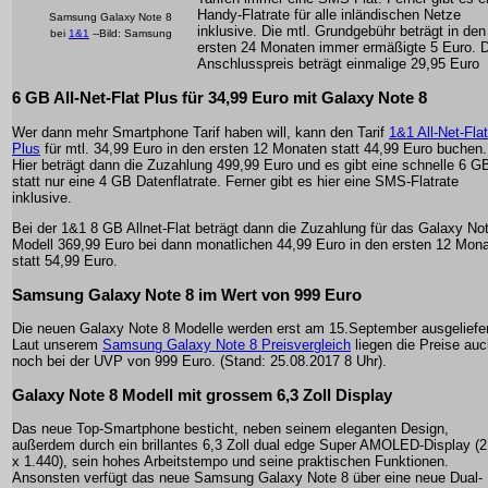
Handy-Flatrate für alle inländischen Netze
Samsung Galaxy Note 8
inklusive. Die mtl. Grundgebühr beträgt in den
bei
1&1
--Bild: Samsung
ersten 24 Monaten immer ermäßigte 5 Euro. 
Anschlusspreis beträgt einmalige 29,95 Euro
6 GB All-Net-Flat Plus für 34,99 Euro mit Galaxy Note 8
Wer dann mehr Smartphone Tarif haben will, kann den Tarif
1&1 All-Net-Flat
Plus
für mtl. 34,99 Euro in den ersten 12 Monaten statt 44,99 Euro buchen.
Hier beträgt dann die Zuzahlung 499,99 Euro und es gibt eine schnelle 6 G
statt nur eine 4 GB Datenflatrate. Ferner gibt es hier eine SMS-Flatrate
inklusive.
Bei der 1&1 8 GB Allnet-Flat beträgt dann die Zuzahlung für das Galaxy No
Modell 369,99 Euro bei dann monatlichen 44,99 Euro in den ersten 12 Mon
statt 54,99 Euro.
Samsung Galaxy Note 8 im Wert von 999 Euro
Die neuen Galaxy Note 8 Modelle werden erst am 15.September ausgeliefer
Laut unserem
Samsung Galaxy Note 8 Preisvergleich
liegen die Preise auc
noch bei der UVP von 999 Euro. (Stand: 25.08.2017 8 Uhr).
Galaxy Note 8 Modell mit grossem 6,3 Zoll Display
Das neue Top-Smartphone besticht, neben seinem eleganten Design,
außerdem durch ein brillantes 6,3 Zoll dual edge Super AMOLED-Display (2
x 1.440), sein hohes Arbeitstempo und seine praktischen Funktionen.
Ansonsten verfügt das neue Samsung Galaxy Note 8 über eine neue Dual-