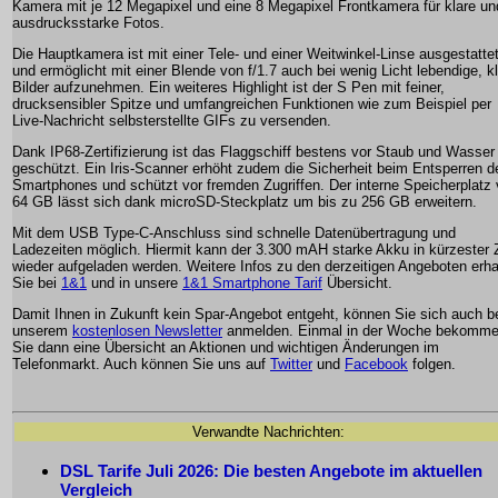
Kamera mit je 12 Megapixel und eine 8 Megapixel Frontkamera für klare un
ausdrucksstarke Fotos.
Die Hauptkamera ist mit einer Tele- und einer Weitwinkel-Linse ausgestatte
und ermöglicht mit einer Blende von f/1.7 auch bei wenig Licht lebendige, k
Bilder aufzunehmen. Ein weiteres Highlight ist der S Pen mit feiner,
drucksensibler Spitze und umfangreichen Funktionen wie zum Beispiel per
Live-Nachricht selbsterstellte GIFs zu versenden.
Dank IP68-Zertifizierung ist das Flaggschiff bestens vor Staub und Wasser
geschützt. Ein Iris-Scanner erhöht zudem die Sicherheit beim Entsperren d
Smartphones und schützt vor fremden Zugriffen. Der interne Speicherplatz
64 GB lässt sich dank microSD-Steckplatz um bis zu 256 GB erweitern.
Mit dem USB Type-C-Anschluss sind schnelle Datenübertragung und
Ladezeiten möglich. Hiermit kann der 3.300 mAH starke Akku in kürzester 
wieder aufgeladen werden. Weitere Infos zu den derzeitigen Angeboten erha
Sie bei
1&1
und in unsere
1&1 Smartphone Tarif
Übersicht.
Damit Ihnen in Zukunft kein Spar-Angebot entgeht, können Sie sich auch b
unserem
kostenlosen Newsletter
anmelden. Einmal in der Woche bekomm
Sie dann eine Übersicht an Aktionen und wichtigen Änderungen im
Telefonmarkt. Auch können Sie uns auf
Twitter
und
Facebook
folgen.
Verwandte Nachrichten:
DSL Tarife Juli 2026: Die besten Angebote im aktuellen
Vergleich