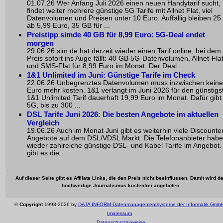
01.07.26 Wer Anfang Juli 2026 einen neuen Handytarif sucht,
findet weiter mehrere günstige 5G Tarife mit Allnet Flat, viel
Datenvolumen und Preisen unter 10 Euro. Auffällig bleiben 2
ab 5,99 Euro, 35 GB für ...
Preistipp simde 40 GB für 8,99 Euro: 5G-Deal endet
morgen
29.06.26 sim.de hat derzeit wieder einen Tarif online, bei dem
Preis sofort ins Auge fällt: 40 GB 5G-Datenvolumen, Allnet-Fla
und SMS-Flat für 8,99 Euro im Monat. Der Deal ...
1&1 Unlimited im Juni: Günstige Tarife im Check
22.06.26 Unbegrenztes Datenvolumen muss inzwischen keine
Euro mehr kosten. 1&1 verlangt im Juni 2026 für den günstigs
1&1 Unlimited Tarif dauerhaft 19,99 Euro im Monat. Dafür gibt
5G, bis zu 300 ...
DSL Tarife Juni 2026: Die besten Angebote im aktuellen
Vergleich
19.06.26 Auch im Monat Juni gibt es weiterhin viele Discounte
Angebote auf dem DSL/VDSL Markt. Die Telefonanbieter hab
wieder zahlreiche günstige DSL- und Kabel Tarife im Angebot.
gibt es die ...
Auf dieser Seite gibt es Affilate Links, die den Preis nicht beeinflussen. Damit wird de
hochwertige Journalismus kostenfrei angeboten
©
Copyright
1998-2026 by
DATA INFORM-Datenmanagementsysteme der Informatik Gmb
Impressum
Datenschutzhinweise