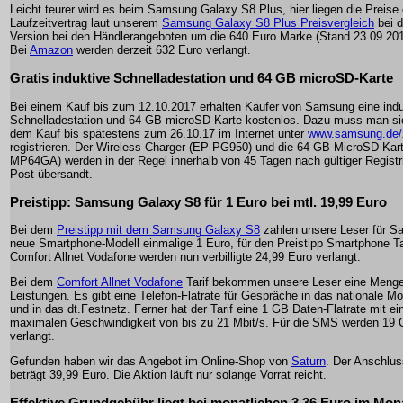
Leicht teurer wird es beim Samsung Galaxy S8 Plus, hier liegen die Preise
Laufzeitvertrag laut unserem
Samsung Galaxy S8 Plus Preisvergleich
bei 
Version bei den Händlerangeboten um die 640 Euro Marke (Stand 23.09.201
Bei
Amazon
werden derzeit 632 Euro verlangt.
Gratis induktive Schnelladestation und 64 GB microSD-Karte
Bei einem Kauf bis zum 12.10.2017 erhalten Käufer von Samsung eine indu
Schnelladestation und 64 GB microSD-Karte kostenlos. Dazu muss man si
dem Kauf bis spätestens zum 26.10.17 im Internet unter
www.samsung.de/z
registrieren. Der Wireless Charger (EP-PG950) und die 64 GB MicroSD-Kar
MP64GA) werden in der Regel innerhalb von 45 Tagen nach gültiger Registr
Post übersandt.
Preistipp: Samsung Galaxy S8 für 1 Euro bei mtl. 19,99 Euro
Bei dem
Preistipp mit dem Samsung Galaxy S8
zahlen unsere Leser für 
neue Smartphone-Modell einmalige 1 Euro, für den Preistipp Smartphone Ta
Comfort Allnet Vodafone werden nun verbilligte 24,99 Euro verlangt.
Bei dem
Comfort Allnet Vodafone
Tarif bekommen unsere Leser eine Meng
Leistungen. Es gibt eine Telefon-Flatrate für Gespräche in das nationale Mo
und in das dt.Festnetz. Ferner hat der Tarif eine 1 GB Daten-Flatrate mit ei
maximalen Geschwindigkeit von bis zu 21 Mbit/s. Für die SMS werden 19 
verlangt.
Gefunden haben wir das Angebot im Online-Shop von
Saturn
. Der Anschlus
beträgt 39,99 Euro. Die Aktion läuft nur solange Vorrat reicht.
Effektive Grundgebühr liegt bei monatlichen 3,36 Euro im Mon