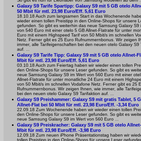
So gibt es nun für Liebhaber von Samsung Modellen ab dem .
Galaxy S9 Tarife Spartipp: Galaxy S9 mit 5 GB otelo Allne
50 Mbit für mtl. 23,98 Euro/Eff. 5,61 Euro
18.10.18 Auch zum langsamen Start in das Wochenende habe
wieder einen tollen Preistipp in den Online-Shops für unsere 
gefunden. So gibt es weiterhin das neue Samsung Galaxy S9 
von 540 Euro mit einer otelo 5 GB Allnet-Flatrate für unter mo
Euro mit einem Highspeed Tarif von 50 Mbit/s im schnellen V
Netz. Ferner gibt es 25 Euro Rufnummernbonus. Wir zeigen I
immer, alle Tarifeigenschaften bei den neuen otelo Galaxy S9 T
auf. ...
Galaxy S9 Tarife Tipp: Galaxy S9 mit 5 GB otelo Allnet-Fl
Mbit für mtl. 23,98 Euro/Eff. 5,61 Euro
03.10.18 Auch zum Feiertag haben wir wieder einen tollen Prei
den Online-Shops für unsere Leser gefunden. So gibt es weite
neue Samsung Galaxy S9 im Wert von 560 Euro mit einer ote
Allnet-Flatrate für unter monatliche 24 Euro mit einem Highspe
von 50 Mbit/s im schnellen Vodafone Netz. Ferner gibt es 25 
Rufnummernbonus. Wir zeigen Ihnen, wie immer, alle Tarifeig
bei den neuen otelo Galaxy S9 Tarifaktion auf. ...
Galaxy S9 Preishammer: Galaxy S9 mit gratis Tablet, 5 G
Allnet-Flat bei 50 Mbit für mtl. 23,98 Euro/Eff. -3,34 Euro
22.09.18 Zum Wochenende haben wir wieder einen tollen Preis
den Online-Shops für unsere Leser gefunden. So gibt es weite
neue Samsung Galaxy S9 im Wert von 560 Euro ...
Galaxy S9 Preiskracher: Galaxy S9 mit 5 GB otelo Allnet-
Mbit für mtl. 23,98 Euro/Eff. -3,98 Euro
12.09.18 Zum neuen iPhone Präsentationstag haben wir wied
tollen Preistipp in den Online-Shops für unsere Leser gefunden