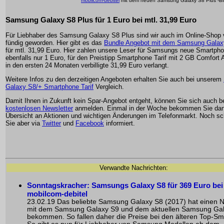
mobilcom-debitel
mit dem neuen Samsung Galaxy S8 Plus -Bi
Samsung Galaxy S8 Plus für 1 Euro bei mtl. 31,99 Euro
Für Liebhaber des Samsung Galaxy S8 Plus sind wir auch im Online-Shop 
fündig geworden. Hier gibt es das
Bundle Angebot mit dem Samsung Galax
für mtl. 31,99 Euro. Hier zahlen unsere Leser für Samsungs neue Smartph
ebenfalls nur 1 Euro, für den Preistipp Smartphone Tarif mit 2 GB Comfort 
in den ersten 24 Monaten verbilligte 31,99 Euro verlangt.
Weitere Infos zu den derzeitigen Angeboten erhalten Sie auch bei unserem
Galaxy S8/+ Smartphone Tarif
Vergleich.
Damit Ihnen in Zukunft kein Spar-Angebot entgeht, können Sie sich auch 
kostenlosen Newsletter
anmelden. Einmal in der Woche bekommen Sie dan
Übersicht an Aktionen und wichtigen Änderungen im Telefonmarkt. Noch sch
Sie aber via
Twitter
und
Facebook
informiert.
Verwandte Nachrichten:
Sonntagskracher: Samsungs Galaxy S8 für 369 Euro bei
mobilcom-debitel
23.02.19 Das beliebte
Samsung Galaxy S8
(2017) hat einen N
mit dem Samsung Galaxy S9 und dem aktuellen Samsung Ga
bekommen. So fallen daher die Preise bei den älteren Top-S