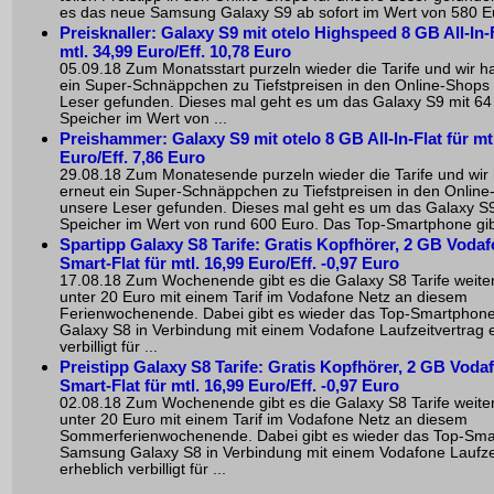
es das neue Samsung Galaxy S9 ab sofort im Wert von 580 Eu
Preisknaller: Galaxy S9 mit otelo Highspeed 8 GB All-In-F
mtl. 34,99 Euro/Eff. 10,78 Euro
05.09.18 Zum Monatsstart purzeln wieder die Tarife und wir h
ein Super-Schnäppchen zu Tiefstpreisen in den Online-Shops 
Leser gefunden. Dieses mal geht es um das Galaxy S9 mit 6
Speicher im Wert von ...
Preishammer: Galaxy S9 mit otelo 8 GB All-In-Flat für mtl
Euro/Eff. 7,86 Euro
29.08.18 Zum Monatesende purzeln wieder die Tarife und wir
erneut ein Super-Schnäppchen zu Tiefstpreisen in den Online
unsere Leser gefunden. Dieses mal geht es um das Galaxy S
Speicher im Wert von rund 600 Euro. Das Top-Smartphone gibt
Spartipp Galaxy S8 Tarife: Gratis Kopfhörer, 2 GB Voda
Smart-Flat für mtl. 16,99 Euro/Eff. -0,97 Euro
17.08.18 Zum Wochenende gibt es die Galaxy S8 Tarife weiter
unter 20 Euro mit einem Tarif im Vodafone Netz an diesem
Ferienwochenende. Dabei gibt es wieder das Top-Smartpho
Galaxy S8 in Verbindung mit einem Vodafone Laufzeitvertrag 
verbilligt für ...
Preistipp Galaxy S8 Tarife: Gratis Kopfhörer, 2 GB Voda
Smart-Flat für mtl. 16,99 Euro/Eff. -0,97 Euro
02.08.18 Zum Wochenende gibt es die Galaxy S8 Tarife weiter
unter 20 Euro mit einem Tarif im Vodafone Netz an diesem
Sommerferienwochenende. Dabei gibt es wieder das Top-Sm
Samsung Galaxy S8 in Verbindung mit einem Vodafone Laufze
erheblich verbilligt für ...